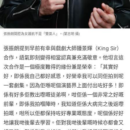
張振朗開腔為女護航不是「雙面人」。(葉志明 攝)
張振朗提到早前有幸與戲劇大師鍾景輝（King Sir）
合作，語氣即刻變得相當認真兼充滿敬意。他坦言這
次合作是一個極度難得的緣份兼是榮幸：「其實好
好，即係我自己都好感恩，好榮幸我可以同佢拍到呢
一套劇集。因為佢喺呢個演藝界上面付出咗好多！即
係有好多佢教出嚟嘅徒弟啊，咁佢係一個非常之好嘅
前輩，即係我拍嗰陣時，我知道佢係大病完之後返嚟
拍嘅，咁所以佢都保持咗好專業嘅態度，呢個係好好
地讓我哋後輩去學習。佢對我哋後輩嘅時候亦都會又