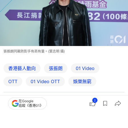
張振朗同親熱對手有商有量。(葉志明 攝)
香港藝人動向
張振朗
01 Video
OTT
01‌ ‌Video‌ ‌OTT
娛樂無窮
2
在Google
2
0
0
1
0
追蹤《香港01》