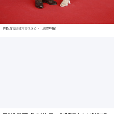
振朗直言這幾集會很虐心。（梁碧玲攝）