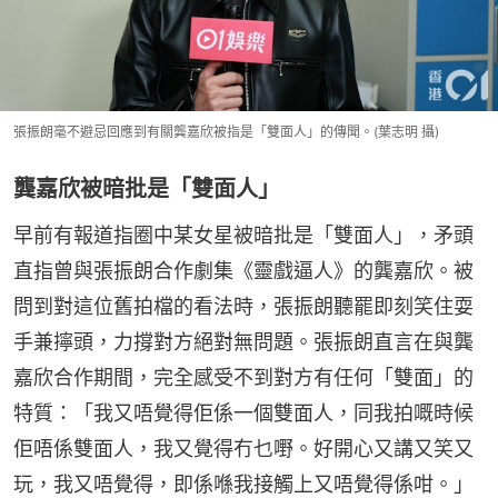
張振朗毫不避忌回應到有關龔嘉欣被指是「雙面人」的傳聞。(葉志明 攝)
龔嘉欣被暗批是「雙面人」
早前有報道指圈中某女星被暗批是「雙面人」，矛頭
直指曾與張振朗合作劇集《靈戲逼人》的龔嘉欣。被
問到對這位舊拍檔的看法時，張振朗聽罷即刻笑住耍
手兼擰頭，力撐對方絕對無問題。張振朗直言在與龔
嘉欣合作期間，完全感受不到對方有任何「雙面」的
特質：「我又唔覺得佢係一個雙面人，同我拍嘅時候
佢唔係雙面人，我又覺得冇乜嘢。好開心又講又笑又
玩，我又唔覺得，即係喺我接觸上又唔覺得係咁。」