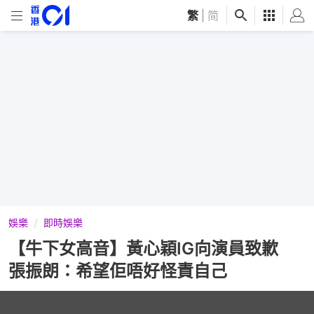
繁
|
简
娛樂
即時娛樂
【牛下女高音】黃心穎IG向演員致歉
張振朗：希望佢唔好怪責自己