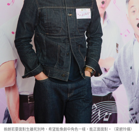
振朗若要面對生離死別時，希望能像劇中角色一樣，能正面面對。（梁碧玲攝）