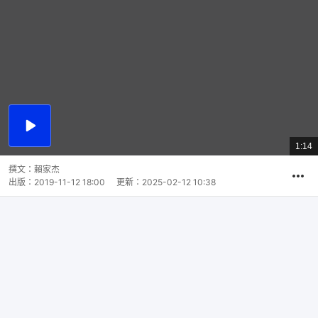
播
放
1:14
總
影
共
片
時
撰文：
賴家杰
間
出版：
2019-11-12 18:00
更新：
2025-02-12 10:38