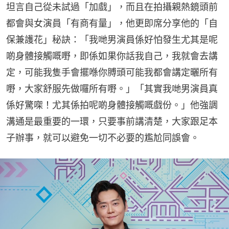
坦言自己從未試過「加戲」，而且在拍攝親熱鏡頭前
都會與女演員「有商有量」，他更即席分享他的「自
保兼護花」秘訣：「我哋男演員係好怕發生尤其是呢
啲身體接觸嘅嘢，即係如果你話我自己，我就會去講
定，可能我隻手會擺喺你膊頭可能我都會講定曬所有
嘢，大家舒服先做囉所有嘢。」「其實我哋男演員真
係好驚㗎！尤其係拍呢啲身體接觸嘅戲份。」他強調
溝通是最重要的一環，只要事前講清楚，大家跟足本
子辦事，就可以避免一切不必要的尷尬同誤會。