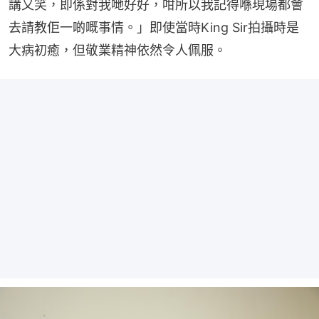
講又笑，即係對我哋好好，咁所以我記得喺現場都會
去請教佢一啲嘅事情。」即使當時King Sir拍攝時是
大病初癒，但敬業精神依然令人佩服。