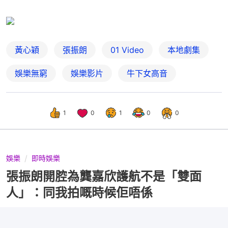
黃心穎
張振朗
01 Video
本地劇集
娛樂無窮
娛樂影片
牛下女高音
1
0
1
0
0
娛樂
即時娛樂
張振朗開腔為龔嘉欣護航不是「雙面
人」：同我拍嘅時候佢唔係