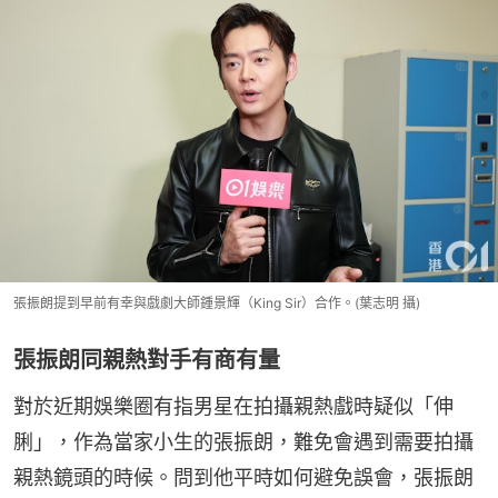
張振朗提到早前有幸與戲劇大師鍾景輝（King Sir）合作。(葉志明 攝)
張振朗同親熱對手有商有量
對於近期娛樂圈有指男星在拍攝親熱戲時疑似「伸
脷」，作為當家小生的張振朗，難免會遇到需要拍攝
親熱鏡頭的時候。問到他平時如何避免誤會，張振朗