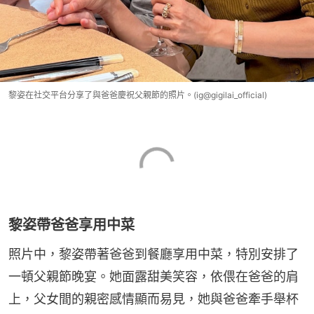
黎姿在社交平台分享了與爸爸慶祝父親節的照片。(ig@gigilai_official)
黎姿帶爸爸享用中菜
照片中，黎姿帶著爸爸到餐廳享用中菜，特別安排了
一頓父親節晚宴。她面露甜美笑容，依偎在爸爸的肩
上，父女間的親密感情顯而易見，她與爸爸牽手舉杯