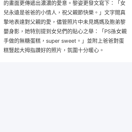
的畫面更傳遞出濃濃的愛意。黎姿更發文寫下：「女
兒永遠是爸爸的小情人，祝父親節快樂。」文字間真
摯地表達對父親的愛，儘管照片中未見媽媽及胞弟黎
嬰身影，她特別提到女兒們的貼心之舉：「PS孫女親
手做的無糖蛋糕，super sweet。」並附上爸爸對蛋
糕豎起大拇指讚好的照片，氛圍十分暖心。