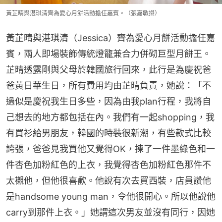
黃芷晴與湛琪清齊為愛心月餅活動擔任嘉賓。（張嘉敏攝）
黃芷晴與湛琪清（Jessica）齊為愛心月餅活動擔任嘉
賓，兩人即場裝飾傳統燈籠兼合力併砌巨型月餅王。
芷晴透露剛與父母於韓國旅行回來，此行是為慶祝爸
爸黃日華生日，所有費用均由芷晴負責，她說：「不
過似是慶祝我生日多些，因為由我plan行程，我將自
己想去的地方都包括在內。我們有一起shopping，我
有買衫給男朋友，韓國的時裝很新潮，有些款式比較
誇張，爸爸見我買他又覺得OK，揀了一件墨綠色和一
件杏色加粉紅色的上衣，我覺得杏色加粉紅色那件不
太襯他，但他很喜歡。他說有次去買西裝，店員讚他
是handsome young man，令他很開心。所以他說他
carry到那件上衣。」她謂這次男友並沒有同行，因她