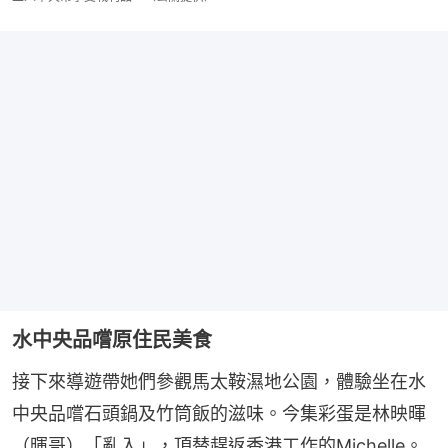
水中央品嚐原住民美食
接下來導遊帶她們參觀馬太鞍濕地公園，體驗坐在水
中央品嚐石頭鍋及竹筒飯的滋味。今集彩蛋是林映暉
（暉哥）「亂入」，頂替趕返香港工作的Michelle。