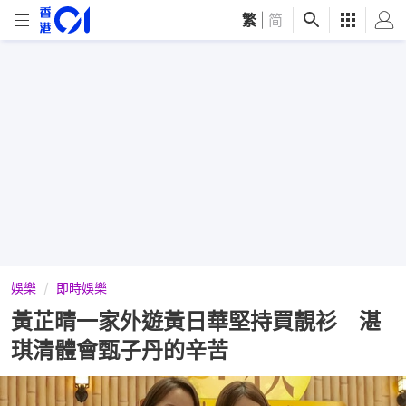
繁
|
简
娛樂
即時娛樂
黃芷晴一家外遊黃日華堅持買靚衫 湛
琪清體會甄子丹的辛苦