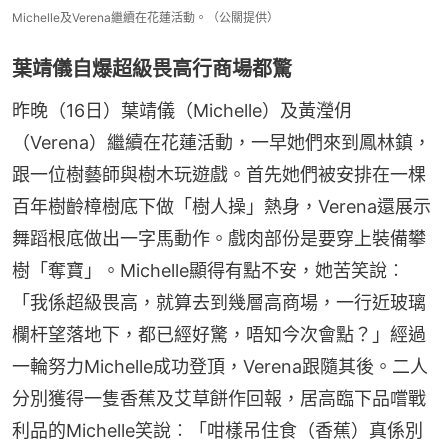
Michelle及Verena繼續在花蓮活動。（公關提供）
葉靖儀自爆超級畏高行商場都驚
昨晚（16日）葉靖儀（Michelle）及黃瀅仴
（Verena）繼續在花蓮活動，一早她們來到鳳林鎮，
跟一位樹藝師與樹木玩遊戲。首先她們被安排在一棵
百年樹齡樟樹底下做「樹人操」熱身，Verena還展示
舞蹈根底做出一字馬動作。戲肉部份是要穿上裝備攀
樹「奪寶」。Michelle顯得有點不安，她苦笑說︰
「我係超級畏高，就算去到幾層高商場，一行近玻璃
欄杆望落地下，都已經好驚，唔知今次會點？」經過
一輪努力Michelle成功登頂，Verena跟隨其後。二人
分別獲得一隻香蕉及艾草餅作回報，居高臨下品嚐戰
利品的Michelle笑說︰「咁樣吊住食（香蕉）真係別