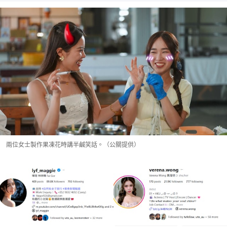
兩位女士製作果凍花時講半鹹笑話。（公關提供）