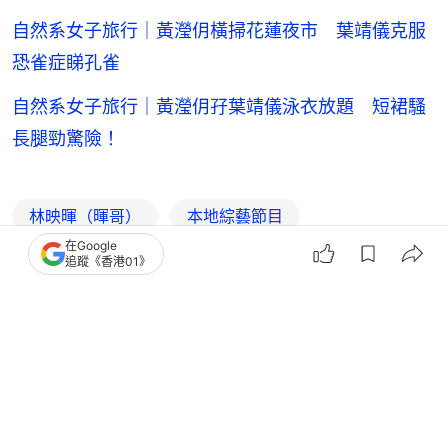
自然系女子旅行｜黃瀅仴橫掃花蓮夜市 葉靖儀克服
恐雀症睇孔雀
自然系女子旅行｜黃瀅仴孖葉靖儀泳衣放題 短裙騷
長腿勁驚險！
林映暉（暉哥）
本地綜藝節目
在Google
TVB無綫電視
追蹤《香港01》
3
0
0
0
0
娛樂
即時娛樂