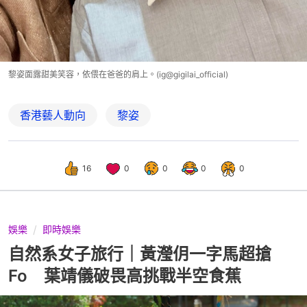
黎姿面露甜美笑容，依偎在爸爸的肩上。(ig@gigilai_official)
香港藝人動向
黎姿
16
0
0
0
0
娛樂
即時娛樂
自然系女子旅行｜黃瀅仴一字馬超搶
Fo 葉靖儀破畏高挑戰半空食蕉