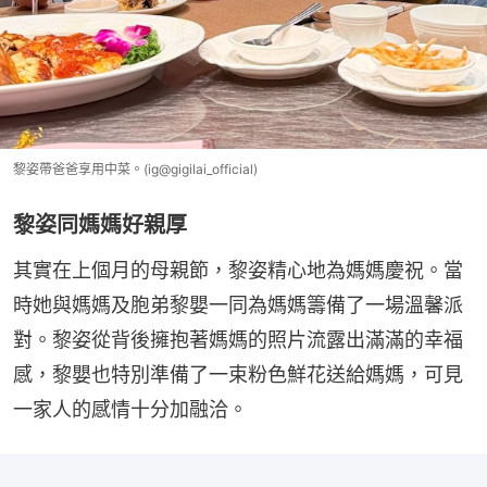
黎姿帶爸爸享用中菜。(ig@gigilai_official)
黎姿同媽媽好親厚
其實在上個月的母親節，黎姿精心地為媽媽慶祝。當
時她與媽媽及胞弟黎嬰一同為媽媽籌備了一場溫馨派
對。黎姿從背後擁抱著媽媽的照片流露出滿滿的幸福
感，黎嬰也特別準備了一束粉色鮮花送給媽媽，可見
一家人的感情十分加融洽。