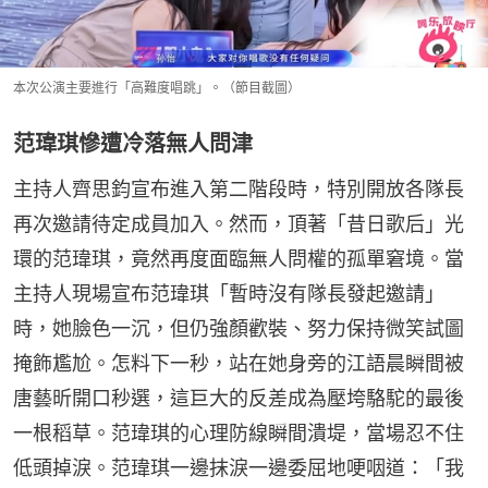
本次公演主要進行「高難度唱跳」。（節目截圖）
范瑋琪慘遭冷落無人問津
主持人齊思鈞宣布進入第二階段時，特別開放各隊長
再次邀請待定成員加入。然而，頂著「昔日歌后」光
環的范瑋琪，竟然再度面臨無人問權的孤單窘境。當
主持人現場宣布范瑋琪「暫時沒有隊長發起邀請」
時，她臉色一沉，但仍強顏歡裝、努力保持微笑試圖
掩飾尷尬。怎料下一秒，站在她身旁的江語晨瞬間被
唐藝昕開口秒選，這巨大的反差成為壓垮駱駝的最後
一根稻草。范瑋琪的心理防線瞬間潰堤，當場忍不住
低頭掉淚。范瑋琪一邊抹淚一邊委屈地哽咽道：「我