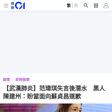
繁
|
简
娛樂
即時娛樂
【武漢肺炎】范瑋琪失言後潛水 黑人
陳建州：盼當面向蘇貞昌道歉