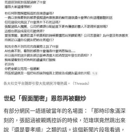
各大社交平台隨即引發大批網民冷嘲熱諷。（Threads）
世紀「假面閨密」恩怨再被翻炒
有部分網民一語道破當年的名場面：「那時印象滿深
刻的，張韶涵被親媽控訴的時候，范瑋琪竟然跳出來
說『還是要孝順』之類的話。這個新聞片段我看過，