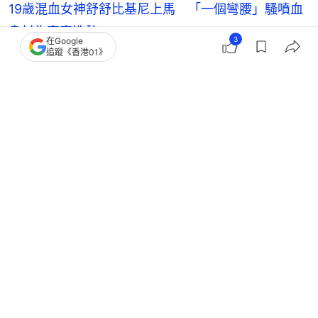
19歲混血女神舒舒比基尼上馬 「一個彎腰」騷噴血
身材為寫真造勢
3
在Google
追蹤《香港01》
范瑋琪
張韶涵
台灣藝人動向
4
0
1
5
0
娛樂
即時娛樂
潘瑋柏自爆面癱「右臉神經失調」 無
奈停工醫生卻叮囑「當豬養」