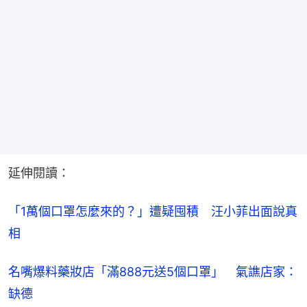
延伸閱讀：
「1萬個口罩怎麼來的？」遭疑囤積　汪小菲出面說真
相
名嘴爆料藥妝店「滿888元送5個口罩」　氣譙店家：
缺德