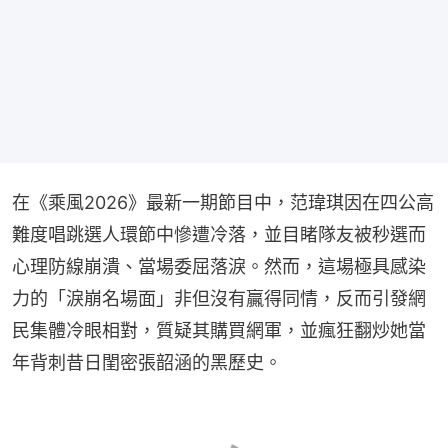
在《乘風2026》最新一期節目中，范瑋琪因在四公高
難度唱跳選人環節中慘遭冷落，並目睹隊友被秒選而
心理防線崩潰、當場委屈落淚。然而，這場極具感染
力的「淚崩名場面」非但沒有贏得同情，反而引發網
民集體冷眼相對，質疑其購買網軍，並瘋狂翻炒她當
年背刺昔日閨密張韶涵的黑歷史。