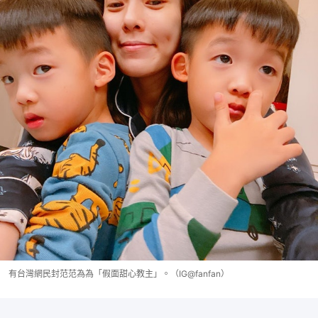
有台灣網民封范范為為「假面甜心教主」。（IG@fanfan）