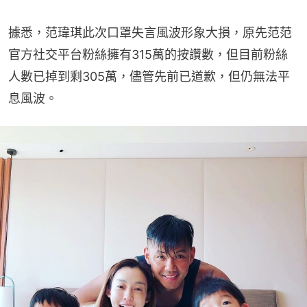
據悉，范瑋琪此次口罩失言風波形象大損，原先范范
官方社交平台粉絲擁有315萬的按讚數，但目前粉絲
人數已掉到剩305萬，儘管先前已道歉，但仍無法平
息風波。