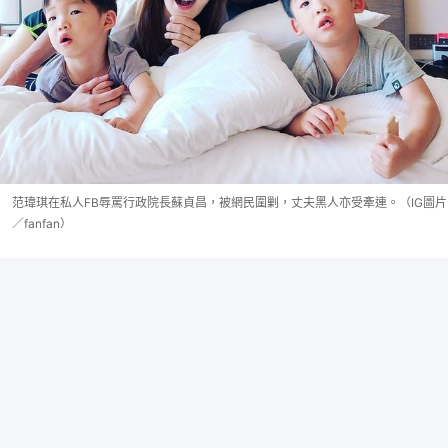
范瑋琪在私人FB辱罵行政院長蘇貞昌，被網民圍剿，丈夫黑人亦受牽連。（IG圖片
／fanfan）