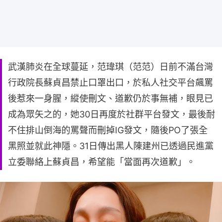
武漢肺炎在全球蔓延，范瑋琪（范范）日前不滿台灣
行政院長蘇貞昌禁止口罩出口，於私人社交平台飆罵
後惹來一身腥，縱使刪文、道歉仍於事無補，眼見已
成為眾矢之的，她30日再度於社群平台發文，最後耐
不住排山倒海的罵聲而刪掉IG發文，隨後PO了張全
黑照並就此神隱。31日傳出黑人陳建州已透過民進黨
立委聯絡上蘇貞昌，希望能「當面再次道歉」。