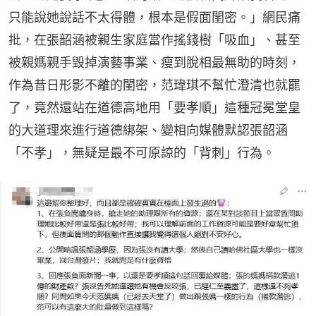
只能說她說話不太得體，根本是假面閨密。」網民痛
批，在張韶涵被親生家庭當作搖錢樹「吸血」、甚至
被親媽親手毀掉演藝事業、瘦到脫相最無助的時刻，
作為昔日形影不離的閨密，范瑋琪不幫忙澄清也就罷
了，竟然還站在道德高地用「要孝順」這種冠冕堂皇
的大道理來進行道德綁架、變相向媒體默認張韶涵
「不孝」，無疑是最不可原諒的「背刺」行為。