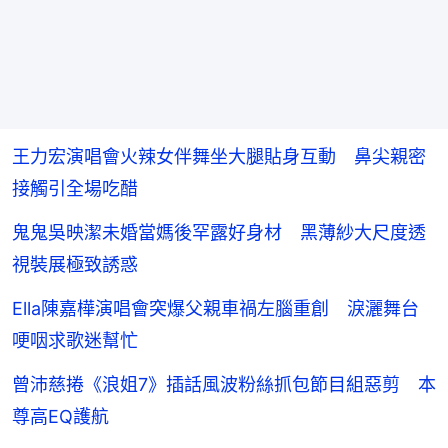
王力宏演唱會火辣女伴舞坐大腿貼身互動 鼻尖親密
接觸引全場吃醋
鬼鬼吳映潔未婚當媽後罕露好身材 黑薄紗大尺度透
視裝展極致誘惑
Ella陳嘉樺演唱會突爆父親車禍左腦重創 淚灑舞台
哽咽求歌迷幫忙
曾沛慈捲《浪姐7》插話風波粉絲抓包節目組惡剪 本
尊高EQ護航