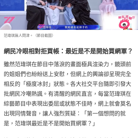
范瑋琪無人問津。（節目截圖）
網民冷眼相對拒買帳：最近是不是開始買網軍？
雖然范瑋琪在節目中落淚的畫面極具渲染力，鏡頭前
的姐姐們也紛紛送上安慰，但網上的輿論卻呈現完全
相反的「極度冰封」狀態。各大社交平台隨即引發大
批網民冷嘲熱諷。有清醒的網民直言，每當范瑋琪在
綜藝節目中表現出委屈或狀態不佳時，網上就會莫名
出現同情聲音，讓人強烈質疑：「第一個想問的就
是，范瑋琪最近是不是開始買網軍？」