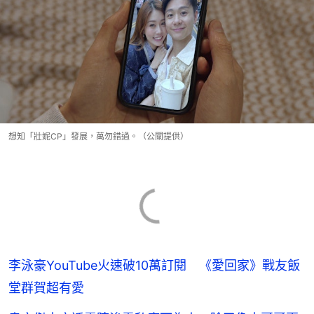
想知「壯妮CP」發展，萬勿錯過。（公關提供）
李泳豪YouTube火速破10萬訂閱 《愛回家》戰友飯
堂群賀超有愛