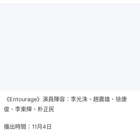
《Entourage》演員陣容：李光洙、趙震雄、徐康
俊、李東輝、朴正民
播出時間：11月4日