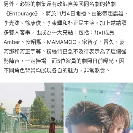
另外，必追的劇集還有改編自美國同名劇的韓劇
《Entourage》，將於11月4日開播。由影帝趙震雄、
李光洙、徐康俊、李東輝和朴正民主演，加上邀請眾
多藝人客串，也成為一大亮點，包括：f(x)成員
Amber、安昭熙、MAMAMOO、宋智孝、晉久、姜
河那和河正宇等。粉絲們已急不及待表示為了這個強
勢陣容，一定捧場！而5位演員的劇照日前曝光，因
不同角色背景均展現各自的魅力，非常煞食。