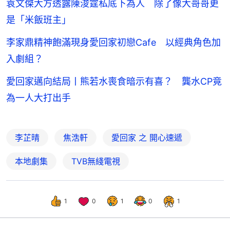
袁文傑大方透露陳浚霆私底下為人 除了像大哥哥更
是「米飯班主」
李家鼎精神飽滿現身愛回家初戀Cafe 以經典角色加
入劇組？
愛回家邁向結局丨熊若水喪食暗示有喜？ 龔水CP竟
為一人大打出手
李芷晴
焦浩軒
愛回家 之 開心速遞
本地劇集
TVB無綫電視
1
0
1
0
1