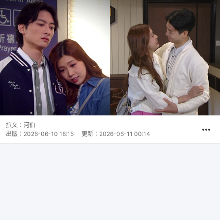
撰文：
河伯
出版：
2026-06-10 18:15
更新：
2026-06-11 00:14