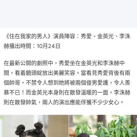
《住在我家的男人》演員陣容：秀愛、金英光、李洙
赫播出時間：10月24日
在最新公開的劇照中，秀愛坐在金英光和李洙赫中
間，看着鏡頭綻放出美麗笑容。當看見秀愛背後有兩
個帥哥，不禁令人想到她將被兩個俊男愛護，令人羨
慕不已！而金英光本身則在散發溫暖的一面，李洙赫
則在散發帥氣，兩人的演出應能俘獲不少少女心。