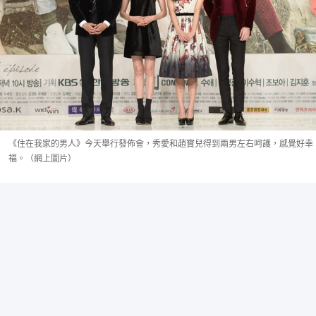
《住在我家的男人》今天舉行發佈會，秀愛和趙寶兒得到兩男左右呵護，感覺好幸
福。（網上圖片）