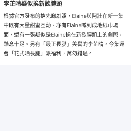
李芷晴疑似挨新歡膊頭
根據官方發布的搶先睇劇照，Elaine與阿壯在新一集
中既有大量甜蜜互動、亦有Elaine喊到成地紙巾場
面，還有一張疑似是Elaine挨在新歡膊頭上的劇照，
懸念十足。另有「最正長腿」美譽的李芷晴，今集還
會「花式晒長腿」派福利，萬勿錯過。