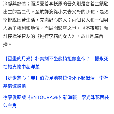
冷靜與熱情；而深愛着李枖原的晉久則是含着金鎖匙
出生的富二代。至於飾演從小失去父母的U-IE，是渴
望擺脫困苦生活，充滿野心的人；兩個女人和一個男
人為了權利和地位，而展開慾望之爭。《不夜城》預
計接檔崔智友的《拖行李箱的女人》，於11月底首
播。
【雲畫的月光】朴寶劍不坐龍椅拒做皇帝？ 振永死
在裕貞懷中超洋蔥
【步步驚心：麗】伯賢見池赫拉慘死不願獨活 李準
基遺憾殺弟
徐康俊韓版《ENTOURAGE》新海報 李光洙花西裝
似主角