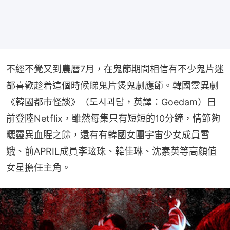
不經不覺又到農曆7月，在鬼節期間相信有不少鬼片迷
都喜歡趁着這個時候睇鬼片煲鬼劇應節。韓國靈異劇
《韓國都市怪談》（도시괴담，英譯：Goedam）日
前登陸Netflix，雖然每集只有短短的10分鐘，情節夠
曬靈異血腥之餘，還有有韓國女團宇宙少女成員雪
娥、前APRIL成員李玹珠、韓佳琳、沈素英等高顏值
女星擔任主角。