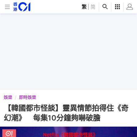
繁
|
简
娛樂
即時娛樂
【韓國都市怪談】靈異情節拍得住《奇
幻潮》 每集10分鐘夠嚇破膽