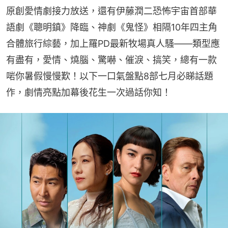
原創愛情劇接力放送，還有伊藤潤二恐怖宇宙首部華
語劇《聰明鎮》降臨、神劇《鬼怪》相隔10年四主角
合體旅行綜藝，加上羅PD最新牧場真人騷——類型應
有盡有，愛情、燒腦、驚嚇、催淚、搞笑，總有一款
啱你暑假慢慢歎！以下一口氣盤點8部七月必睇話題
作，劇情亮點加幕後花生一次過話你知！