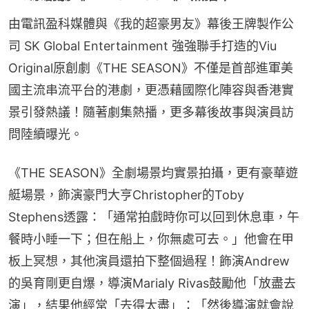
由電訊盈科媒體與《我的超豪男友》幕後王牌製作公
司 SK Global Entertainment 強強聯手打造的Viu 
Original原創劇《THE SEASON》不僅是首部進軍美
國主流串流平台的港劇，更憑藉國際化陣容與香港實
景引發熱議！隨著劇集熱播，更多幕後故事與演員訪
問陸續曝光。
《THE SEASON》全劇場景均實景拍攝，更有豪華遊
艇場景，飾演豪門大亨Christopher的Toby 
Stephens透露：「通常拍戲時你可以回到休息車，午
餐時小睡一下；但在船上，你無處可去。」他會在甲
板上冥想，其他演員還拍下整個過程！飾演Andrew
的吳育剛更自爆，導演Marialy Rivas鼓勵他「放盡去
演」，結果他經常「去得太盡」：「然後導演就會說