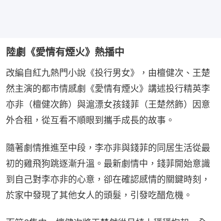
陸劇《愛情有煙火》熱播中
改編自紅九熱門小說《投行男女》，由檀健次、王楚
然主演的都市情感劇《愛情有煙火》講述投行精英李
亦非（檀健次飾）與滬漂女孩錢菲（王楚然飾）因意
外合租，從互看不順眼到攜手成長的故事。
隨著劇情推進至中段，李亦非與錢菲的同居生活從最
初的雞飛狗跳逐漸升溫。最新劇情中，錢菲開始意識
到自己對李亦非的心意，卻在確認感情的關鍵時刻，
於家中發現了其他女人的頭髮，引發吃醋危機。