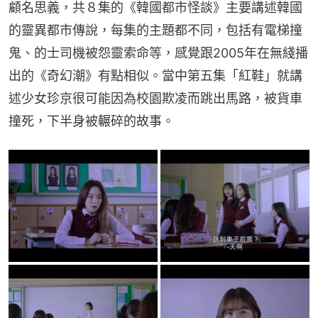
顧名思義，共８集的《韓國都市怪談》主要講述韓國
的靈異都市傳說，每集的主題都不同，包括有電梯撞
鬼、的士司機被怨靈索命等，感覺跟2005年在無綫播
出的《奇幻潮》有點相似。當中第五集「紅鞋」就講
述少女珍京很可能因為校園欺凌而跳出馬路，被貨車
撞死，下半身被輾碎的故事。