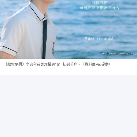
《給你夢想》李惠利黃寅燁橫跨15年初戀重逢。（資料由Viu提供）