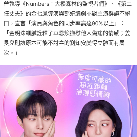
曾執導《Numbers：大樓森林的監視者們》、《第二
任丈夫》的金七鳳導演與鄭妍編劇亦對主演群讚不絕
口，直言「演員與角色的同步率高達90%以上」：
「金明洙細膩詮釋了車恩煥撫慰他人傷痛的情感；姜
旻兒則讓原本可能不討喜的劉知安變得立體而有層
次。」