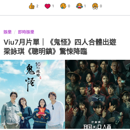
2
1
0
1
0
娛樂
即時娛樂
Viu7月片單｜《鬼怪》四人合體出遊
梁詠琪《聰明鎮》驚悚降臨