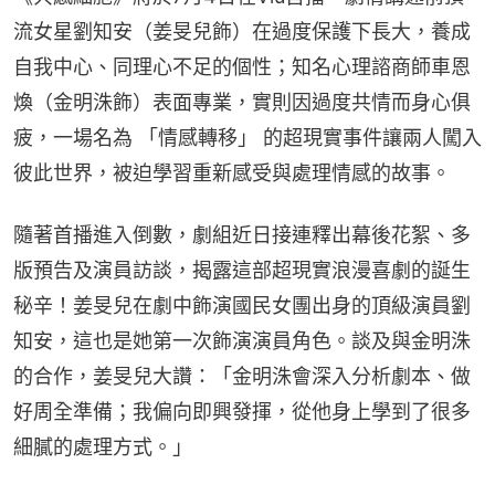
流女星劉知安（姜旻兒飾）在過度保護下長大，養成
自我中心、同理心不足的個性；知名心理諮商師車恩
煥（金明洙飾）表面專業，實則因過度共情而身心俱
疲，一場名為 「情感轉移」 的超現實事件讓兩人闖入
彼此世界，被迫學習重新感受與處理情感的故事。
隨著首播進入倒數，劇組近日接連釋出幕後花絮、多
版預告及演員訪談，揭露這部超現實浪漫喜劇的誕生
秘辛！姜旻兒在劇中飾演國民女團出身的頂級演員劉
知安，這也是她第一次飾演演員角色。談及與金明洙
的合作，姜旻兒大讚：「金明洙會深入分析劇本、做
好周全準備；我偏向即興發揮，從他身上學到了很多
細膩的處理方式。」