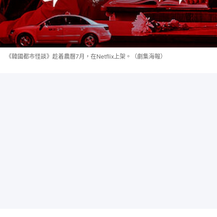
《韓國都市怪談》趁着農曆7月，在Netflix上架。（劇集海報）