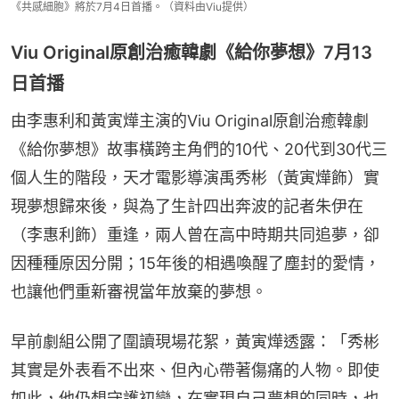
《共感細胞》將於7月4日首播。（資料由Viu提供）
Viu Original原創治癒韓劇《給你夢想》7月13
日首播
由李惠利和黃寅燁主演的Viu Original原創治癒韓劇
《給你夢想》故事橫跨主角們的10代、20代到30代三
個人生的階段，天才電影導演禹秀彬（黃寅燁飾）實
現夢想歸來後，與為了生計四出奔波的記者朱伊在
（李惠利飾）重逢，兩人曾在高中時期共同追夢，卻
因種種原因分開；15年後的相遇喚醒了塵封的愛情，
也讓他們重新審視當年放棄的夢想。
早前劇組公開了圍讀現場花絮，黃寅燁透露：「秀彬
其實是外表看不出來、但內心帶著傷痛的人物。即使
如此，他仍想守護初戀，在實現自己夢想的同時，也