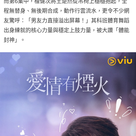
而第6集中，檀健次將王楚然從吊椅上穩穩抱起，全
程無替身、無後期合成，動作行雲流水，更令不少網
友驚呼：「男友力直接溢出屏幕！」其科班體育舞蹈
出身練就的核心力量與穩定上肢力量，被大讚「體能
封神」。