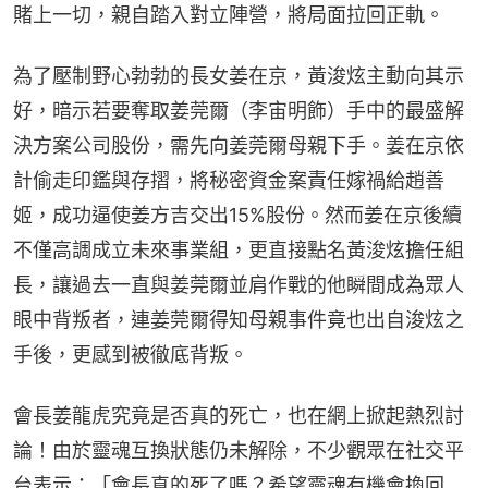
賭上一切，親自踏入對立陣營，將局面拉回正軌。
為了壓制野心勃勃的長女姜在京，黃浚炫主動向其示
好，暗示若要奪取姜莞爾（李宙明飾）手中的最盛解
決方案公司股份，需先向姜莞爾母親下手。姜在京依
計偷走印鑑與存摺，將秘密資金案責任嫁禍給趙善
姬，成功逼使姜方吉交出15%股份。然而姜在京後續
不僅高調成立未來事業組，更直接點名黃浚炫擔任組
長，讓過去一直與姜莞爾並肩作戰的他瞬間成為眾人
眼中背叛者，連姜莞爾得知母親事件竟也出自浚炫之
手後，更感到被徹底背叛。
會長姜龍虎究竟是否真的死亡，也在網上掀起熱烈討
論！由於靈魂互換狀態仍未解除，不少觀眾在社交平
台表示：「會長真的死了嗎？希望靈魂有機會換回