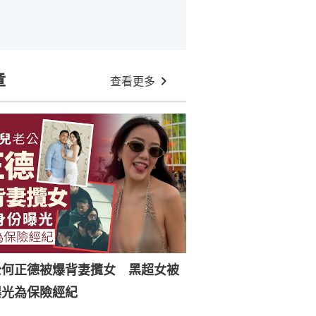
章
查看更多
公何正德被爆背妻攬女 黑超女被
曝光為保險經紀