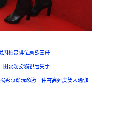
援周柏豪排位贏歡喜哥
1 田蕊妮扮貓視后失手
楊秀惠愈玩愈激：仲有高難度雙人瑜伽