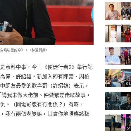
自喵喵星的妳》。（林通賢攝）
是意料中事，今日《使徒行者2》舉行記
喬偉、許紹雄，新加入的有陳豪、周柏
01
中網友最愛的歡喜哥（許紹雄）表示，
，「講我未做大佬前、仲做緊差佬嘅故事，
仇。（同電影版有冇關係？）有呀，
，我有兩個老婆嘛，其實你地唔應該黐
01