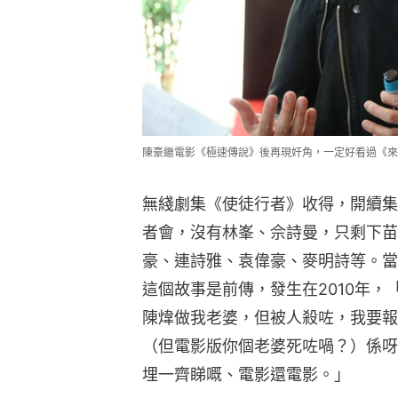
陳豪繼電影《極速傳說》後再現奸角，一定好看過《來
無綫劇集《使徒行者》收得，開續集
者會，沒有林峯、佘詩曼，只剩下苗
豪、連詩雅、袁偉豪、麥明詩等。當
這個故事是前傳，發生在2010年
陳煒做我老婆，但被人殺咗，我要報
（但電影版你個老婆死咗喎？）係呀
埋一齊睇嘅、電影還電影。」