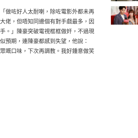
「做咗好人太耐喇，除咗電影外都未再
大佬，但唔知同邊個有對手戲最多，因
手。」陳豪突破電視框框做奸，不過現
似預期，連陳豪都感到失望，他說：
眾嘅口味，下次再調教。我好鍾意做笑