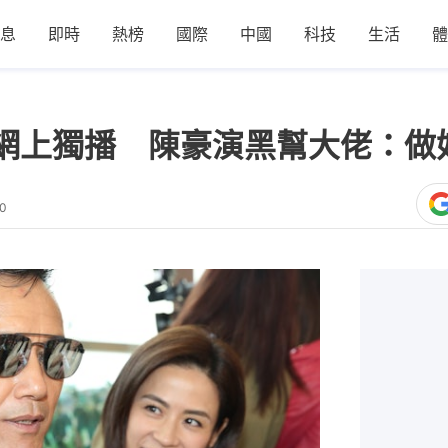
息
即時
熱榜
國際
中國
科技
生活
體
網上獨播 陳豪演黑幫大佬：做
40