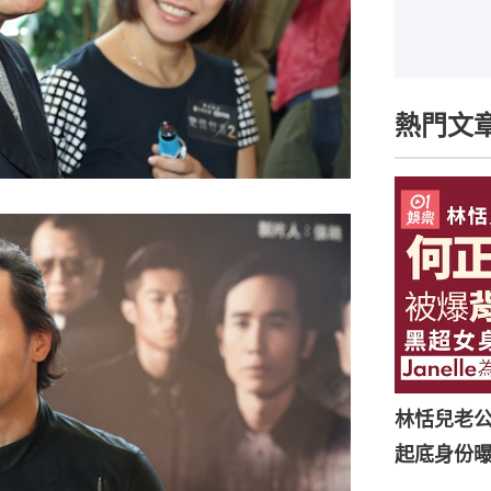
熱門文
林恬兒老
起底身份