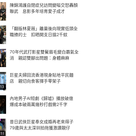
陳錦鴻護自閉症兒訪問變嗌交怒轟顏
聯武 息影多年培育愛子成才
「翻版林夏薇」離巢後向現實低頭全
職揸的士 扣晒開支日搵2千蚊
70年代武打影星雙鬢眉毛變白霸氣全
消 親認雙腳出問題：身體麻麻
巨星夫婦回流香港現身貼地平民麵
店 親切向食客揮手零架子
:13
內地男子AI短劇《歸墟》播放破億
爆成本破兩萬幾秒打戲需2千字
昔日武俠巨星奉女成婚再老來得子
79歲與太太深圳拍拖獲激讚靚仔
:11