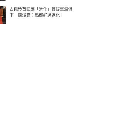
古佩玲首回應「進化」質疑聲淚俱
下 陳浚霆：點都好過退化！