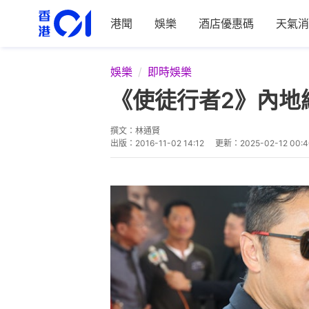
港聞
娛樂
酒店優惠碼
天氣消
娛樂
即時娛樂
《使徒行者2》內地
撰文：
林通賢
出版：
2016-11-02 14:12
更新：
2025-02-12 00: