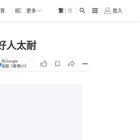
育
經濟
更多
01深圳
繁
觀點
|
简
健康
好食玩飛
登入
女
好人太耐
在Google
追蹤《香港01》