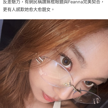
反差魅力，有網民稱讚無框眼鏡與Feanna完美契合，
更有人感歎她愈大愈靚女。