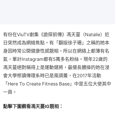
有份在ViuTV劇集《詭探前傳》馮天蔓（Natalie）近
日突然成為網絡焦點。有「翻版徐子珊」之稱的她本
身因時常公開健康性感靚相，所以在網絡上都薄有名
氣，單計Instagram都有5萬多名粉絲。現年22歲的
馮天蔓絕對稱得上是運動健將，最擅長體操的她在浸
會大學修讀傳理系時已是風頭躉，在2017年活動
「Here To Create Fitness Base」中是五位大使其中
一員。
點擊下圖觀看馮天蔓IG靚相：