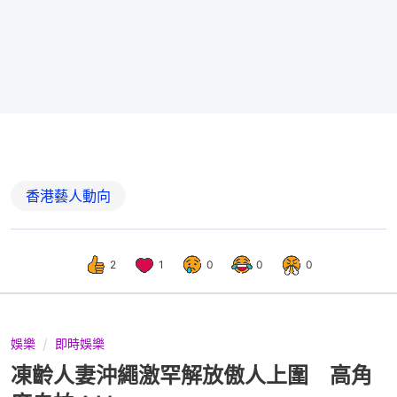
香港藝人動向
2
1
0
0
0
娛樂
即時娛樂
凍齡人妻沖繩激罕解放傲人上圍 高角