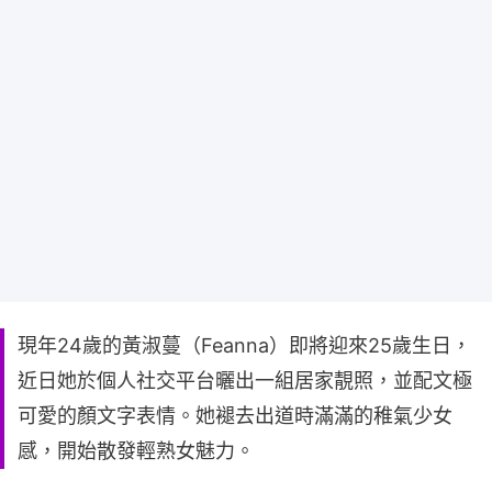
現年24歲的黃淑蔓（Feanna）即將迎來25歲生日，
近日她於個人社交平台曬出一組居家靚照，並配文極
可愛的顏文字表情。她褪去出道時滿滿的稚氣少女
感，開始散發輕熟女魅力。