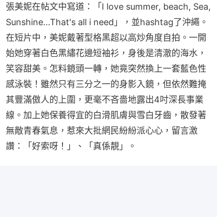
張美妮在帖文中寫道：「I love summer, beach, Sea, 
Sunshine...That's all i need」，並hashtag了沖繩。
在短片中，美妮戴著型格黑超以高炒角度自拍。一開
始她穿著白色黑繡花邊短袖衫，身後是清澈的海水，
笑容甜美。怎料鏡頭一轉，她竟突然換上一套藍色性
感泳裝！雖然只有三分之一的身影入鏡，但依然難掩
其豐滿傲人的上圍，更毫不吝嗇地露出4吋深長事業
線。加上她保養得宜的白滑肌膚與雪白牙齒，散發著
無敵青春氣息，惹來大批網民紛紛派心心，留言激
讚：「好索呀！」、「真係靚」。