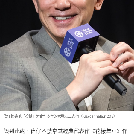
偉仔搞笑地「投訴」起合作多年的老戰友王家衛（IG@carinalau1208）
談到此處，偉仔不禁拿其經典代表作《花樣年華》作