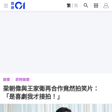
繁
|
简
娛樂
即時娛樂
梁朝偉與王家衛再合作竟然拍笑片：
「是喜劇我才接拍！」