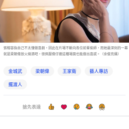
張榕容指自己不太懂做喜劇，因此在片場不斷向各位前輩偷師，而她最深刻的一幕
就是梁朝偉放火燒酒吧，很佩服偉仔連這種場面也能做出喜感。（余俊亮攝）
金城武
梁朝偉
王家衛
藝人專訪
擺渡人
搶先表達