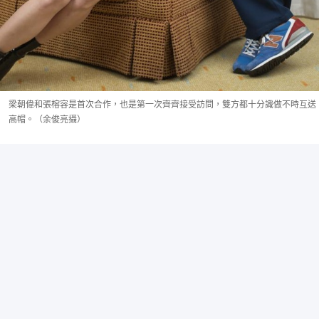
梁朝偉和張榕容是首次合作，也是第一次齊齊接受訪問，雙方都十分識做不時互送
高帽。（余俊亮攝）