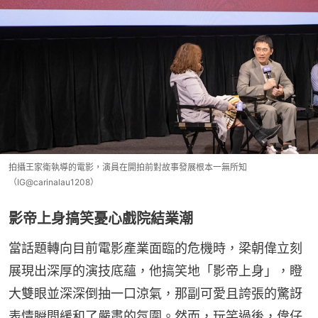
拍攝王家衛執導的電影，演員在開拍前對故事發展根本一無所知
（IG@carinalau1208）
影帝上身搞笑憂心戲院結業潮
當話題轉向目前電影產業面臨的危機時，梁朝偉立刻
展現出深厚的演技底蘊，他搞笑地「影帝上身」，瞪
大雙眼並深深倒抽一口涼氣，那副可愛且誇張的驚訝
表情瞬間緩和了嚴肅的氛圍。然而，玩笑過後，偉仔