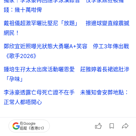
獨家｜李泳豪再回應李泳漢錄音 忟李家鼎狂被攞
錢：幾十萬咁俾
戴祖儀超激罕曬比堅尼「放題」 擦邊球變直線震撼
網民！
鄭欣宜近照曝光狀態大勇曬A+笑容 停工3年傳出戰
《歌手2026》
鍾培生孖太太出席活動曬恩愛 莊雅婷着長裙遮肚滲
「孕味」
李泳豪透露亡母死亡證不在手 未獲知會安葬地點：
正常人都唔開心
在Google
梁朝偉
香港藝人動向
追蹤《香港01》