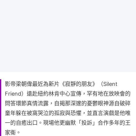
影帝梁朝偉最近為新片《寂靜的朋友》（Silent
Friend）遠赴紐約林肯中心宣傳，罕有地在放映會的
問答環節真情流露，自揭那深邃的憂鬱眼神源自破碎
童年躲在被窩哭泣的孤寂與恐懼，並直言演戲是他唯
一的自癒出口。現場他更幽默「投訴」合作多年的王
家衛。