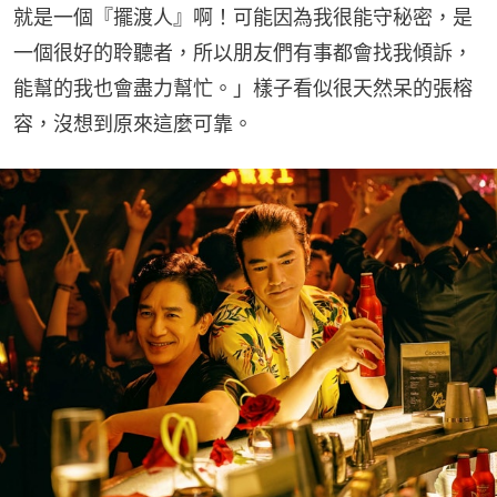
就是一個『擺渡人』啊！可能因為我很能守秘密，是
一個很好的聆聽者，所以朋友們有事都會找我傾訴，
能幫的我也會盡力幫忙。」樣子看似很天然呆的張榕
容，沒想到原來這麼可靠。