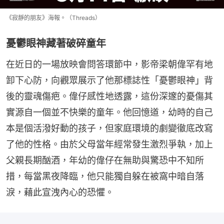
《寂靜的朋友》海報。（Threads）
憂鬱眼神藏著破碎童年
在近日的一場放映會問答環節中，影帝梁朝偉罕有地
卸下心防，向觀眾展示了他那標誌性「憂鬱眼神」背
後的靈魂傷疤。偉仔感性地透露，這份深邃的憂傷其
實源自一個並不快樂的童年。他回憶道，幼時的自己
本是個活潑好動的孩子，但家庭環境的劇變徹底改寫
了他的性格。由於父母當年經常發生激烈爭執，加上
父親長期酗酒，年幼的偉仔在無助與驚恐中不知所
措，每當黑夜降臨，他只能獨自躲在被窩中暗自落
淚，藉此宣洩內心的恐懼。