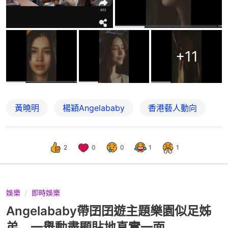
+
11
黃曉明
楊穎Angelababy
香港藝人動向
2
0
0
1
1
娛樂
即時娛樂
Angelababy帶囝囝遊主題樂園似足姊
弟 一舉動盡顯貼地真實一面