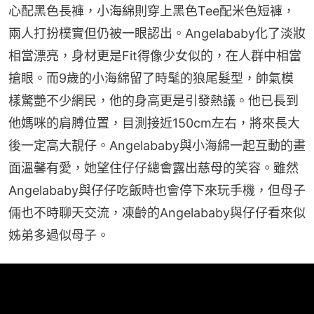
心配黑色長褲，小海綿則穿上黑色Tee配米色短褲，
兩人打扮樸實但仍被一眼認出。Angelababy化了淡妝
相當漂亮，身材更是Fit得像少女似的，在人群中相當
搶眼。而9歲的小海綿留了時髦的狼尾髮型，帥氣模
樣驚艷不少網民，他的身高更是引發熱議。他已長到
他媽咪的肩膊位置，目測接近150cm左右，將來長大
後一定高大靚仔。Angelababy與小海綿一起互動的畫
面溫馨有愛，她望住仔仔總會露出慈母的笑容。雖然
Angelababy與仔仔吃飯時也會停下來玩手機，但母子
倆也不時聊天交流，凍齡的Angelababy與仔仔看來似
姊弟多過似母子。