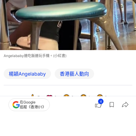
Angelababy邊吃飯邊玩手機。(小紅書)
楊穎Angelababy
香港藝人動向
7
0
0
1
0
4
在Google
追蹤《香港01》
娛樂
即時娛樂
黃曉明為小海綿帶雙親移居上海 年擲