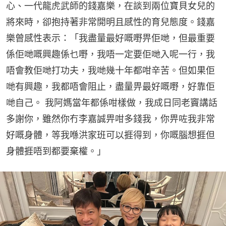
心、一代龍虎武師的錢嘉樂，在談到兩位寶貝女兒的
將來時，卻抱持著非常開明且感性的育兒態度。錢嘉
樂曾感性表示：「我盡量最好嘅嘢畀佢哋，但最重要
係佢哋嘅興趣係乜嘢，我唔一定要佢哋入呢一行，我
唔會教佢哋打功夫，我哋幾十年都咁辛苦。但如果佢
哋有興趣，我都唔會阻止，盡量畀最好嘅嘢，好靠佢
哋自己。 我阿媽當年都係咁樣做，我成日同老竇講話
多謝你，雖然你冇李嘉誠畀咁多錢我，你畀咗我非常
好嘅身體，等我喺洪家班可以捱得到，你嘅腦想捱但
身體捱唔到都要棄權。」