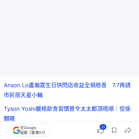
Anson Lo盧瀚霆生日快閃店收益全捐慈善 7.7再請
市民搭天星小輪
Tyson Yoshi嚴格飲食習慣曾令太太都頂唔順：佢係
嬲嘅
23
在Google
陳小春開騷遭負評 機關擋視野觀眾「整場看屁
追蹤《香港01》