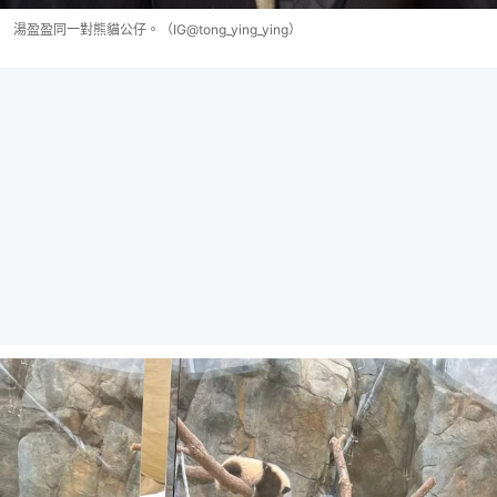
湯盈盈同一對熊貓公仔。（IG@tong_ying_ying）