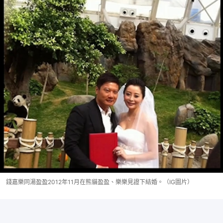
錢嘉樂同湯盈盈2012年11月在熊貓盈盈、樂樂見證下結婚。（IG圖片）