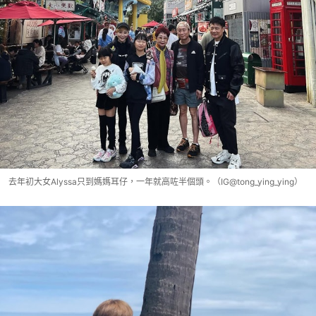
去年初大女Alyssa只到媽媽耳仔，一年就高咗半個頭。（IG@tong_ying_ying）