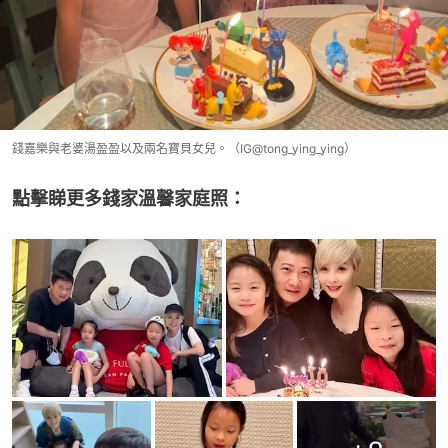
錢嘉樂與老婆湯盈盈以及兩名寶貝女兒。（IG@tong_ying_ying）
點擊睇更多錢家溫馨家庭照：