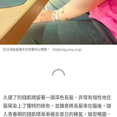
近日湯盈盈攜女兒齊慶祝父親節。（IG@tong_ying_ying）
久違了的錢凱晴留著一頭深色長髮，非常有個性地在
髮尾染上了獨特的綠色，並隨意將長髮束在腦後。踏
入青春期的錢凱晴漸漸褪去昔日的稚氣，臉型略圓、