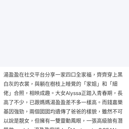
湯盈盈在社交平台分享一家四口全家福，齊齊穿上黑
白灰的衣裳，與躺在樹枝上睡覺的「家姐」和「細
佬」合照，相映成趣。大女Alyssa正踏入青春期，長
高了不少，已跟媽媽湯盈盈差不多一樣高。而錢嘉樂
基因強勁，兩個囡囡均遺傳了爸爸的樣貌，雖然不可
以說是靚女，但擁有一雙靈動鳳眼，一張高級臉有潛