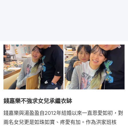
錢嘉樂不強求女兒承繼衣缽
錢嘉樂與湯盈盈自2012年結婚以來一直恩愛如初，對
兩名女兒更是如珠如寶、疼愛有加。作為洪家班核