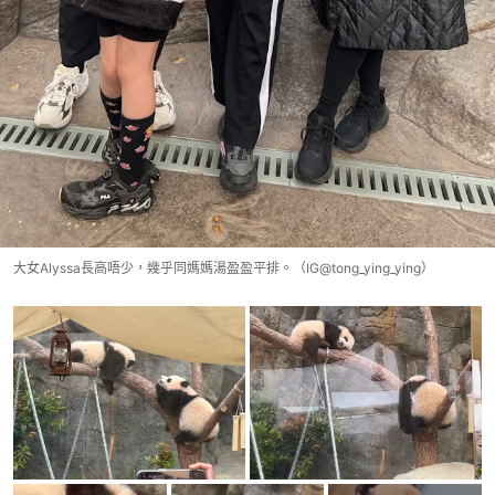
大女Alyssa長高唔少，幾乎同媽媽湯盈盈平排。（IG@tong_ying_ying）