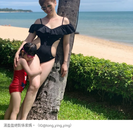
湯盈盈絕對係索媽。（IG@tong_ying_ying）