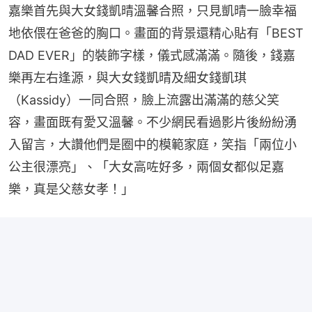
嘉樂首先與大女錢凱晴溫馨合照，只見凱晴一臉幸福
地依偎在爸爸的胸口。畫面的背景還精心貼有「BEST 
DAD EVER」的裝飾字樣，儀式感滿滿。隨後，錢嘉
樂再左右逢源，與大女錢凱晴及細女錢凱琪
（Kassidy）一同合照，臉上流露出滿滿的慈父笑
容，畫面既有愛又溫馨。不少網民看過影片後紛紛湧
入留言，大讚他們是圈中的模範家庭，笑指「兩位小
公主很漂亮」、「大女高咗好多，兩個女都似足嘉
樂，真是父慈女孝！」