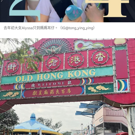
去年初大女Alyssa只到媽媽耳仔。（IG@tong_ying_ying）