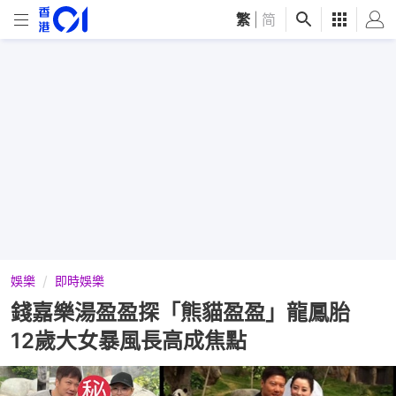
繁
|
简
娛樂
即時娛樂
錢嘉樂湯盈盈探「熊貓盈盈」龍鳳胎
12歲大女暴風長高成焦點