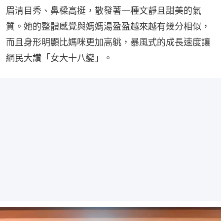
眉清目秀、鼻樑高挺，散發著一種文靜且甜美的氣
質。她的整體感覺與媽媽湯盈盈越來越有幾分相似，
而且身形明顯比媽咪更加高䠷，暴風式的成長速度讓
網民大讚「女大十八變」。