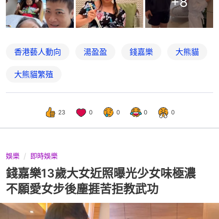
+
8
香港藝人動向
湯盈盈
錢嘉樂
大熊貓
大熊貓繁殖
23
0
0
0
0
娛樂
即時娛樂
錢嘉樂13歲大女近照曝光少女味極濃
不願愛女步後塵捱苦拒教武功