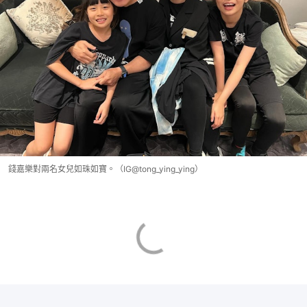
錢嘉樂對兩名女兒如珠如寶。（IG@tong_ying_ying）