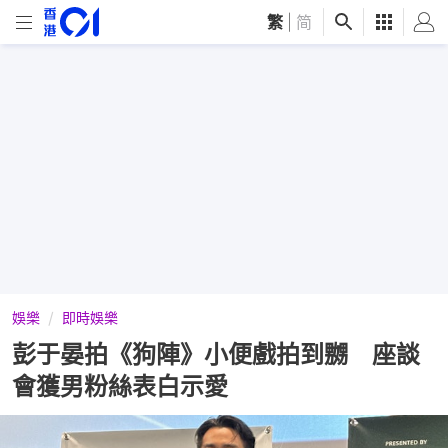
繁
|
简
娛樂
即時娛樂
彭于晏拍《狗陣》小便戲拍到嬲 座談
會獲男粉絲表白示愛