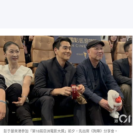
彭于晏來港參加「第18屆亞洲電影大獎」前夕，先出席《狗陣》分享會。