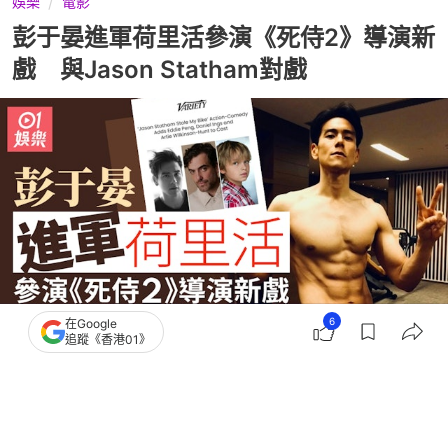
娛樂
電影
彭于晏進軍荷里活參演《死侍2》導演新
戲 與Jason Statham對戲
6
在Google
追蹤《香港01》
撰文：
關穎賢
出版：
2026-07-23 18:00
更新：
2026-07-23 21:56