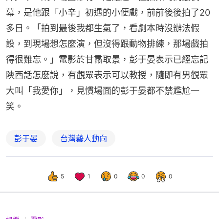
幕，是他跟「小辛」初遇的小便戲，前前後後拍了20
多日。「拍到最後我都生氣了，看劇本時沒辦法假
設，到現場想怎麼演，但沒得跟動物排練，那場戲拍
得很難忘。」電影於甘肅取景，彭于晏表示已經忘記
陝西話怎麼說，有觀眾表示可以教授，隨即有男觀眾
大叫「我愛你」，見慣場面的彭于晏都不禁尷尬一
笑。
彭于晏
台灣藝人動向
5
1
0
0
0