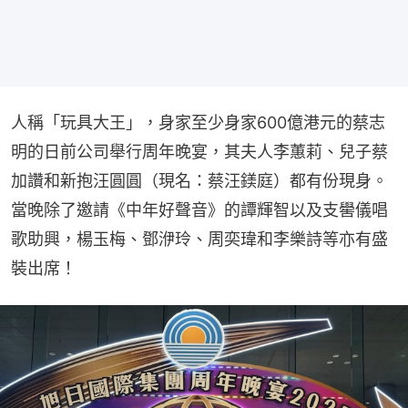
人稱「玩具大王」，身家至少身家600億港元的蔡志
明的日前公司舉行周年晚宴，其夫人李蕙莉、兒子蔡
加讚和新抱汪圓圓（現名：蔡汪鎂庭）都有份現身。
當晚除了邀請《中年好聲音》的譚輝智以及支嚳儀唱
歌助興，楊玉梅、鄧洢玲、周奕瑋和李樂詩等亦有盛
裝出席！