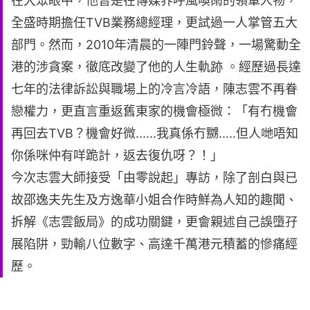
在大眾眼中，他曾是在傳媒界呼風喚雨的領軍人物，
全盛時期擔任TVB業務總經理，更試過一人掌管五大
部門。然而，2010年清晨的一陣門鈴聲，一場驚動全
港的涉貪案，徹底改變了他的人生軌跡 。經歷過長達
七年的法律訴訟與職場上的冷言冷語，陳志雲不再眷
戀權力，更直言重返舊東家的機會極微：「有冇機會
再回去TVB？機會好微......我真係冇嬲.....但人哋唔知
你係咪仲有咩跪計，返去復仇呀？！」
今次志雲大師接受「由零說起」專訪，除了剖白與已
故邵逸夫先生及方逸華小姐合作時鮮為人知的趣聞、
拆解《志雲飯局》的成功關鍵，更會親述自己誤墮孖
展陷阱，勁輸八位數字、高達千萬港元積蓄的慘痛經
歷。