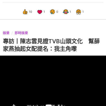
10
1
0
1
1
娛樂
即時娛樂
專訪丨陳志雲見證TVB山頭文化 幫薛
家燕抽起女配提名：我主角嚟