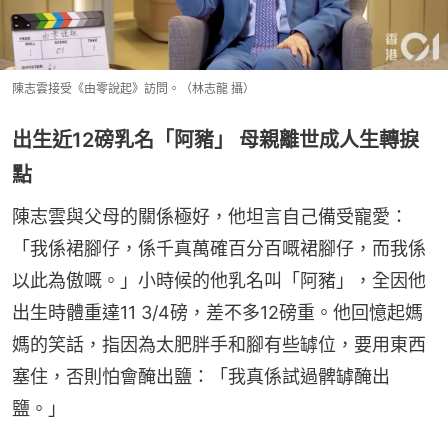
陳志雲接受《由零說起》訪問。（林志龍 攝）
出生近12磅乳名「阿豬」 母親離世成人生轉捩
點
陳志雲與父母的關係極好，他坦言自己備受寵愛：
「我係裙腳仔，係千真萬確百分百嘅裙腳仔，而我係
以此為傲嘅。」小時候的他乳名叫「阿豬」，全因他
出生時體重達11 3/4磅，差不多12磅重。他回憶起媽
媽的笑話，指因為太肥胖手和腳有些罅位，要用東西
塞住，否則怕會醃出鹽：「我真係試過髀罅醃出
鹽。」