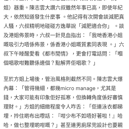
姐）器重。陳志雲大讚六叔雖然年事已高，即使年紀
大，依然知道發生什麼事 。他記得有次開會談減肥真
人騷，六叔精明地碰碰方逸華說「減肥適合你」 。談
及港姐佈景時，六叔一針見血指出：「我哋香港小姐
嘅吸引力唔係佈景，係香港小姐嘅質素同表現 。」六
叔下午睡醒愛看《都市閒情》，更會打電話問：「嗰
個唱歌咁難聽係邊個？點解畀佢唱歌？ 」
至於方姐上場後，管治風格則截然不同。陳志雲大爆
內幕：「管得幾細，都幾micro manage，尤其是
錢，大家可能有印象佢好孤寒，但換轉角度係好審慎
理財。」方姐的細緻程度令人咋舌：「佢連泳衣都睇
埋，拎住啲布出嚟話：『咁少布不如唔好著啦！』哈
哈，做乜整埋啲咁嘅？」甚至連男廁尿兜設計也要親