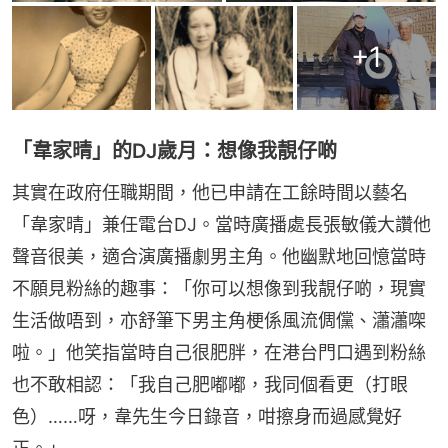
+
1
「韋家晴」的DJ歲月：想像我靚仔啲
其實在政府任職期間，他已申請在工餘時間以藝名
「韋家晴」兼任電台DJ。當時廣播處長張敏儀大讚他
聲音很美，適合演廣播劇男主角。他幽默地回憶當時
不願見粉絲的趣事：「你可以想像到我靚仔啲，現實
生活做唔到，亦舒筆下男主角梗係風流倜儻、瀟瀟㗎
啦。」他笑指當時自己很肥胖，在港台門口遇到粉絲
也不敢相認：「我自己肥嘟嘟，我同個看更（打眼
色）……呀，韋先生今日錄音，咁擦身而過感覺好