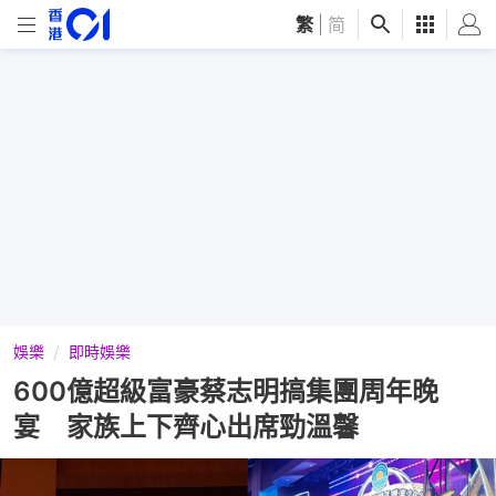
繁
|
简
娛樂
即時娛樂
600億超級富豪蔡志明搞集團周年晚
宴 家族上下齊心出席勁溫馨