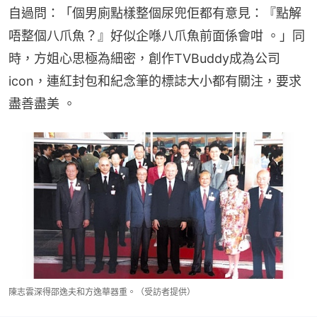
自過問：「個男廁點樣整個尿兜佢都有意見：『點解
唔整個八爪魚？』好似企喺八爪魚前面係會咁 。」同
時，方姐心思極為細密，創作TVBuddy成為公司
icon，連紅封包和紀念筆的標誌大小都有關注，要求
盡善盡美 。
陳志雲深得邵逸夫和方逸華器重。（受訪者提供）