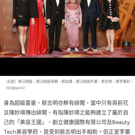
（左起）蔡汪鎂庭、蔡汪鎂庭母親、蔡加讚、蔡汪鎂庭外婆、蔡志明、蔡李蕙莉。
（IG/@wrini）
身為超級富豪，蔡志明亦鮮有緋聞，當中只有與前花
旦陳妙瑛傳出緋聞，有指陳妙瑛之能夠建立了屬於自
己的「美容王國」，創立健康國際有限公司及Beauty 
Tech美容學府，是受到蔡志明出手相助。但正室李蕙