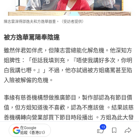
陳志雲深得邵逸夫和方逸華器重。（受訪者提供）
被方逸華罵陽奉陰違
雖然伴君如伴虎，但陳志雲總能化解危機。他深知方
姐脾性：「佢話我填到充，『唔使我講好多次，你明
白我講乜嘢。』」不過，他亦試過被方姐痛罵甚至陷
入險被解僱的危機。
事緣有慈善機構想做推廣節目，製作部認為有節目價
值，但方姐知道後不喜歡，認為不應該做 。結果該慈
善機構轉向營業部買下節目時段播出 。方姐為此大發
雷霆，將矛頭指向陳志雲：「佢鬧我陽奉陰違，『我
13
在Google
追蹤《香港01》
叫你唔做，你就叫人走第二條路！』 」當晚陳志雲剛