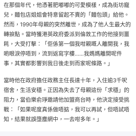
在那個年代，他憑著肥嘟嘟的可愛模樣，成為街坊寵
兒，麵包店姐姐會特意留起不賣的「麵包頭」給他。
然而，1990年母親的突然離世，成為了他人生最大的
轉捩點。當時獲港英政府委派到倫敦工作的他接到噩
耗，大受打擊：「佢係第一個我咁親嘅人離開我，我
啲眼淚停唔到，流到返寫字樓……我媽媽離開呢件
事，其實都影響到我日後走到而家呢條路。」
當時他在政府擔任政務主任長達十年，入住逾3千呎
宿舍，生活安穩。正因為失去了母親這份「求穩」的
阻力，當伯樂俞琤邀請他加盟商台時，他決定接受挑
戰：「如果呢度真係做唔掂，我可以再試，但唔試唔
知，結果就誤墮塵網中，一去咁多年。」