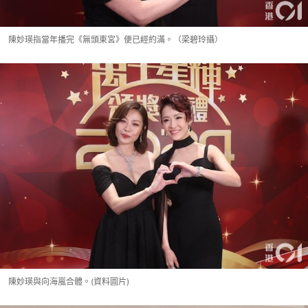
陳妙瑛指當年播完《無頭東宮》便已經約滿。（梁碧玲攝）
陳妙瑛與向海嵐合體。(資料圖片)