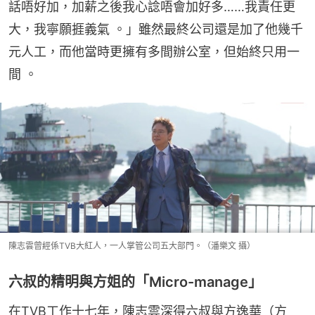
話唔好加，加薪之後我心諗唔會加好多……我責任更
大，我寧願捱義氣 。」雖然最終公司還是加了他幾千
元人工，而他當時更擁有多間辦公室，但始終只用一
間 。
陳志雲曾經係TVB大紅人，一人掌管公司五大部門。（潘樂文 攝）
六叔的精明與方姐的「Micro-manage」
在TVB工作十七年，陳志雲深得六叔與方逸華（方