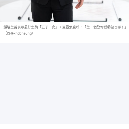
鍾培生曾表示最好生夠「五子一女」，更霸氣直呼：「生一個娶你返嚟做乜嘢！」
（IG@khdcheung）