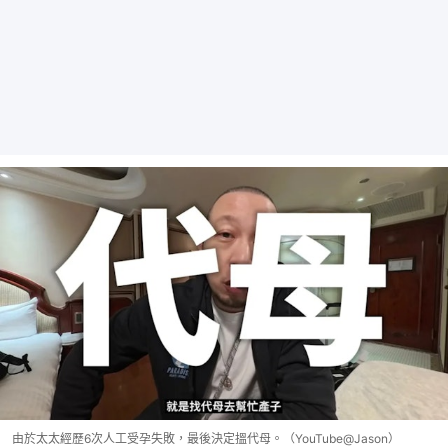
由於太太經歷6次人工受孕失敗，最後決定搵代母。（YouTube@Jason）