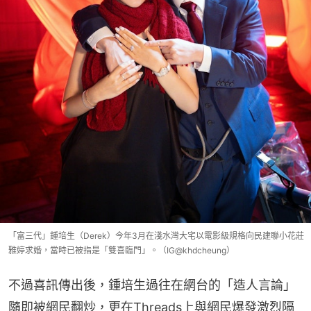
「富三代」鍾培生（Derek）今年3月在淺水灣大宅以電影級規格向民建聯小花莊
雅婷求婚，當時已被指是「雙喜臨門」。（IG@khdcheung）
不過喜訊傳出後，鍾培生過往在網台的「造人言論」
隨即被網民翻炒，更在Threads上與網民爆發激烈隔