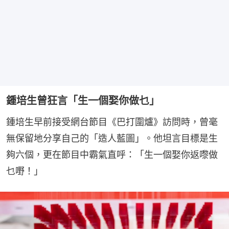
鍾培生曾狂言「生一個娶你做乜」
鍾培生早前接受網台節目《巴打圍爐》訪問時，曾毫
無保留地分享自己的「造人藍圖」。他坦言目標是生
夠六個，更在節目中霸氣直呼：「生一個娶你返嚟做
乜嘢！」