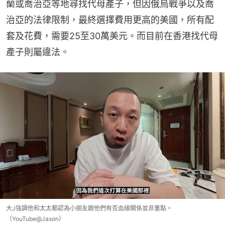
蘭或喬治亞等地尋找代母產子，但因俄烏戰爭以及喬
治亞的法律限制，最終選擇費用更高的美國，所有配
套及花費，需要25至30萬美元。而目前在香港找代母
產子則屬違法。
大J強調他和太太都認為小朋友跟他們有否血緣關係並非重點。
（YouTube@Jason）