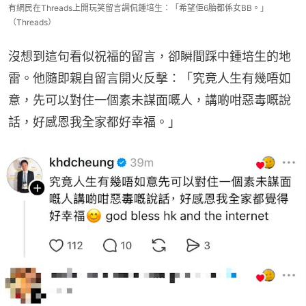
有網民在Threads上開玩笑留言調侃鍾培生：「希望佢6胎都係女BB。」
（Threads）
沒想到這句看似祝福的留言，卻瞬間踩中鍾培生的地
雷。他隨即親自留言開火反擊：「究竟人生有幾唔如
意，先可以對住一個素未謀面嘅人，講啲咁惡毒嘅說
話，好感恩我全家都好幸福。」