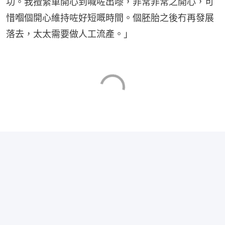
功。我揸緊車開心到喊咗出嚟，非常非常之開心，可
惜嗰個開心維持咗好短嘅時間。個胚胎之後冇再發展
落去，太太需要做人工流產。」