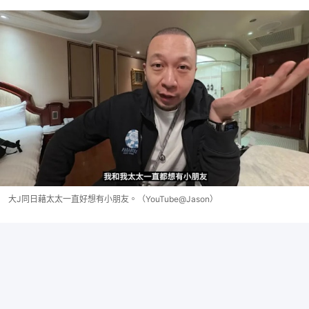
大J同日藉太太一直好想有小朋友。（YouTube@Jason）