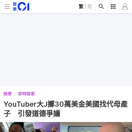
繁
|
简
娛樂
即時娛樂
YouTuber大J擲30萬美金美國找代母產
子 引發道德爭議