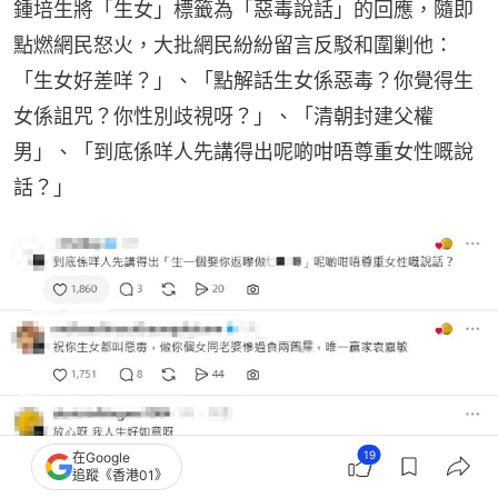
鍾培生將「生女」標籤為「惡毒說話」的回應，隨即
點燃網民怒火，大批網民紛紛留言反駁和圍剿他：
「生女好差咩？」、「點解話生女係惡毒？你覺得生
女係詛咒？你性別歧視呀？」、「清朝封建父權
男」、「到底係咩人先講得出呢啲咁唔尊重女性嘅說
話？」
19
在Google
追蹤《香港01》