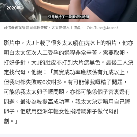
可惜最後試管嬰兒都係失敗，太太要做人工流產。（YouTube@Jason）
影片中，大J上載了很多太太躺在病牀上的相片，他亦
明白太太每次人工受孕的過程非常辛苦，需要取卵、
打好多針，大J的肚皮亦打到大片瘀黑色。最後二人決
定找代母，他說：「其實成功率應該係有九成以上，
但我哋都失敗咗6次咁多。有可能係我嘅精子問題，
可能係我太太卵子嘅問題，亦都可能係個子宮裏邊有
問題。最後為咗提高成功率，我太太決定唔用自己嘅
卵子，佢就用亞洲年輕女性捐贈嘅卵子做代母計
劃。」