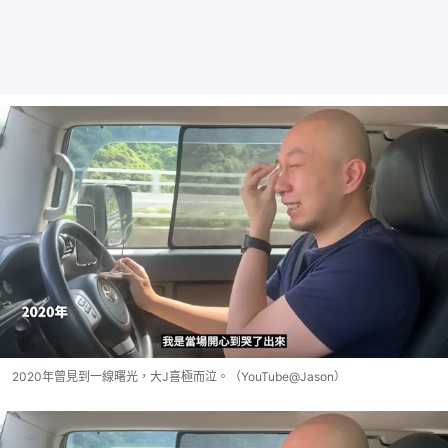
2020年曾見到一線曙光，大J喜極而泣。（YouTube@Jason）