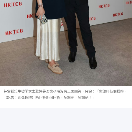
莊當鍾培生被問太太雅婷是否懷孕時沒有正面回答，只說：「你望吓佢個樣啦。
（記者：即係係啦）唔回答呢個回答，多謝晒，多謝晒！」