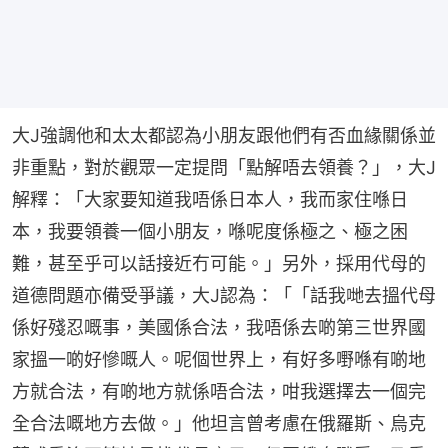
大J強調他和太太都認為小朋友跟他們有否血緣關係並
非重點，對於觀眾一定提問「點解唔去領養？」，大J
解釋：「大家要知道我唔係日本人，我而家住喺日
本，我要領養一個小朋友，喺呢度係極之、極之困
難，甚至乎可以話接近冇可能。」另外，採用代母的
道德問題亦備受爭議，大J認為：「「話我哋去搵代母
係好殘忍嘅事，美國係合法，我唔係去啲第三世界國
家搵一啲好慘嘅人。呢個世界上，有好多嘢喺有啲地
方就合法，有啲地方就係唔合法，咁我選擇去一個完
全合法嘅地方去做。」他坦言曾考慮在俄羅斯、烏克