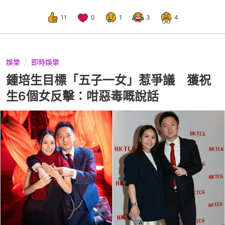
11
0
1
3
4
娛樂
即時娛樂
鍾培生目標「五子一女」惹爭議 獲祝
生6個女反擊：咁惡毒嘅說話