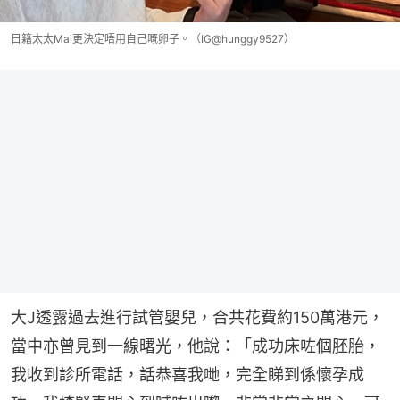
日籍太太Mai更決定唔用自己嘅卵子。（IG@hunggy9527）
大J透露過去進行試管嬰兒，合共花費約150萬港元，
當中亦曾見到一線曙光，他說：「成功床咗個胚胎，
我收到診所電話，話恭喜我哋，完全睇到係懷孕成