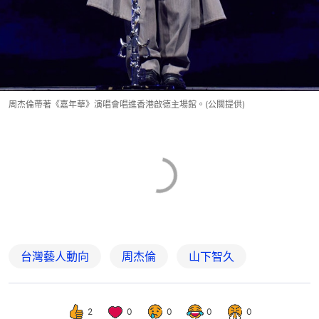
周杰倫帶著《嘉年華》演唱會唱進香港啟德主場館。(公關提供)
台灣藝人動向
周杰倫
山下智久
2
0
0
0
0