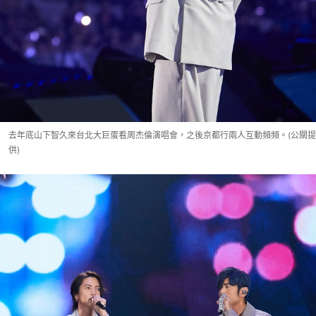
去年底山下智久來台北大巨蛋看周杰倫演唱會，之後京都行兩人互動頻頻。(公關提
供)