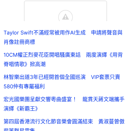
Taylor Swift不滿經常被用作AI生成 申請將聲音與
肖像註冊商標
10CM權正烈麥花臣開唱騷廣東話 兩度演繹《用背
脊唱情歌》掀高潮
林智樂出道3年已經開首個全國巡演 VIP套票只賣
580仲有專屬福利
宏光國樂團呈獻交響粵曲盛宴！ 龍貫天蔣文端攜手
演繹《新霸王》
第四屆香港流行文化節音樂會圓滿結束 黃淑蔓曾傲
棐等群星雲集