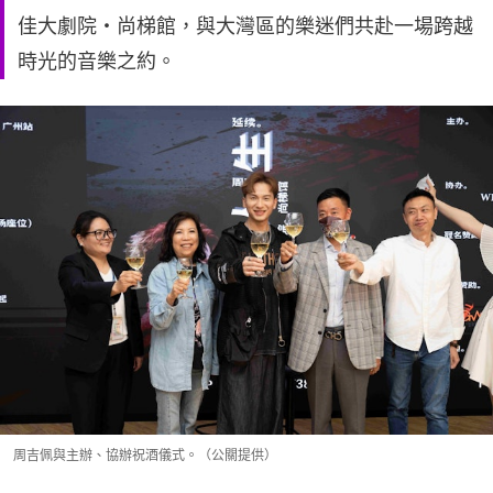
佳大劇院・尚梯館，與大灣區的樂迷們共赴一場跨越
時光的音樂之約。
周吉佩與主辦、協辦祝酒儀式。（公關提供）