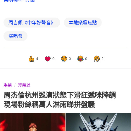
周吉佩《中年好聲音》
本地樂壇焦點
演唱會
4
0
0
0
2
娛樂
眾樂迷
周杰倫杭州巡演狀態下滑狂遞咪降調
現場粉絲稱萬人淋雨睇拼盤騷