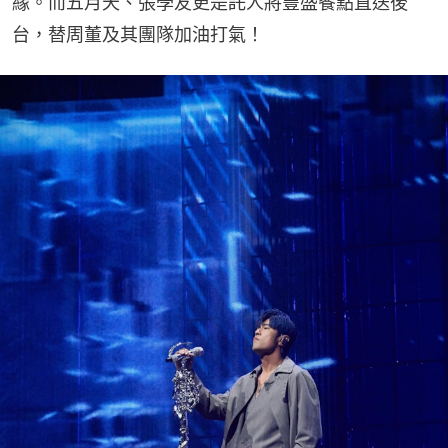
緣。而五月天、張學友更是託人將豐盛餐點直送後
台，替周董及其團隊加油打氣！