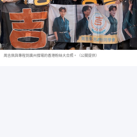
周吉佩與專程到廣州撐場的香港粉絲大合照。（公關提供）