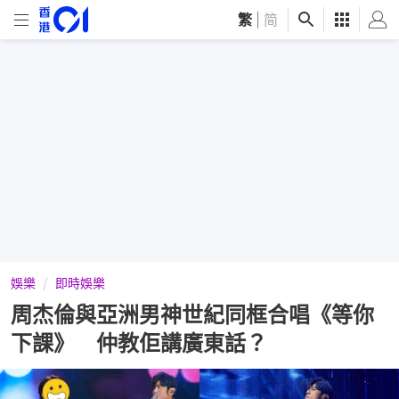
繁
|
简
娛樂
即時娛樂
周杰倫與亞洲男神世紀同框合唱《等你
下課》 仲教佢講廣東話？