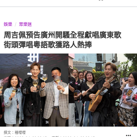
娛樂
眾樂迷
周吉佩預告廣州開騷全程獻唱廣東歌
街頭彈唱粵語歌獲路人熱捧
撰文：
種嚶嚶