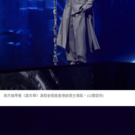
周杰倫帶著《嘉年華》演唱會唱進香港啟德主場館。(公關提供)