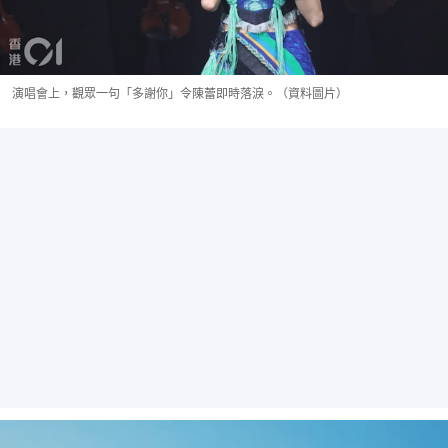
演唱會上，觀眾一句「多謝你」令陳蕾即時落淚。（資料圖片）