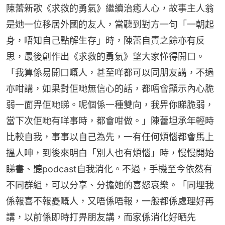
陳蕾新歌《求救的勇氣》繼續治癒人心，故事主人翁
是她一位移居外國的友人，當聽到對方一句「一朝起
身，唔知自己點解生存」時，陳蕾自責之餘亦有反
思，最後創作出《求救的勇氣》望大家懂得開口。
「我算係易開口嘅人，甚至咩都可以同朋友講，不過
亦咁講，如果對佢哋無信心的話，都唔會顯示內心脆
弱一面畀佢哋睇。呢個係一種雙向，我畀你睇脆弱，
當下次佢哋有咩事時，都會咁做。」陳蕾坦承年輕時
比較自我，事事以自己為先，一有任何煩惱都會馬上
搵人呻，到後來明白「別人也有煩惱」時，慢慢開始
睇書、聽podcast自我消化。不過，手機至今依然有
不同群組，可以分享、分擔她的喜怒哀樂。「同埋我
係報喜不報憂嘅人，又唔係唔報，一般都係處理好再
講，以前係即時打畀朋友講，而家係消化好晒先