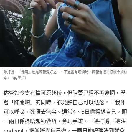
除打機，「織嘢」也是陳蕾愛好之一，不過當有煩惱時，陳蕾會選舉打機令腦放
空。（IG圖片）
儘管如今會有情可原起伏，但陳蕾已經不再迷惘，學
會「睇開啲」的同時，亦允許自己可以低落。「我仲
可以呼吸、死唔去無事。通常4、5日𠱁得返自己，頭
一兩日係提唔起勁做嘢，會玩手遊，一邊打機一邊聽
podcast，搵啲嘢畀自己做，一兩日仲處理唔到就會