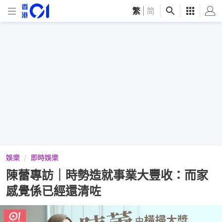
繁
|
简
娛樂
即時娛樂
陳蕾專訪｜時勢造就事業大豐收：而家
感覺係已經還清咗