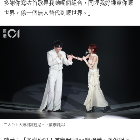
多謝你寫咗首歌畀我哋呢個組合，同埋我好鍾意你嘅
世界，係一個無人替代到嘅世界。」
二人台上大爆相識經過。（葉志明攝）