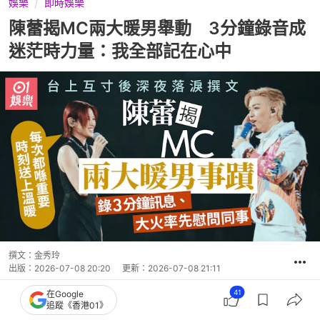
娛樂
即時娛樂
陳蕾揭MC兩大暖男舉動 3分鐘錄音成
迷茫時力量：我全部記在心中
撰文：
金秀玲
出版：
2026-07-08 20:20
更新：
2026-07-08 21:11
41
在Google
追蹤《香港01》