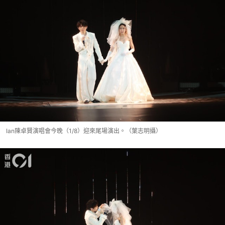
Ian陳卓賢演唱會今晚（1/8）迎來尾場演出。（葉志明攝）