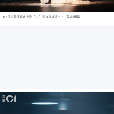
Ian陳卓賢演唱會今晚（1/8）迎來尾場演出。（葉志明攝）