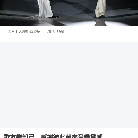
二人台上大爆相識經過。（葉志明攝）
歌友變知己 感謝彼此帶來音樂靈感