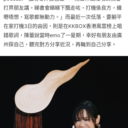
打畀朋友講。睇書會睇睇下飄走咗，打機係良方，織
嘢唔想，寫歌都無動力。」而最近一次低落、要躺平
在家打機3日的由因，則是在KKBOX香港風雲榜上唱
錯歌詞，陳蕾說當時emo了一星期，幸好有朋友由廣
州探自己，聽完對方分享近況，再輪到自己分享。