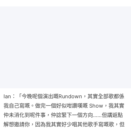
Ian：「今晚呢個演出嘅Rundown，其實全部歌都係
我自己寫嘅。做完一個好似咁讚嘆嘅 Show，我其實
仲未消化到呢件事，仲諗緊下一個方向……但講返點
解想邀請你，因為我其實好少唱其他歌手寫嘅歌，但