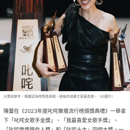
大豐收那年，陳蕾認為時勢造英雄，過後的成績才是最真實。（IG圖片）
陳蕾在《2023年度叱咤樂壇流行榜頒獎典禮》一舉拿
下「叱咤女歌手金獎」、「我最喜愛女歌手獎」、
「叱咤樂壇唱作人獎」和「叱咤十大」四個大獎。一