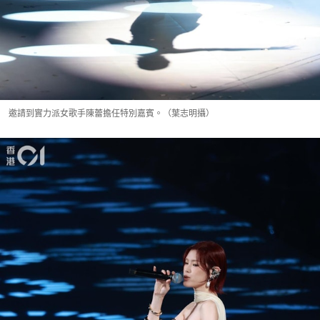
邀請到實力派女歌手陳蕾擔任特別嘉賓。（葉志明攝）