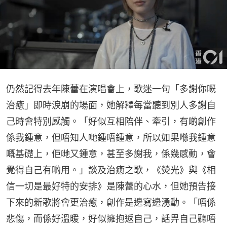
仍然記得去年陳蕾在演唱會上，歌迷一句「多謝你嘅
治癒」即時淚崩的場面，她解釋每當聽到別人多謝自
己時會特別感觸。「好似互相陪伴、牽引，有啲創作
係我鍾意，但唔知人哋鍾唔鍾意，所以如果喺我鍾意
嘅基礎上，佢哋又鍾意，甚至多謝我，係幾感動，會
覺得自己有啲用。」談及治癒之歌，《熒光》與《相
信一切是最好特的安排》是陳蕾的心水，但她預告接
下來的新歌將會更治癒，創作是邊寫邊湧動。「唔係
悲傷，而係好溫暖，好似擁抱返自己，話畀自己聽唔