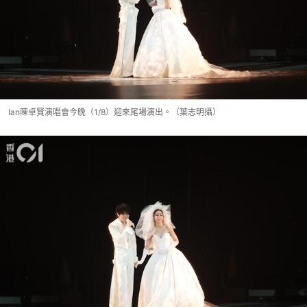
Ian陳卓賢演唱會今晚（1/8）迎來尾場演出。（葉志明攝）