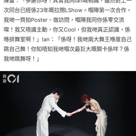
陳蕾：「多謝你呀！其實我同Ian嘅相識，雖然對上一
次同台已經係23年嘅拉闊LShow。嗰陣第一次合作，
我哋一齊拍Poster、做訪問，嗰陣我同你係零交流
㗎！我又唔識主動，你又Cool，但我哋真正認識，係
喺排舞室啊！」Ian：「係呀！我哋兩大舞王喺度自己
跳自己舞！你知唔知我哋嗰次最巨大嘅關卡係咩？係
我哋跳舞呀！」