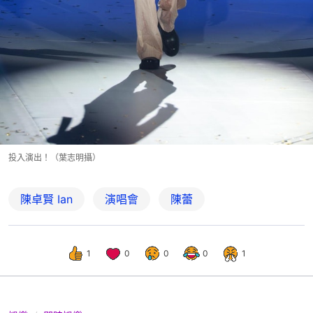
投入演出！（葉志明攝）
陳卓賢 Ian
演唱會
陳蕾
1
0
0
0
1