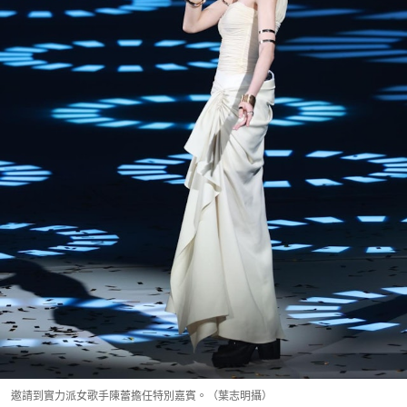
邀請到實力派女歌手陳蕾擔任特別嘉賓。（葉志明攝）