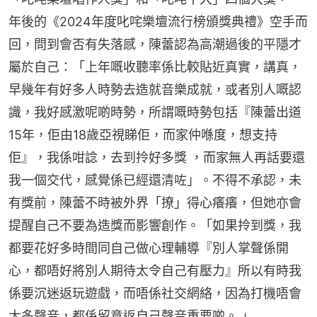
年後的《2024年度叱咤樂壇流行榜頒獎典禮》空手而
回，問到會否有失落感，陳蕾認為高潮過後的平隱才
屬於自己：「上年嘅收聽率係比較貼近真實，講真，
早幾年有好多人時勢去造就音樂成就，或者別人嘅認
識，我好感激呢啲時勢，所謂嘅時勢包括『陳蕾出道
15年，佢由18歲亞視睇佢，而家仲喺度，想支持
佢』，我係咁諗，去到拎好多獎 ，而家無人再話要還
我一個交代，感覺係已經還清咗」。不得不承認，未
有獎前，陳蕾不時被外界「撩」得心癢癢，但她亦會
提醒自己不要為造獎而影響創作。「如果拎到獎，我
都要花好多時間同自己做心理輔導『別人掌聲係開
心，都唔好將別人期待太令自己有壓力』所以有時我
係要沉迷返玩遊戲，而唔係社交網絡，因為打機唔會
太多聲音，都係留意返自己聲音重要啲。 」