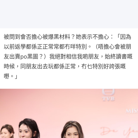
被問到會否擔心被爆黑材料？她表示不擔心：「因為
以前返學都係正正常常都冇咩特別。（唔擔心會被朋
友出賣po黑圖？）我絕對相信我啲朋友，始終讀書嘅
時候，同朋友出去玩都係正常，冇乜特別好誇張嘅
嘢。」