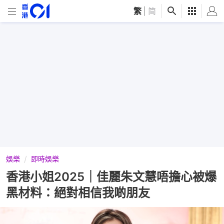
繁
|
简
娛樂
即時娛樂
香港小姐2025｜佳麗朱文慧唔擔心被爆
黑材料：絕對相信我啲朋友