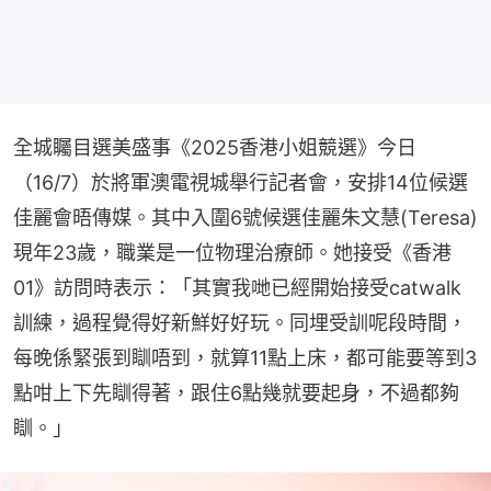
全城矚目選美盛事《2025香港小姐競選》今日
（16/7）於將軍澳電視城舉行記者會，安排14位候選
佳麗會晤傳媒。其中入圍6號候選佳麗朱文慧(Teresa)
現年23歲，職業是一位物理治療師。她接受《香港
01》訪問時表示：「其實我哋已經開始接受catwalk
訓練，過程覺得好新鮮好好玩。同埋受訓呢段時間，
每晚係緊張到瞓唔到，就算11點上床，都可能要等到3
點咁上下先瞓得著，跟住6點幾就要起身，不過都夠
瞓。」