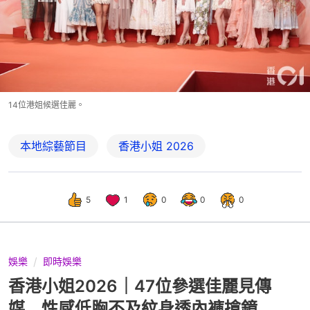
14位港姐候選佳麗。
本地綜藝節目
香港小姐 2026
5
1
0
0
0
娛樂
即時娛樂
香港小姐2026｜47位參選佳麗見傳
媒 性感低胸不及紋身透內褲搶鏡