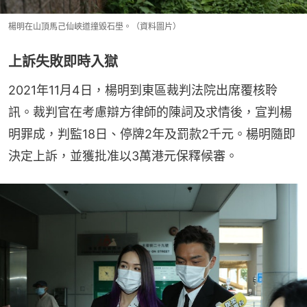
楊明在山頂馬己仙峽道撞毀石壆。（資料圖片）
上訴失敗即時入獄
2021年11月4日，楊明到東區裁判法院出席覆核聆
訊。裁判官在考慮辯方律師的陳詞及求情後，宣判楊
明罪成，判監18日、停牌2年及罰款2千元。楊明隨即
決定上訴，並獲批准以3萬港元保釋候審。