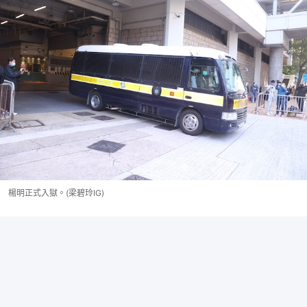
楊明正式入獄。(梁碧玲IG)