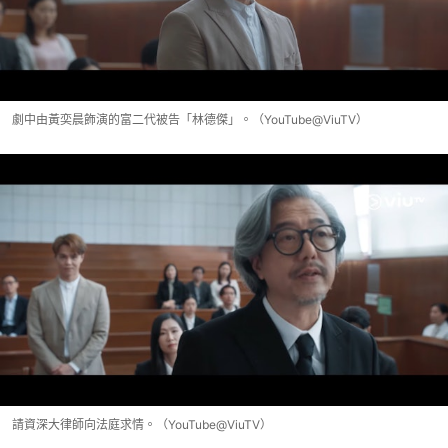
劇中由黃奕晨飾演的富二代被告「林德傑」。（YouTube@ViuTV）
請資深大律師向法庭求情。（YouTube@ViuTV）