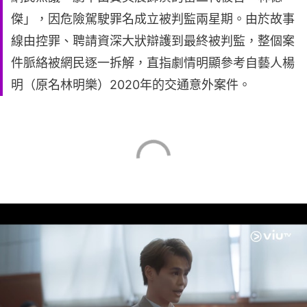
傑」，因危險駕駛罪名成立被判監兩星期。由於故事
線由控罪、聘請資深大狀辯護到最終被判監，整個案
件脈絡被網民逐一拆解，直指劇情明顯參考自藝人楊
明（原名林明樂）2020年的交通意外案件。