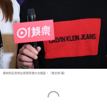
楊明和莊思明出席黎燕珊大女婚宴。（葉志明 攝）