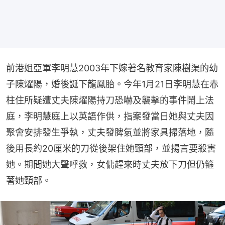
前港姐亞軍李明慧2003年下嫁著名教育家陳樹渠的幼
子陳燿陽，婚後誕下龍鳳胎。今年1月21日李明慧在赤
柱住所疑遭丈夫陳燿陽持刀恐嚇及襲擊的事件鬧上法
庭，李明慧庭上以英語作供，指案發當日她與丈夫因
聚會安排發生爭執，丈夫發脾氣並將家具掃落地，隨
後用長約20厘米的刀從後架住她頸部，並揚言要殺害
她。期間她大聲呼救，女傭趕來時丈夫放下刀但仍箍
著她頸部。