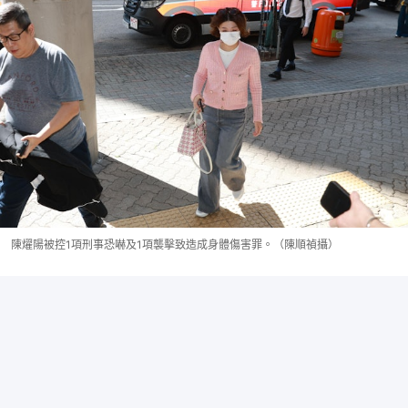
陳燿陽被控1項刑事恐嚇及1項襲擊致造成身體傷害罪。（陳順禎攝）