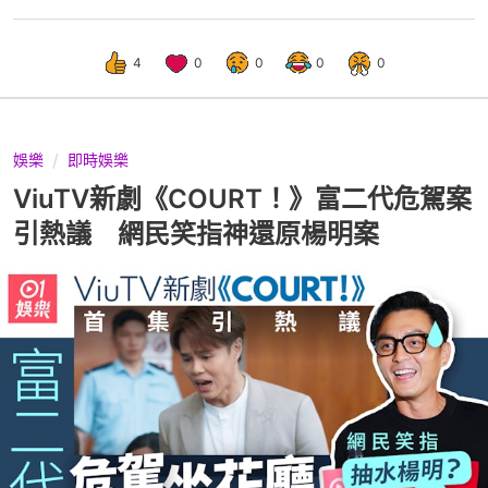
4
0
0
0
0
娛樂
即時娛樂
ViuTV新劇《COURT！》富二代危駕案
引熱議 網民笑指神還原楊明案