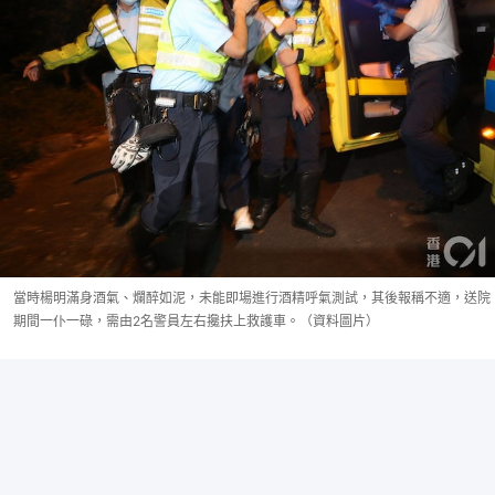
當時楊明滿身酒氣、爛醉如泥，未能即場進行酒精呼氣測試，其後報稱不適，送院
期間一仆一碌，需由2名警員左右攙扶上救護車。（資料圖片）