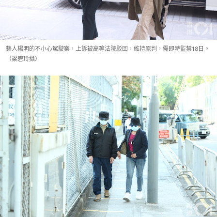
藝人楊明的不小心駕駛案，上訴被高等法院駁回，維持原判，需即時監禁18日。
（梁碧玲攝）