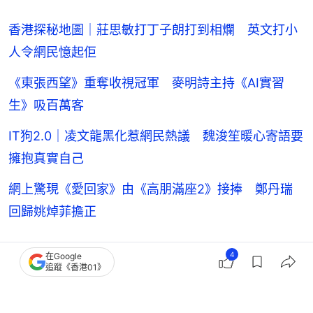
香港探秘地圖｜莊思敏打丁子朗打到相爛 英文打小
人令網民憶起佢
《東張西望》重奪收視冠軍 麥明詩主持《AI實習
生》吸百萬客
IT狗2.0｜凌文龍黑化惹網民熱議 魏浚笙暖心寄語要
擁抱真實自己
網上驚現《愛回家》由《高朋滿座2》接捧 鄭丹瑞
回歸姚焯菲擔正
4
在Google
楊明
ViuTV
本地劇集
追蹤《香港01》