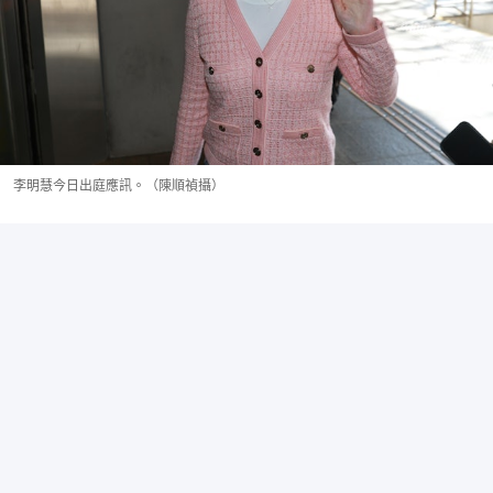
李明慧今日出庭應訊。（陳順禎攝）