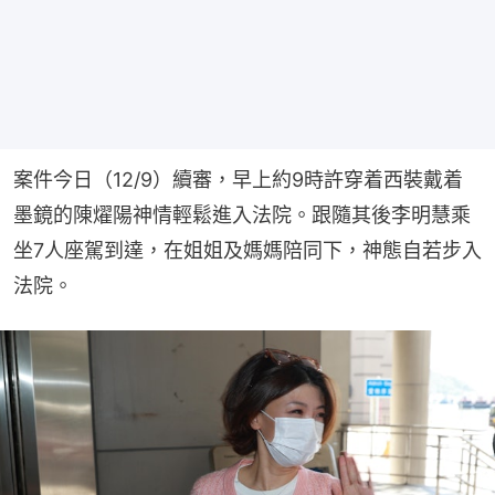
案件今日（12/9）續審，早上約9時許穿着西裝戴着
墨鏡的陳燿陽神情輕鬆進入法院。跟隨其後李明慧乘
坐7人座駕到達，在姐姐及媽媽陪同下，神態自若步入
法院。