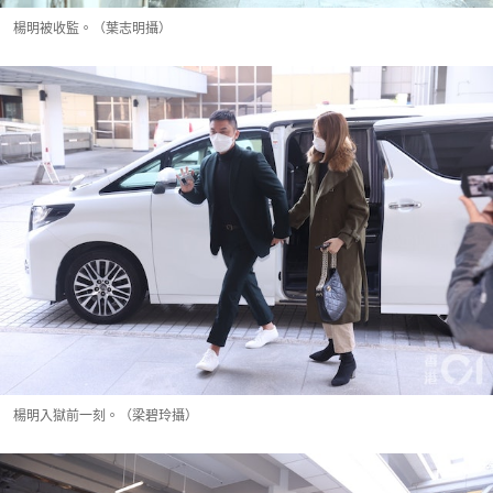
楊明被收監。（葉志明攝）
楊明入獄前一刻。（梁碧玲攝）