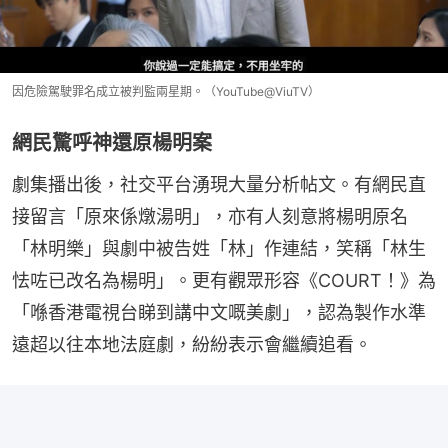
因危險駕駛罪名成立被判監兩星期。（YouTube@ViuTV）
網民驚呼神還原楊明案
劇集播出後，社交平台湧現大量分析帖文。有網民直
接留言「原來係燉湯明」，亦有人刻意將楊明原名
「林明樂」與劇中被告姓「林」作連結，笑稱「林生
怯咗已改名為楊明」。更有觀眾形容《COURT！》為
「喺香港電視台睇到講中文嘅美劇」，認為製作水準
遠超以往本地法庭劇，紛紛表示會繼續追看。