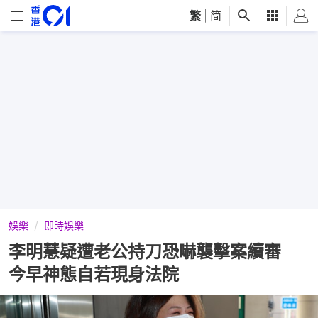
繁
|
简
娛樂
即時娛樂
李明慧疑遭老公持刀恐嚇襲擊案續審
今早神態自若現身法院