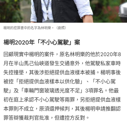
楊明的控罪書中的名字為林明樂。（劇照）
楊明2020年「不小心駕駛」案
回顧現實中楊明的案件，原名林明樂的他於2020年8
月在半山馬己仙峽道發生交通意外，他駕駛私家車時
失控撞壆，其後涉拒絕提供血液樣本被捕。楊明事後
被控「拒絕提供血液樣本以供化驗」、「不小心駕
駛」及「車輛門窗玻璃透光度不足」3項罪名。他最
初在庭上承認不小心駕駛等兩罪，另拒絕提供血液樣
本罪則不成立，原須還押候判，其後楊明申請推翻認
罪答辯獲裁判官批准，但遭控方反對。