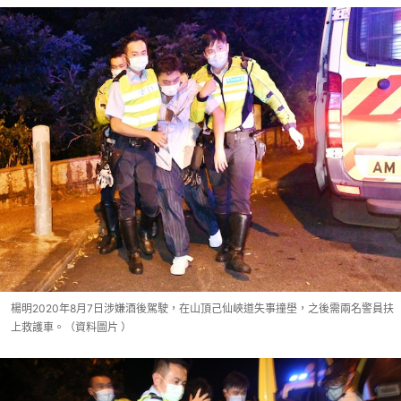
楊明2020年8月7日涉嫌酒後駕駛，在山頂己仙峽道失事撞壆，之後需兩名警員扶
上救護車。（資料圖片 ）