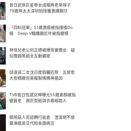
昔日武俠巨星奉女成婚再老來得子
79歲與太太深圳拍拖獲激讚靚仔
「四料冠軍」51歲激瘦被指撞樣Do
姐 Deep V騷纖腿近年被指變樣
林恬兒老公何正德被爆背妻攬女 疑
似攬錫黑超女互動親密
:37
邱淑貞二女沈日度假曬近照 五官愈
大愈標緻完美複製媽媽神基因
TVB昔日性感女神曝光55歲素顏被指
變蒼老 孭巨型紙袋衣着極路人
御用惡人否認轉行返倉 澄清絕不放
棄演戲並交代柏金遜病況