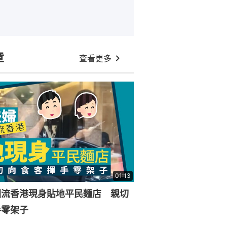
章
查看更多
01:13
回流香港現身貼地平民麵店 親切
手零架子