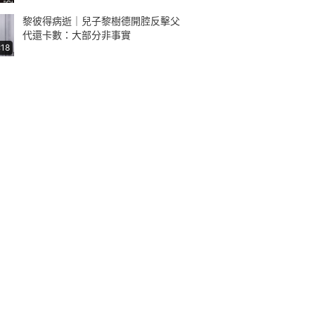
黎彼得病逝｜兒子黎樹德開腔反擊父
代還卡數：大部分非事實
:18