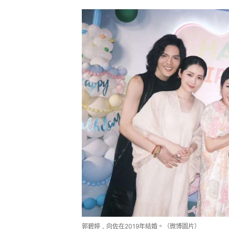
郭碧婷﹑向佐在2019年結婚。（微博圖片）