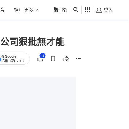
育
經濟
更多
01深圳
繁
觀點
|
简
健康
好食玩飛
登入
女
公司狠批無才能
15
在Google
追蹤《香港01》