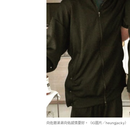
向佐跟弟弟向佑感情要好。（IG圖片／heungjacky）