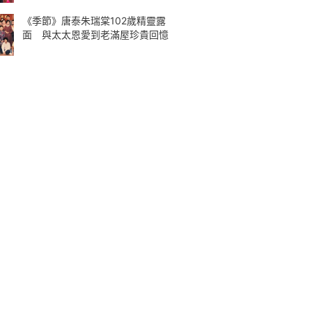
《季節》唐泰朱瑞棠102歲精靈露
面 與太太恩愛到老滿屋珍貴回憶