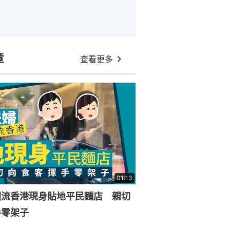
章
查看更多
01:13
回流香港現身貼地平民麵店 親切
手零架子