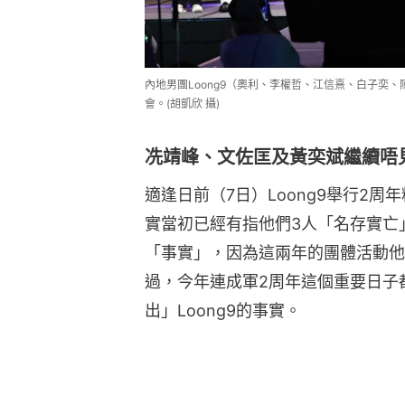
內地男團Loong9（奧利、李權哲、江信熹、白子奕
會。(胡凱欣 攝)
冼靖峰、文佐匡及黃奕斌繼續唔
適逢日前（7日）Loong9舉行2
實當初已經有指他們3人「名存實亡
「事實」，因為這兩年的團體活動他
過，今年連成軍2周年這個重要日子
出」Loong9的事實。