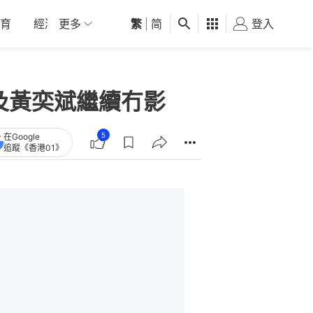
育
經濟
更多
01深圳
繁
觀點
|
简
健康
好食玩飛
登入
女
匡及黃奕斌繼續冇影
5
在Google
追蹤《香港01》