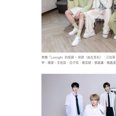
男團「Loong9」的成員。 前排（由左至右）：江
甲、陳梁、文佐匡、白子奕、黃奕斌、張鎬濂、陳鑫昊