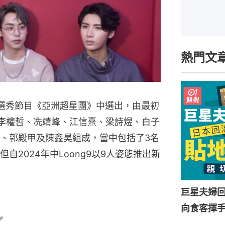
熱門文
B的選秀節目《亞洲超星團》中選出，由最初
、李權哲、冼靖峰、江信熹、梁詩煜、白子
、郭殿甲及陳鑫昊組成，當中包括了3名
2024年中Loong9以9人姿態推出新
巨星夫婦
向食客揮