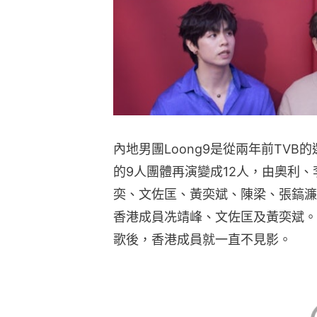
內地男團Loong9是從兩年前TV
的9人團體再演變成12人，由奧利
奕、文佐匡、黃奕斌、陳梁、張鎬濂
香港成員冼靖峰、文佐匡及黃奕斌。但自
歌後，香港成員就一直不見影。