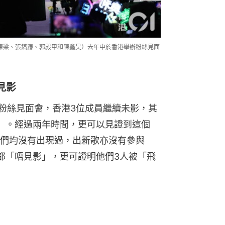
、陳梁、張鎬濂、郭殿甲和陳鑫昊）去年中於香港舉辦粉絲見面
見影
周年粉絲見面會，香港3位成員繼續未影，其
」。經過兩年時間，更可以見證到這個
們均沒有出現過，出新歌亦沒有參與
都「唔見影」，更可證明他們3人被「飛