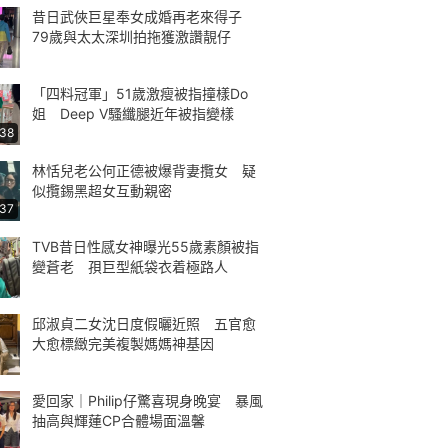
昔日武俠巨星奉女成婚再老來得子
79歲與太太深圳拍拖獲激讚靚仔
「四料冠軍」51歲激瘦被指撞樣Do
姐 Deep V騷纖腿近年被指變樣
:38
林恬兒老公何正德被爆背妻攬女 疑
似攬錫黑超女互動親密
:37
TVB昔日性感女神曝光55歲素顏被指
變蒼老 孭巨型紙袋衣着極路人
邱淑貞二女沈日度假曬近照 五官愈
大愈標緻完美複製媽媽神基因
愛回家｜Philip仔驚喜現身晚宴 暴風
抽高與輝蓮CP合體場面溫馨