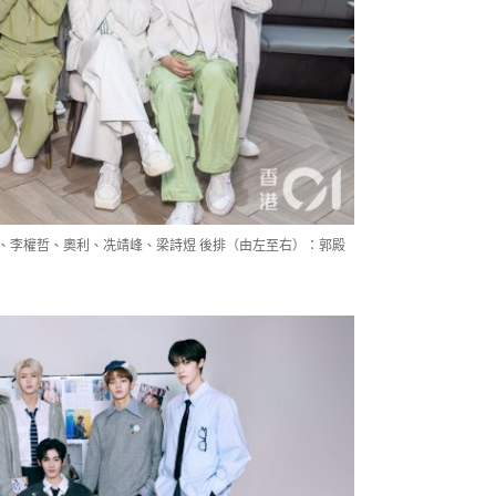
信熹、李權哲、奧利、冼靖峰、梁詩煜 後排（由左至右）：郭殿