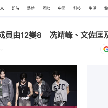
息
即時
熱榜
國際
中國
科技
生活
體
年成員由12變8 冼靖峰、文佐
:00