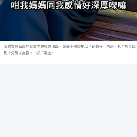
陳志雲與母親的感情向來極為深厚，曾毫不避諱地以「裙腳仔」自居，甚至對此感
到十分引以為傲。（影片截圖）