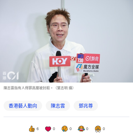
陳志雲指有人得罪高層被封殺。（葉志明 攝）
香港藝人動向
陳志雲
鄧兆尊
6
0
0
0
0