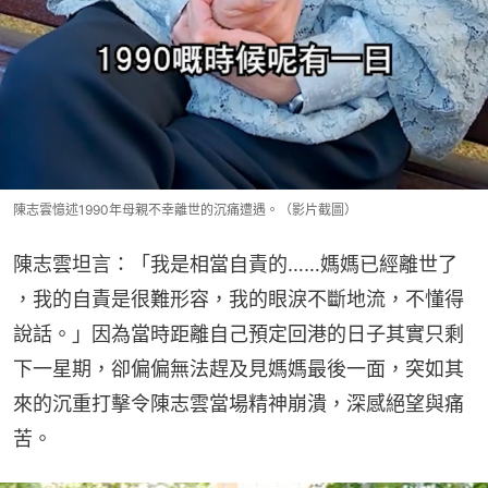
陳志雲憶述1990年母親不幸離世的沉痛遭遇。（影片截圖）
陳志雲坦言：「我是相當自責的……媽媽已經離世了 
，我的自責是很難形容，我的眼淚不斷地流，不懂得
說話。」因為當時距離自己預定回港的日子其實只剩
下一星期，卻偏偏無法趕及見媽媽最後一面，突如其
來的沉重打擊令陳志雲當場精神崩潰，深感絕望與痛
苦。