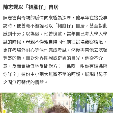
陳志雲以「裙腳仔」自居
陳志雲與母親的感情向來極為深厚，他早年在接受專
訪時，便曾毫不避諱地以「裙腳仔」自居，甚至對此
感到十分引以為傲。他曾憶述，當年自己考大學入學
試的時候，母親不僅親自陪同他前往試場觀察環境，
更在考場外耐心等候他完成考試，然後再帶他去吃頓
豐盛的飯。面對外界圍觀或奇異的目光，他從不介
意，反而會驕傲地反問對方：「係呀！咁你有媽媽陪
你咩？」這份由小到大無微不至的呵護，展現出母子
之間無可替代的情誼。