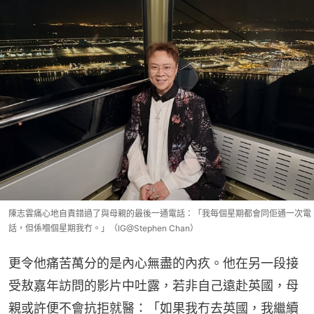
陳志雲痛心地自責錯過了與母親的最後一通電話：「我每個星期都會同佢通一次電
話，但係嗰個星期我冇。」（IG@Stephen Chan）
更令他痛苦萬分的是內心無盡的內疚。他在另一段接
受敖嘉年訪問的影片中吐露，若非自己遠赴英國，母
親或許便不會抗拒就醫：「如果我冇去英國，我繼續