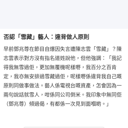
否認「雪藏」藝人：違背做人原則
早前鄧兆尊在節目自爆因失言遭陳志雲「雪藏」？陳
志雲表示對方沒有指名道姓說他，但他強調：「我記
得我無雪過佢，更加無覆機呢樣嘢，我百分之百肯
定，我亦無安排過雪藏過佢，呢樣嘢係違背我自己嘅
原則同做事做法。藝人係電視台嘅資產，怎會因為一
兩句說話就雪人，咁係同公司倒米。我印象中無同佢
（鄧兆尊）傾過偈，有都係一次見到面嗰啲。」