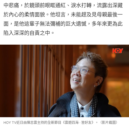
中悲痛，於鏡頭前眼眶通紅、淚水打轉，流露出深藏
於內心的柔情面貌。他坦言，未能趕及見母親最後一
面，是他這輩子無法彌補的巨大遺憾，多年來更為此
陷入深深的自責之中。
HOY TV近日由陳志雲主持的全新節目《雲遊四海 · 皆好友》。（影片截圖）