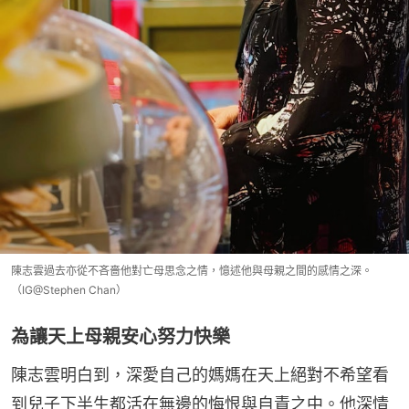
陳志雲過去亦從不吝嗇他對亡母思念之情，憶述他與母親之間的感情之深。
（IG@Stephen Chan）
為讓天上母親安心努力快樂
陳志雲明白到，深愛自己的媽媽在天上絕對不希望看
到兒子下半生都活在無邊的悔恨與自責之中。他深情