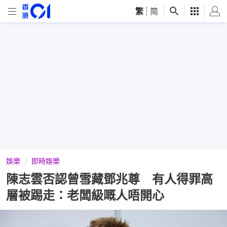
繁
|
简
娛樂
即時娛樂
陳志雲否認曾雪藏鄧兆尊 有人得罪高
層被踢走：老闆級嘅人唔開心