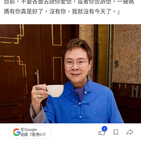
目前，不要吝嗇去說你愛佢，或者你告訴佢，一聲媽
媽有你真是好了，沒有你，我就沒有今天了。」
6
在Google
追蹤《香港01》