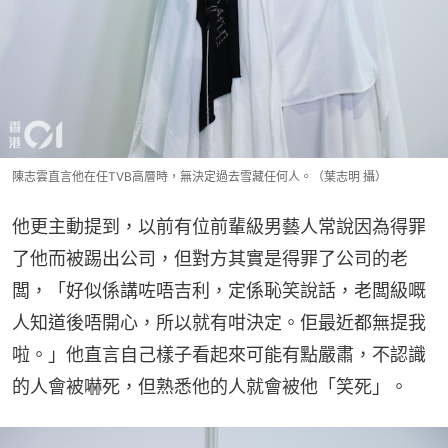
陳志雲直言他在任TVB高層時，無決定過去雪藏任何人。（葉志明 攝）
他更主動提到，以前有位前輩級男藝人常說因為得罪
了他而被踢出公司，但對方其實是得罪了公司的老
闆，「好似係講咗唔吉利，定係恥笑說話，老闆級嘅
人知道後唔開心，所以就有咁決定。佢最近都無提我
啦。」他直言自己樣子看起來可能有點嚴肅，不認識
的人會被嚇死，但熟悉他的人就會被他「笑死」。