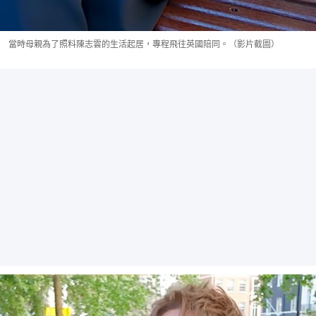
當時母親為了照料陳志雲的生活起居，專程飛往英國陪同。（影片截圖）