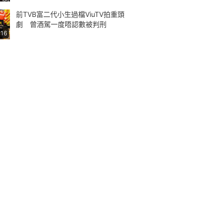
前TVB富二代小生過檔ViuTV拍重頭
劇 曾酒駕一度唔認數被判刑
:16