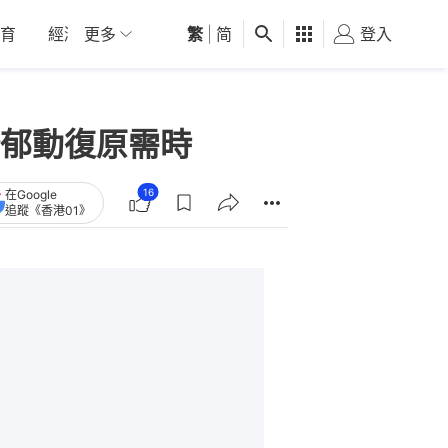
育
經濟
更多
01深圳
繁
觀點
|
简
健康
好食玩飛
登入
女
郁動復原需時
16
在Google
追蹤《香港01》