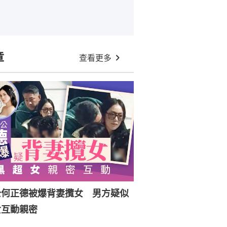
章
查看更多
公何正德被爆背妻攬女 男方疑似
女互動親密