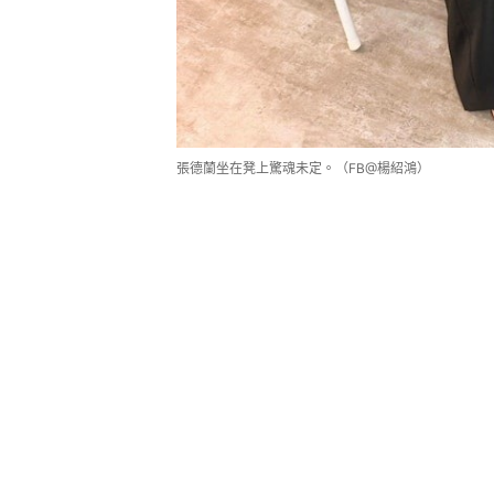
張德蘭坐在凳上驚魂未定。（FB@楊紹鴻）