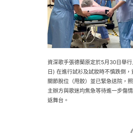
資深歌手張德蘭原定於5月30日舉行入
日) 在進行試衫及試妝時不慎跌倒
關節脫位（甩骹）並已緊急送院，照
主辦方與歌迷均焦急等待進一步傷情
返舞台。