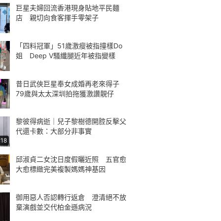
巨星夫婦回流香港現身貼地平民麵
店 親切向食客揮手零架子
「四料冠軍」51歲激瘦被指撞樣Do
姐 Deep V騷纖腿近年被指變樣
昔日武俠巨星奉女成婚再老來得子
79歲與太太深圳拍拖獲激讚靚仔
黎彼得病逝｜兒子黎樹德開腔反擊父
代還卡數：大部分非事實
:18
邱淑貞二女沈日度假曬近照 五官愈
大愈標緻完美複製媽媽神基因
御用惡人否認轉行返倉 澄清絕不放
棄演戲並交代柏金遜病況