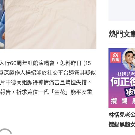
熱門文
行60周年紅館演唱會，怎料昨日 (15
，資深製作人楊紹鴻於社交平台透露其疑似
片中德蘭姐顯得神情痛苦且驚惶失措。
報告，祈求這位一代「金花」能平安重
林恬兒老
攬錫黑超