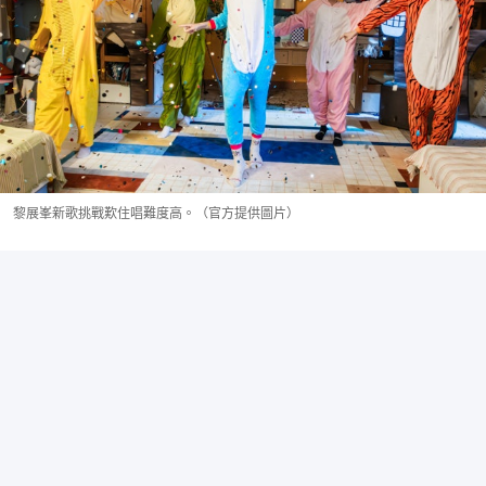
黎展峯新歌挑戰歎住唱難度高。（官方提供圖片）