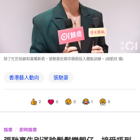
除了忙於拍劇和籌備新歌，張馳豪近期亦積極投入體能訓練。(胡凱欣 攝)
香港藝人動向
張馳豪
2
0
0
1
0
娛樂
即時娛樂