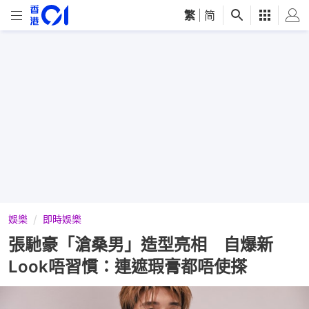
繁
|
简
娛樂
即時娛樂
張馳豪「滄桑男」造型亮相 自爆新
Look唔習慣：連遮瑕膏都唔使搽