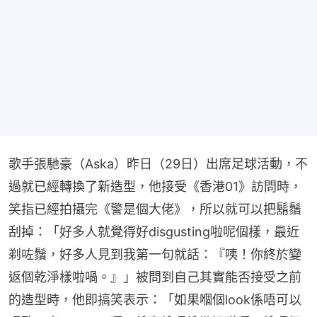
歌手張馳豪（Aska）昨日（29日）出席足球活動，不
過就已經轉換了新造型，他接受《香港01》訪問時，
笑指已經拍攝完《警是個大佬》，所以就可以把鬍鬚
刮掉：「好多人就覺得好disgusting啦呢個樣，最近
剃咗鬚，好多人見到我第一句就話：『咦！你終於變
返個乾淨樣啦喎。』」被問到自己其實能否接受之前
的造型時，他即搞笑表示：「如果嗰個look係唔可以