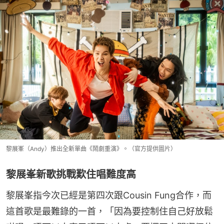
黎展峯（Andy）推出全新單曲《鬧劇重演》。（官方提供圖片）
黎展峯新歌挑戰歎住唱難度高
黎展峯指今次已經是第四次跟Cousin Fung合作，而
這首歌是最難錄的一首，「因為要控制住自己好放鬆