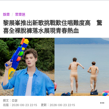
娛樂
眾樂迷
黎展峯推出新歌挑戰歎住唱難度高 驚
喜全裸脫褲落水展現青春熱血
撰文：
亞瑟
出版：
2026-06-23 22:15
更新：
2026-06-23 22:15