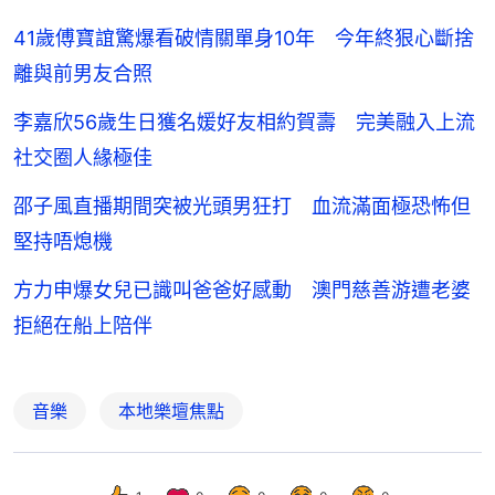
41歲傅寶誼驚爆看破情關單身10年 今年終狠心斷捨
離與前男友合照
李嘉欣56歲生日獲名媛好友相約賀壽 完美融入上流
社交圈人緣極佳
邵子風直播期間突被光頭男狂打 血流滿面極恐怖但
堅持唔熄機
方力申爆女兒已識叫爸爸好感動 澳門慈善游遭老婆
拒絕在船上陪伴
音樂
本地樂壇焦點