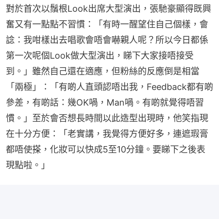
對於首次以鬚根Look出席大型演出，張馳豪顯得既興
奮又有一點點不習慣：「有時一醒望住自己個樣，會
諗：我咁樣出去唱歌會唔會嚇親人呢？所以今日都係
第一次呢個Look做大型演出，睇下大家接唔接受
到。」雖然自己還在適應，但粉絲的反應倒是相當
「兩極」：「有啲人直頭認唔出我，Feedback都有啲
參差，有啲話：幾OK喎，Man喎。有啲就覺得唔習
慣。」至於會否想長時間以此造型出現時，他笑指現
在十分方便：「老實講，我覺得方便好多，連遮瑕膏
都唔使搽，化妝可以快成5至10分鐘。要睇下之後表
現點啦。」