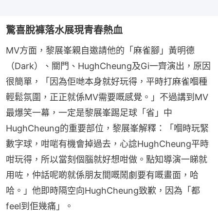
驚喜脫褲落水展現青春熱血
MV方面，黎展峯親自邀請他的「麻雀腳」黃明德
（Dark）、關門、HughCheung及Gi一齊演出，原因
很簡單，「因為佢哋本身就好玩得，平時打麻雀嗰種
輕鬆氛圍，正正就係MV需要嘅感覺。」不過講到MV
最爆笑一幕，一定是黎展峯踢足球「省」中
HughCheung的重要部位，黎展峯解釋：「嗰時玩緊
數字球，咁啱有機會掉過去，心諗HughCheung平時
咁玩得，所以當刻個腦就好想咁做。點知導演一睇就
用咗，仲話呢啲就係朋友間嘅鬧劇要有嘅畫面，哈
哈。」他即時隔空向HughCheung致歉，因為「都
feel到佢幾痛」。