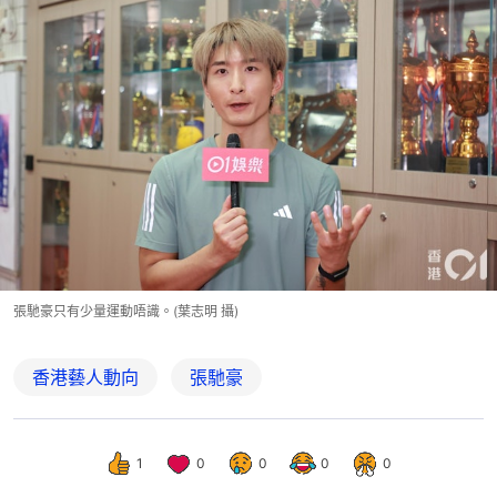
張馳豪只有少量運動唔識。(葉志明 攝)
香港藝人動向
張馳豪
1
0
0
0
0