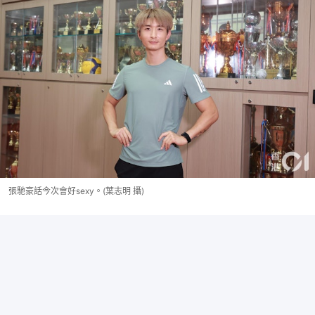
張馳豪話今次會好sexy。(葉志明 攝)