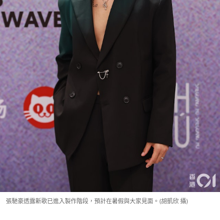
張馳豪透露新歌已進入製作階段，預計在暑假與大家見面。(胡凱欣 攝)