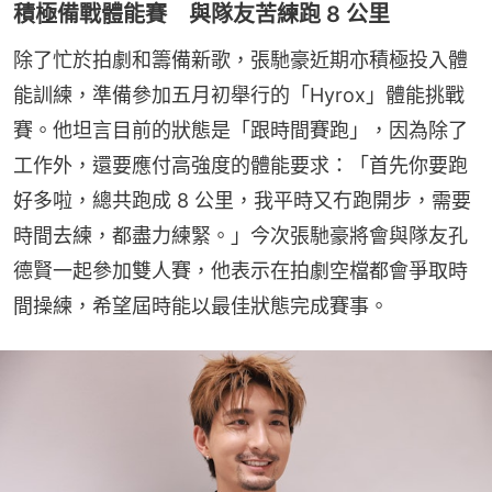
積極備戰體能賽 與隊友苦練跑 8 公里
除了忙於拍劇和籌備新歌，張馳豪近期亦積極投入體
能訓練，準備參加五月初舉行的「Hyrox」體能挑戰
賽。他坦言目前的狀態是「跟時間賽跑」，因為除了
工作外，還要應付高強度的體能要求：「首先你要跑
好多啦，總共跑成 8 公里，我平時又冇跑開步，需要
時間去練，都盡力練緊。」今次張馳豪將會與隊友孔
德賢一起參加雙人賽，他表示在拍劇空檔都會爭取時
間操練，希望屆時能以最佳狀態完成賽事。