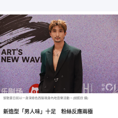
張馳豪日前以一身深綠色西裝現身內地音樂活動。(胡凱欣 攝)
新造型「男人味」十足 粉絲反應兩極