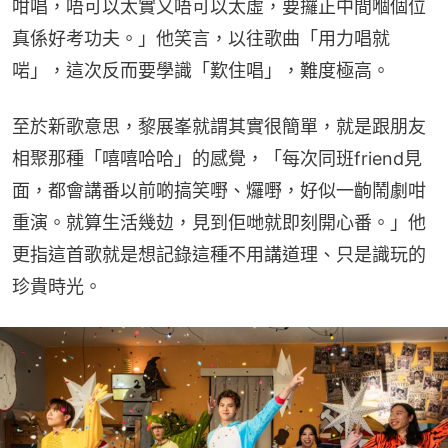
咁唱，唔可以太實又唔可以太虛，要攞正中間嗰個位
真係好考功夫。」他笑言，以往歌曲「用力唱就
啱」，這次反而要學識「歎住唱」，難度極高。
至於新歌意思，黎展峯就謂其實很簡單，就是跟朋友
相聚那種「嘻嘻哈哈」的感覺，「每次同班friend見
面，都會講番以前啲搞笑嘢、𤓓嘢，好似一齣鬧劇咁
重演。就算生活幾攰，見到佢哋就即刻開心番。」他
更指這首歌就是想記錄這種不用講道理、只是識玩的
珍貴時光。