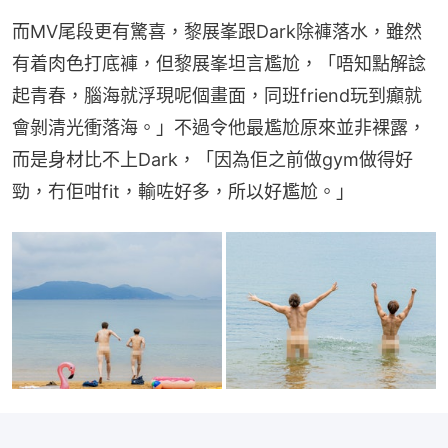
而MV尾段更有驚喜，黎展峯跟Dark除褲落水，雖然
有着肉色打底褲，但黎展峯坦言尷尬，「唔知點解諗
起青春，腦海就浮現呢個畫面，同班friend玩到癲就
會剝清光衝落海。」不過令他最尷尬原來並非裸露，
而是身材比不上Dark，「因為佢之前做gym做得好
勁，冇佢咁fit，輸咗好多，所以好尷尬。」