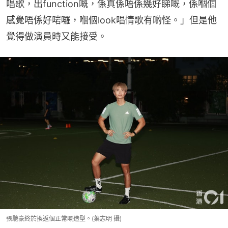
唱歌，出function嘅，係真係唔係幾好睇嘅，係嗰個
感覺唔係好啱囉，嗰個look唱情歌有啲怪。」但是他
覺得做演員時又能接受。
張馳豪終於換返個正常嘅造型。(葉志明 攝)