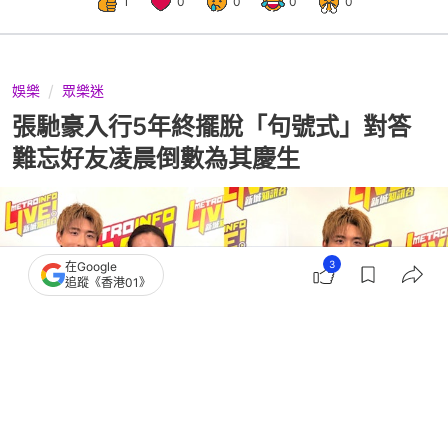
1
0
0
0
0
娛樂
眾樂迷
張馳豪入行5年終擺脫「句號式」對答
難忘好友凌晨倒數為其慶生
3
在Google
追蹤《香港01》
撰文：
種嚶嚶