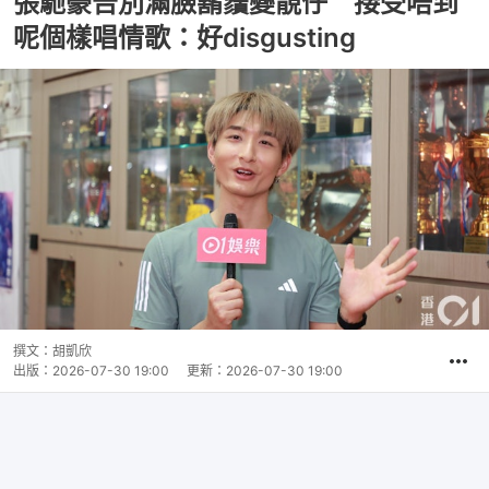
張馳豪告別滿臉鬍鬚變靚仔 接受唔到
呢個樣唱情歌：好disgusting
撰文：
胡凱欣
出版：
2026-07-30 19:00
更新：
2026-07-30 19:00