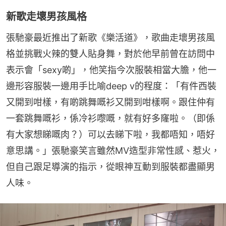
新歌走壞男孩風格
張馳豪最近推出了新歌《樂活道》，歌曲走壞男孩風
格並挑戰火辣的雙人貼身舞，對於他早前曾在訪問中
表示會「sexy啲」，他笑指今次服裝相當大膽，他一
邊形容服裝一邊用手比喻deep v的程度：「有件西裝
又開到咁樣，有啲跳舞嘅衫又開到咁樣啊。跟住仲有
一套跳舞嘅衫，係冷衫嚟嘅，就有好多窿啦。（即係
有大家想睇嘅肉？）可以去睇下啦，我都唔知，唔好
意思講。」張馳豪笑言雖然MV造型非常性感、惹火，
但自己跟足導演的指示，從眼神互動到服裝都盡顯男
人味。