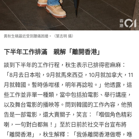
黃秋生稱最近受到腰痛困擾。（葉志明 攝）
下半年工作排滿 親解「離開香港」
談到下半年的工作行程，秋生表示已排得密麻麻：
「8月去日本啦，9月就馬來西亞，10月就加拿大，11
月就韓國。暫時係咁樣，明年再諗啦。」他透露，這
些工作並非單一種類，當中包括拍電影、舉行講座，
以及舞台電影的播映等。問到韓國的工作內容，他預
告是一部電影，還大賣關子，笑言：「嗰個角色精彩
喇，一句對白都無！」至於日前於社交平台宣布將
「離開香港」，秋生解釋：「我係離開香港做嘢，喺