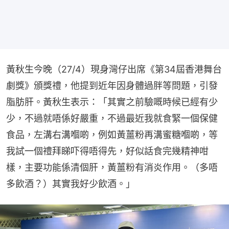
黃秋生今晚（27/4）現身灣仔出席《第34屆香港舞台
劇獎》頒獎禮，他提到近年因身體過胖等問題，引發
脂肪肝。黃秋生表示：「其實之前驗嘅時候已經有少
少，不過就唔係好嚴重，不過最近我就食緊一個保健
食品，左溝右溝嗰啲，例如黃薑粉再溝蜜糖嗰啲，等
我試一個禮拜睇吓得唔得先，好似話食完幾精神咁
樣，主要功能係清個肝，黃薑粉有消炎作用。（多唔
多飲酒？）其實我好少飲酒。」