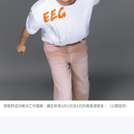
張敬軒成功解決工作撞期，鐵定參與5月3日及4日的兩場演唱會。（公關提供）