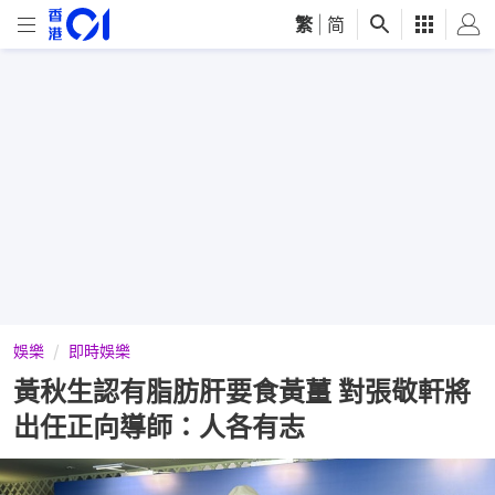
繁
|
简
娛樂
即時娛樂
黃秋生認有脂肪肝要食黃薑 對張敬軒將
出任正向導師：人各有志