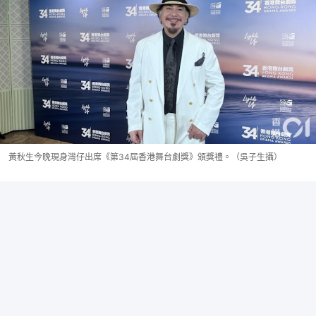
黃秋生今晚現身灣仔出席《第34屆香港舞台劇獎》頒獎禮。（吳子生攝）