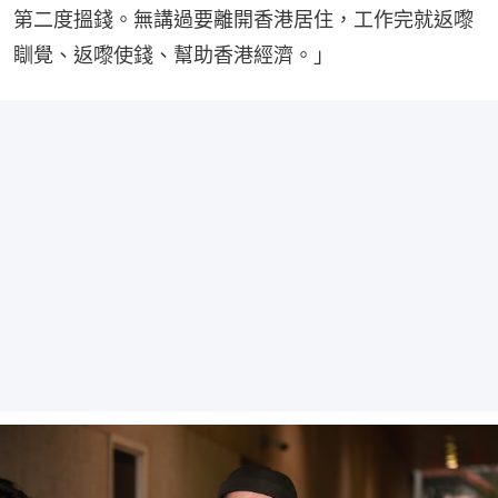
第二度搵錢。無講過要離開香港居住，工作完就返嚟
瞓覺、返嚟使錢、幫助香港經濟。」