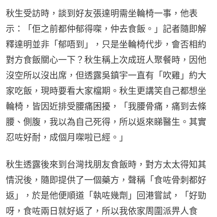
秋生受訪時，談到好友張達明需坐輪椅一事，他表
示：「佢之前都仲郁得㗎，仲去食飯。」記者隨即解
釋達明並非「郁唔到」，只是坐輪椅代步，會否相約
對方食飯關心一下？秋生稱上次成班人聚餐時，因他
沒空所以沒出席，但透露吳鎮宇一直有「吹雞」約大
家吃飯，現時要看大家檔期。秋生更講笑自己都想坐
輪椅，皆因近排受腰痛困擾，「我腰骨痛，痛到去條
腰、側腹，我以為自己死得，所以返來睇醫生。其實
忍咗好耐，成個月㗎啦已經。」
秋生透露後來到台灣找朋友食飯時，對方太太得知其
情況後，隨即提供了一個藥方，聲稱「食咗骨刺都好
返」，於是他便順道「執咗幾劑」回港嘗試，「好勁
呀，食咗兩日就好返了，所以我依家周圍派畀人食