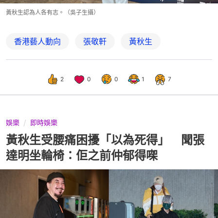
黃秋生認為人各有志。（吳子生攝）
香港藝人動向
張敬軒
黃秋生
2
0
0
1
7
娛樂
即時娛樂
黃秋生受腰痛困擾「以為死得」 聞張
達明坐輪椅：佢之前仲郁得㗎