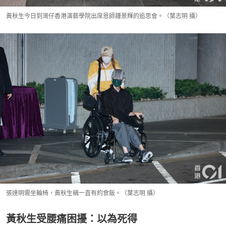
黃秋生今日到灣仔香港演藝學院出席恩師鍾景輝的追思會。（葉志明 攝）
張達明需坐輪椅，黃秋生稱一直有約食飯。（葉志明 攝）
黃秋生受腰痛困擾：以為死得