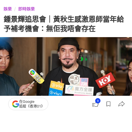
娛樂
即時娛樂
鍾景輝追思會｜黃秋生感激恩師當年給
予補考機會：無佢我唔會存在
9
在Google
追蹤《香港01》
撰文：
陳釗
出版：
2026-07-15 20:05
更新：
2026-07-15 20:05