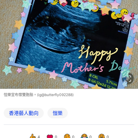
愷樂宣布懷雙胞胎。(ig@butterfly092288)
香港藝人動向
愷樂
4
0
0
0
0