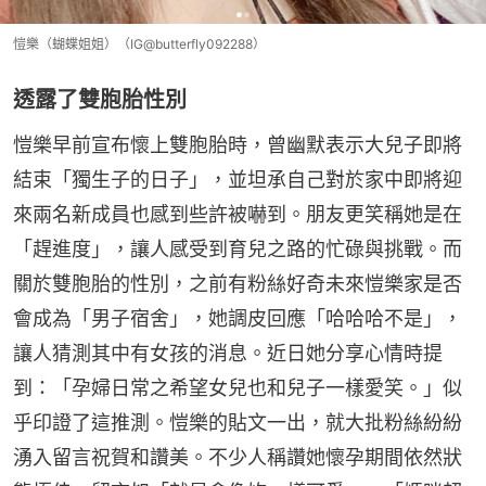
愷樂（蝴蝶姐姐）（IG@butterfly092288）
透露了雙胞胎性別
愷樂早前宣布懷上雙胞胎時，曾幽默表示大兒子即將
結束「獨生子的日子」，並坦承自己對於家中即將迎
來兩名新成員也感到些許被嚇到。朋友更笑稱她是在
「趕進度」，讓人感受到育兒之路的忙碌與挑戰。而
關於雙胞胎的性別，之前有粉絲好奇未來愷樂家是否
會成為「男子宿舍」，她調皮回應「哈哈哈不是」，
讓人猜測其中有女孩的消息。近日她分享心情時提
到：「孕婦日常之希望女兒也和兒子一樣愛笑。」似
乎印證了這推測。愷樂的貼文一出，就大批粉絲紛紛
湧入留言祝賀和讚美。不少人稱讚她懷孕期間依然狀