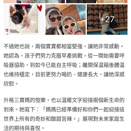
+
27
不過她也說，兩個寶寶都相當堅強，讓她非常感動。
她認為，孩子們努力克服早產挑戰，從一開始需要呼
吸器協助，到如今已能自主呼吸；離開保温箱後體温
也維持穩定，目前更努力喝奶、健康長大，讓她深感
欣慰。
升格三寶媽的愷樂，也以温暖文字迎接兩個新生命的
到來。她寫下：「媽媽已經準備好和你們一起迎接這
世界上所有的奇妙和酸甜苦辣。」展現對未來家庭生
活的期待與喜悦。