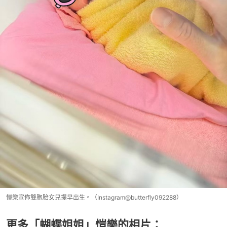
愷樂宣佈雙胞胎女兒提早出生。（Instagram@butterfly092288）
更多「蝴蝶姐姐」愷樂的相片：