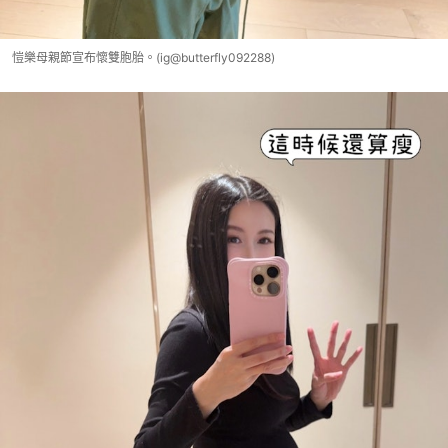
愷樂母親節宣布懷雙胞胎。(ig@butterfly092288)