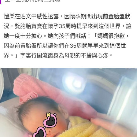
愷樂在貼文中感性透露，因懷孕期間出現前置胎盤狀
況，雙胞胎寶寶在懷孕35周時提早來到這個世界，讓
她一度十分擔心。她向孩子們喊話：「媽媽很抱歉，
因為前置胎盤所以讓你們在35周就早早來到這個世
界。」字裏行間流露身為母親的不捨與心疼。