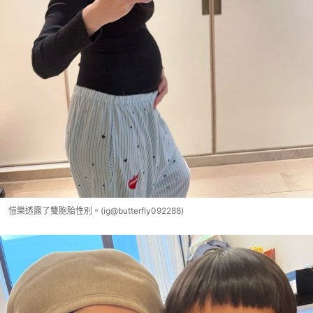
愷樂透露了雙胞胎性別。(ig@butterfly092288)