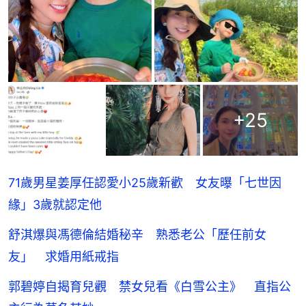
+
25
71歲男星姜厚任認愛小25歲新歡 女友曝「七世因
緣」3歲就認定他
舒淇爆與馮德倫結婚秘辛 熟悉老公「歷任前女
友」 求婚用紙戒指
郭碧婷自揭育兒觀 禁女兒看《白雪公主》 直指公