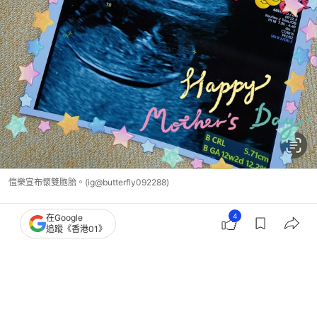
愷樂宣布懷雙胞胎。(ig@butterfly092288)
4
在Google
台灣藝人動向
愷樂
追蹤《香港01》
6
0
0
1
0