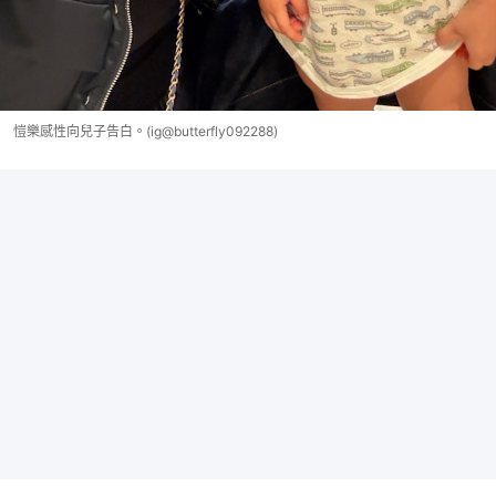
愷樂感性向兒子告白。(ig@butterfly092288)