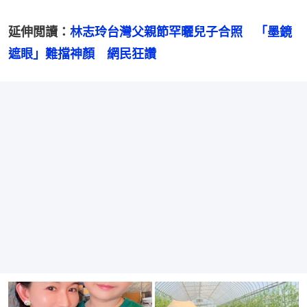
延伸閲讀：
林志玲台灣父親節罕曬兒子合照　「墨鏡
遮眼」難擋神顏　網民狂讚