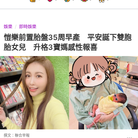
娛樂
即時娛樂
愷樂前置胎盤35周早產 平安誕下雙胞
胎女兒 升格3寶媽感性報喜
撰文：
聯合早報