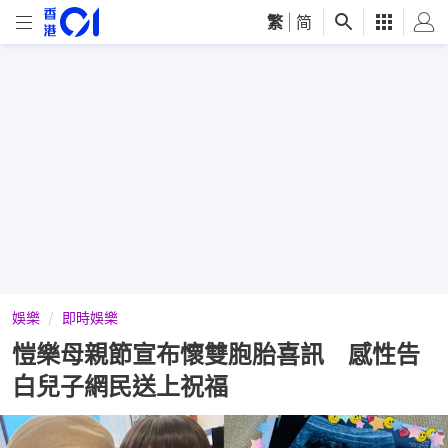
繁
|
简
娛樂
即時娛樂
愷樂母親節宣布懷雙胞胎喜訊 感性告
白兒子網民送上祝福