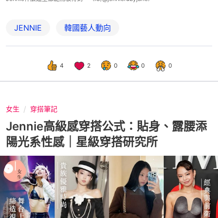
JENNIE
韓國藝人動向
4
2
0
0
0
女生
穿搭筆記
Jennie高級感穿搭公式：貼身、露腰添
陽光系性感｜星級穿搭研究所