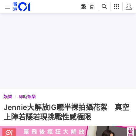
繁
|
简
娛樂
即時娛樂
Jennie大解放IG曬半裸拍攝花絮 真空
上陣若隱若現挑戰性感極限