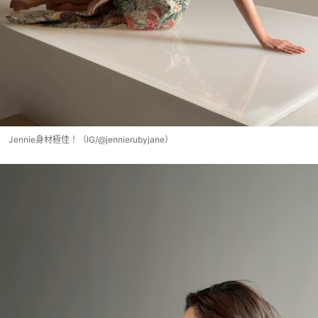
Jennie身材極佳！（IG/@jennierubyjane）