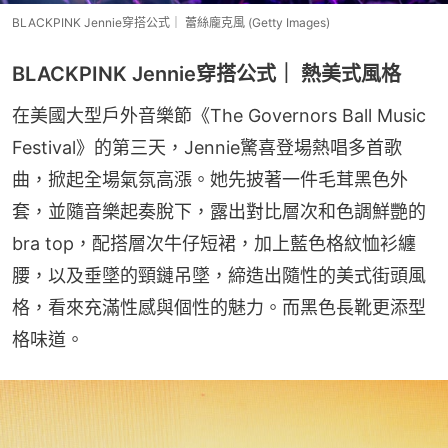
BLACKPINK Jennie穿搭公式｜ 蕾絲龐克風 (Getty Images)
BLACKPINK Jennie穿搭公式｜ 熱美式風格
在美國大型戶外音樂節《The Governors Ball Music 
Festival》的第三天，Jennie驚喜登場熱唱多首歌
曲，掀起全場氣氛高漲。她先披著一件毛茸黑色外
套，並隨音樂起奏脫下，露出對比層次和色調鮮艷的
bra top，配搭層次牛仔短裙，加上藍色格紋恤衫纏
腰，以及垂墜的頸鏈吊墜，締造出隨性的美式街頭風
格，看來充滿性感與個性的魅力。而黑色長靴更添型
格味道。