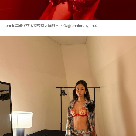
Jennie單飛後衣著愈來愈大解放。（IG/@jennierubyjane）