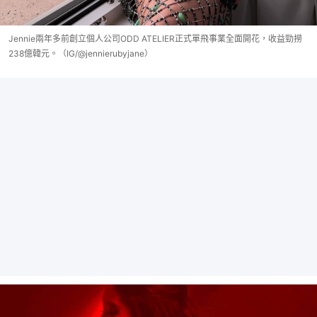
Jennie兩年多前創立個人公司ODD ATELIER正式單飛事業全面開花，收益勁撈
238億韓元。（IG/@jennierubyjane）