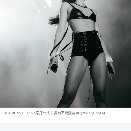
BLACKPINK Jennie穿搭公式｜ 舞台不斷變裝 (IG@lollapalooza)