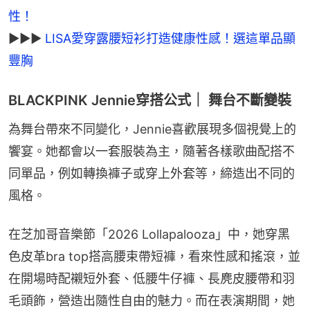
►►► 
LISA愛穿露腰短衫打造健康性感！選這單品顯
豐胸
BLACKPINK Jennie穿搭公式｜ 舞台不斷變裝
為舞台帶來不同變化，Jennie喜歡展現多個視覺上的
饗宴。她都會以一套服裝為主，隨著各樣歌曲配搭不
同單品，例如轉換褲子或穿上外套等，締造出不同的
風格。
在芝加哥音樂節「2026 Lollapalooza」中，她穿黑
色皮革bra top搭高腰束帶短褲，看來性感和搖滾，並
在開場時配襯短外套、低腰牛仔褲、長麂皮腰帶和羽
毛頭飾，營造出隨性自由的魅力。而在表演期間，她