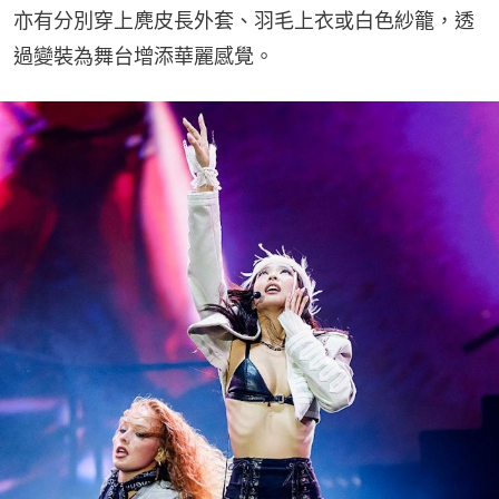
亦有分別穿上麂皮長外套、羽毛上衣或白色紗籠，透
過變裝為舞台增添華麗感覺。