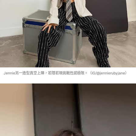
Jennie另一造型真空上陣，若隱若現挑戰性感極限。（IG/@jennierubyjane）