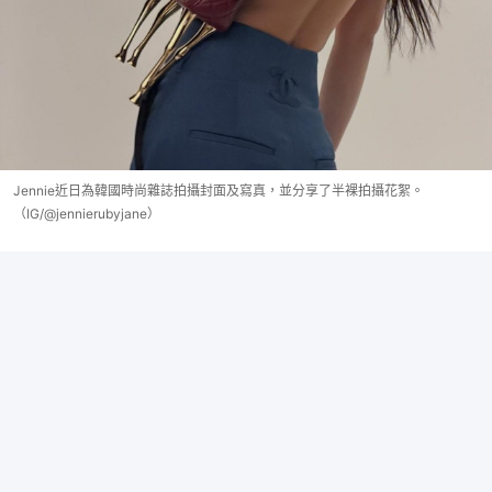
Jennie近日為韓國時尚雜誌拍攝封面及寫真，並分享了半裸拍攝花絮。
（IG/@jennierubyjane）