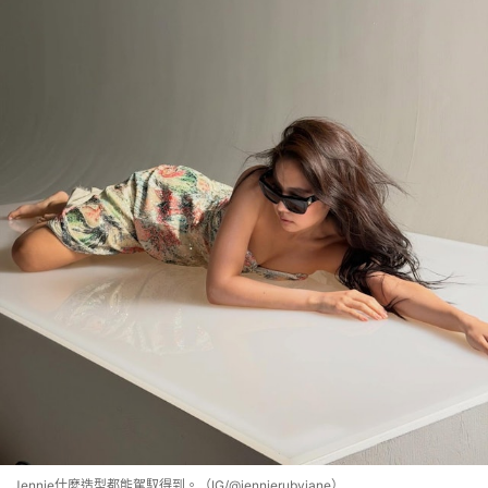
Jennie什麼造型都能駕馭得到。（IG/@jennierubyjane）