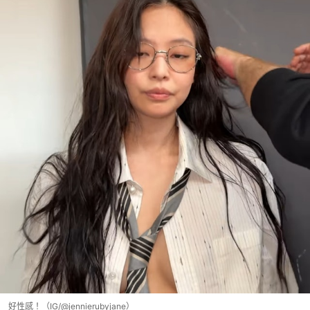
好性感！（IG/@jennierubyjane）