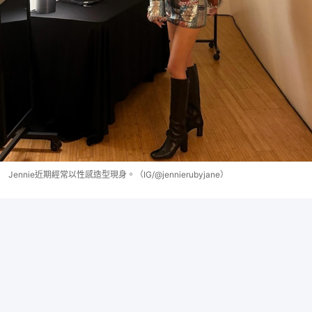
Jennie近期經常以性感造型現身。（IG/@jennierubyjane）