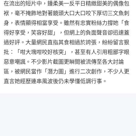
在流出的短片中，鍾柔美一反平日精緻甜美的偶像包
袱，毫不掩飾地對著鏡頭大口大口咬下厚切三文魚刺
身，表情顯得相當享受。雖然有忠實粉絲力撐她「食
得好享受，笑容好甜」，但網上的負面聲音卻迅速蓋
過好評。大量網民直指其食相過於誇張，紛紛留言狠
批：「咁大塊咁咬好核突」，甚至有人引用粗鄙字眼
惡意嘲諷。不少影片截圖更瞬間被流傳至各大討論
區，被網民當作「潛力圖」進行二次創作，不少人更
直言她經歷連串風波後仍未學懂低調行事。