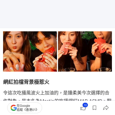
網紅拍檔背景極惹火
令這次吃播風波火上加油的，是鍾柔美今次選擇的合
作對象，是本名為Martin的吃播網紅MAR ASMR。翻
10
在Google
查資料，該名網紅的私生活底牌相當惹火。約四年
追蹤《香港01》