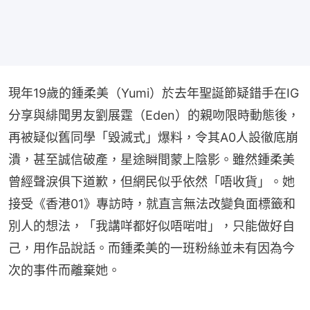
現年19歲的鍾柔美（Yumi）於去年聖誕節疑錯手在IG
分享與緋聞男友劉展霆（Eden）的親吻限時動態後，
再被疑似舊同學「毀滅式」爆料，令其A0人設徹底崩
潰，甚至誠信破產，星途瞬間蒙上陰影。雖然鍾柔美
曾經聲淚俱下道歉，但網民似乎依然「唔收貨」。她
接受《香港01》專訪時，就直言無法改變負面標籤和
別人的想法，「我講咩都好似唔啱咁」，只能做好自
己，用作品說話。而鍾柔美的一班粉絲並未有因為今
次的事件而離棄她。