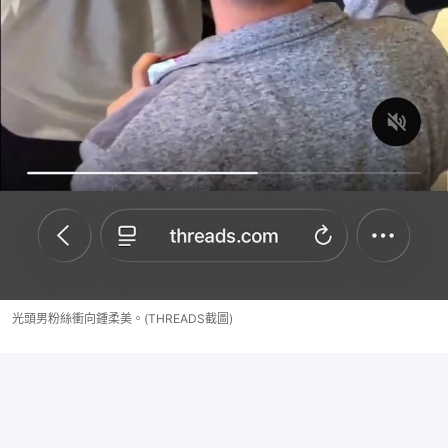
光頭男粉絲衝向鍾柔美。(THREADS截圖)