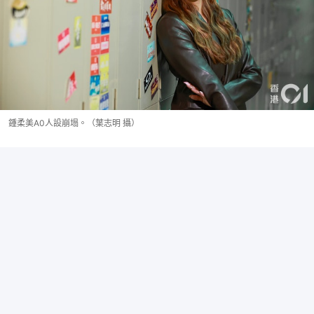
鍾柔美A0人設崩塌。（葉志明 攝）