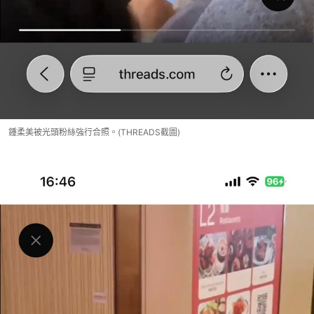
鍾柔美被光頭粉絲強行合照。(THREADS截圖)