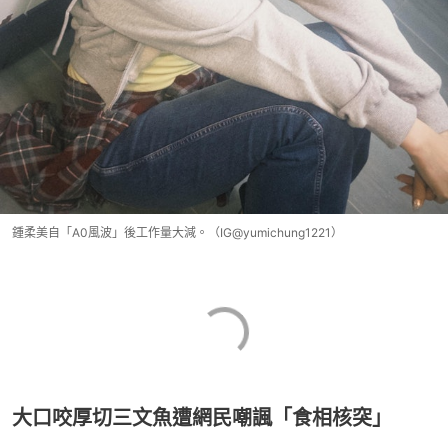
鍾柔美自「A0風波」後工作量大減。（IG@yumichung1221）
大口咬厚切三文魚遭網民嘲諷「食相核突」