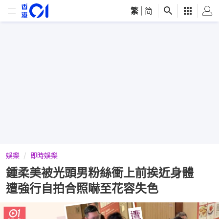
繁
|
简
娛樂
即時娛樂
鍾柔美被光頭男粉絲衝上前挨近身體
遭強行自拍合照嚇至花容失色