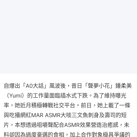
自爆出「A0大話」風波後，昔日「聲夢小花」鍾柔美
（Yumi）的工作量面臨插水式下跌。為了維持曝光
率，她近月積極轉戰社交平台。前日，她上載了一條
與吃播網紅MAR ASMR大啖三文魚刺身及壽司的短
片，本想透過咀嚼聲配合ASMR效果營造治癒感，未
料卻因為過度豪邁的食相，加上合作對象極具爭議的