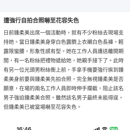
遭強行自拍合照嚇至花容失色
日前鍾柔美出席一個活動時，就有不少粉絲去現場支
持她。當日鍾柔美身穿白色露臍上衣襯白色長褲，輕
露限蠻腰，形象性感有型。她在工作人員護送離開期
間，有一名粉絲把禮物遞給她，她親手接下了。此時
有另一位光頭男粉絲衝上前，手拿手機要強行挨到鍾
柔美身前要與鍾柔美先拍合照，完全無視鍾柔美是否
願意，在場的兩名工作人員即時伸手攔截，阻止該名
男子強迫鍾柔美合照。雖然該名男子最終未能得逞，
但鍾柔美已被當場嚇至花容失色。