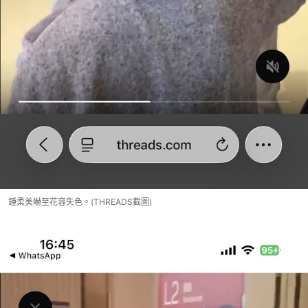
鍾柔美嚇至花容失色。(THREADS截圖)