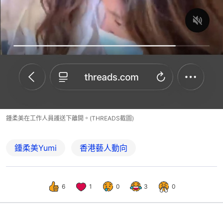
鍾柔美在工作人員護送下離開。(THREADS截圖)
鍾柔美Yumi
香港藝人動向
6
1
0
3
0