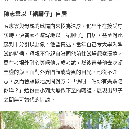
陳志雲以「裙腳仔」自居
陳志雲與母親的感情向來極為深厚，他早年在接受專
訪時，便曾毫不避諱地以「裙腳仔」自居，甚至對此
感到十分引以為傲。他曾憶述，當年自己考大學入學
試的時候，母親不僅親自陪同他前往試場觀察環境，
更在考場外耐心等候他完成考試，然後再帶他去吃頓
豐盛的飯。面對外界圍觀或奇異的目光，他從不介
意，反而會驕傲地反問對方：「係呀！咁你有媽媽陪
你咩？」這份由小到大無微不至的呵護，展現出母子
之間無可替代的情誼。