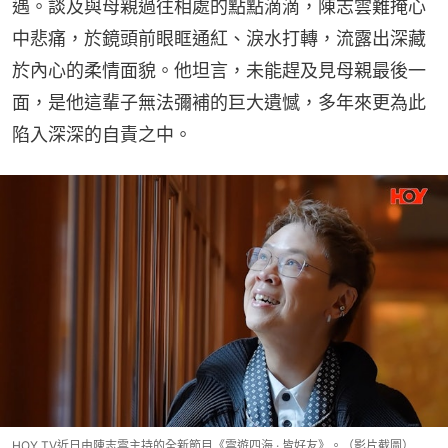
遇。談及與母親過往相處的點點滴滴，陳志雲難掩心
中悲痛，於鏡頭前眼眶通紅、淚水打轉，流露出深藏
於內心的柔情面貌。他坦言，未能趕及見母親最後一
面，是他這輩子無法彌補的巨大遺憾，多年來更為此
陷入深深的自責之中。
HOY TV近日由陳志雲主持的全新節目《雲遊四海 · 皆好友》。（影片截圖）