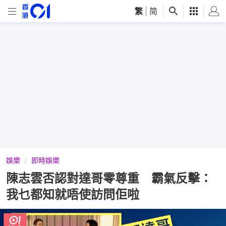
繁
|
简
娛樂
即時娛樂
陳志雲否認對達哥零尊重 霸氣反擊：
我乜都知就唔使訪問佢啦