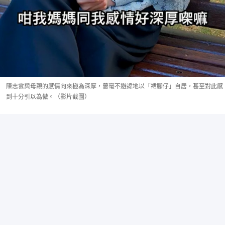
陳志雲與母親的感情向來極為深厚，曾毫不避諱地以「裙腳仔」自居，甚至對此感
到十分引以為傲。（影片截圖）