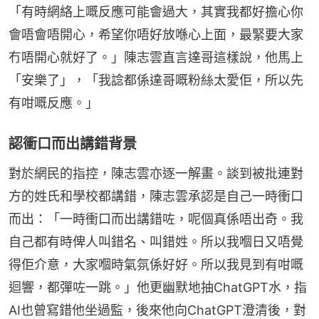
「有時網絡上嘅反應可能會過大，其實我都好擔心你
會唔會唔開心，希望你唔好放喺心上面，最緊要大家
冇唔開心就好了。」陳志雲直言達哥這樣說，他馬上
「安樂了」，「我諗都係達哥嘅粉絲太愛佢，所以先
有咁嘅反應。」
認衝口而出講錯背景
對於網民的指控，陳志雲亦逐一解畫。談到被批連對
方的姓氏和學校都講錯，陳志雲承認是自己一時衝口
而出：「一時衝口而出講錯咗，呢個真係唔出奇。我
自己都有時俾人叫錯名、叫錯姓。所以我嗰日又唔覺
得佢介意，大家嗰時氣氛係好好。所以我見到有咁嘅
迴響，都彈咗一跳。」他更幽默地抽ChatGPT水，指
AI也曾寫錯他坐過監，後來他向ChatGPT澄清後，對