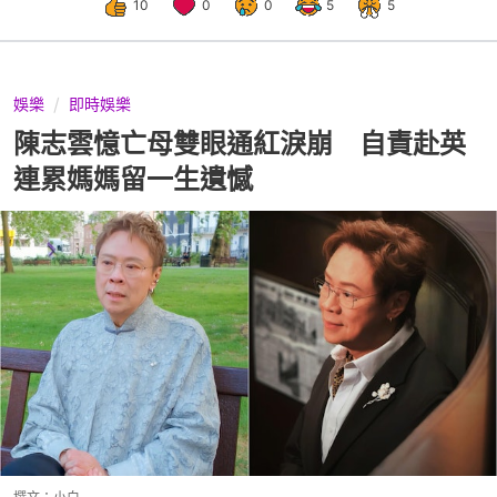
10
0
0
5
5
娛樂
即時娛樂
陳志雲憶亡母雙眼通紅淚崩 自責赴英
連累媽媽留一生遺憾