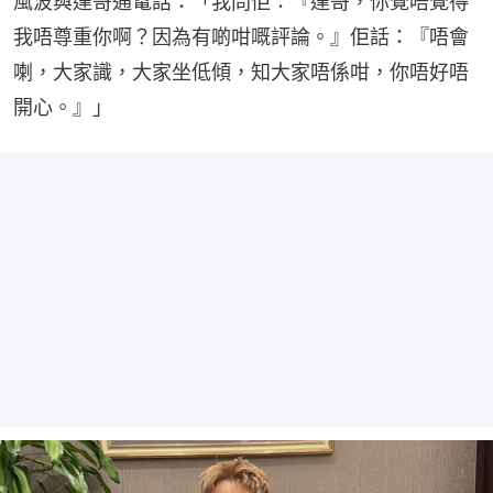
風波與達哥通電話：「我問佢：『達哥，你覺唔覺得
我唔尊重你啊？因為有啲咁嘅評論。』佢話：『唔會
喇，大家識，大家坐低傾，知大家唔係咁，你唔好唔
開心。』」