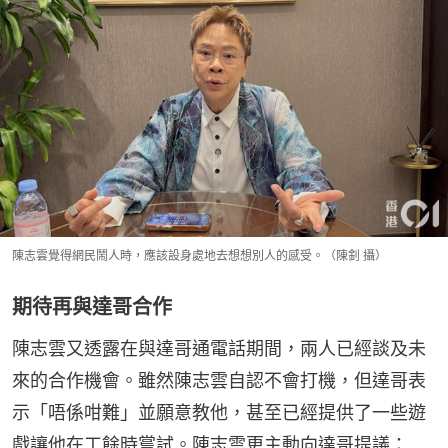
陳志雲覺得網民鬧人時，應該設身處地去想想別人的感受。（陳釗 攝）
期待再與達哥合作
陳志雲又透露在與達哥通電話期間，兩人已經談及未
來的合作機會。雖然陳志雲自認不會打機，但達哥表
示「唔係咁難」並願意教他，甚至已經提供了一些遊
戲讓他在工餘時嘗試。陳志雲更主動向達哥提議：