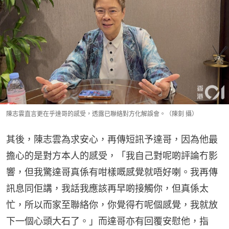
陳志雲直言更在乎達哥的感受，透露已聯絡對方化解誤會。（陳釗 攝）
其後，陳志雲為求安心，再傳短訊予達哥，因為他最
擔心的是對方本人的感受，「我自己對呢啲評論冇影
響，但我驚達哥真係有咁樣嘅感覺就唔好喇。我再傳
訊息同佢講，我話我應該再早啲接觸你，但真係太
忙，所以而家至聯絡你，你覺得冇呢個感覺，我就放
下一個心頭大石了。」而達哥亦有回覆安慰他，指