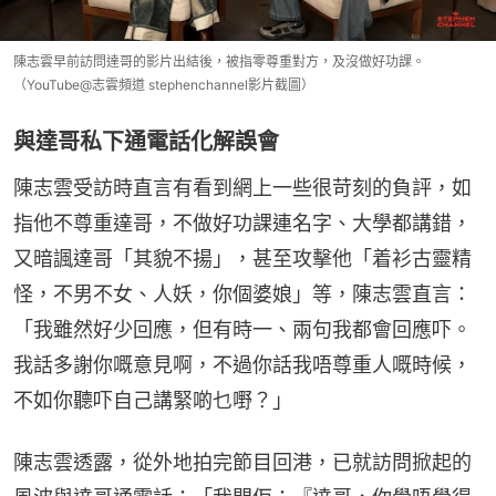
陳志雲早前訪問達哥的影片出結後，被指零尊重對方，及沒做好功課。
（YouTube@志雲頻道 stephenchannel影片截圖）
與達哥私下通電話化解誤會
陳志雲受訪時直言有看到網上一些很苛刻的負評，如
指他不尊重達哥，不做好功課連名字、大學都講錯，
又暗諷達哥「其貌不揚」，甚至攻擊他「着衫古靈精
怪，不男不女、人妖，你個婆娘」等，陳志雲直言：
「我雖然好少回應，但有時一、兩句我都會回應吓。
我話多謝你嘅意見啊，不過你話我唔尊重人嘅時候，
不如你聽吓自己講緊啲乜嘢？」
陳志雲透露，從外地拍完節目回港，已就訪問掀起的