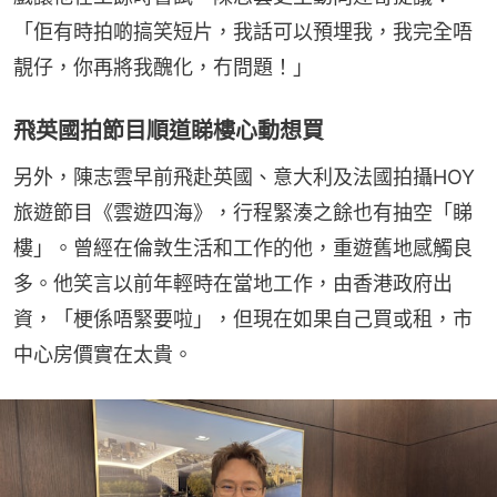
「佢有時拍啲搞笑短片，我話可以預埋我，我完全唔
靚仔，你再將我醜化，冇問題！」
飛英國拍節目順道睇樓心動想買
另外，陳志雲早前飛赴英國、意大利及法國拍攝HOY
旅遊節目《雲遊四海》，行程緊湊之餘也有抽空「睇
樓」。曾經在倫敦生活和工作的他，重遊舊地感觸良
多。他笑言以前年輕時在當地工作，由香港政府出
資，「梗係唔緊要啦」，但現在如果自己買或租，市
中心房價實在太貴。