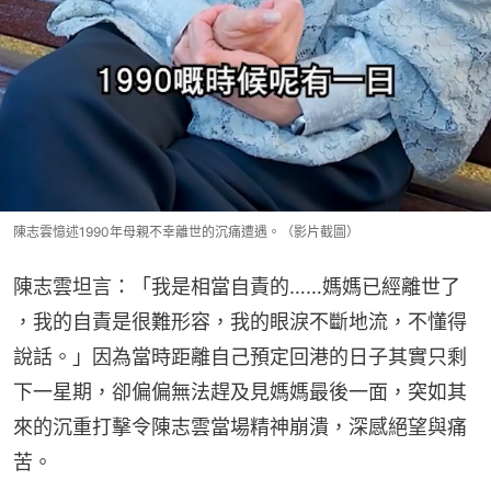
陳志雲憶述1990年母親不幸離世的沉痛遭遇。（影片截圖）
陳志雲坦言：「我是相當自責的……媽媽已經離世了 
，我的自責是很難形容，我的眼淚不斷地流，不懂得
說話。」因為當時距離自己預定回港的日子其實只剩
下一星期，卻偏偏無法趕及見媽媽最後一面，突如其
來的沉重打擊令陳志雲當場精神崩潰，深感絕望與痛
苦。