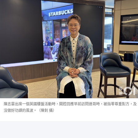
陳志雲出席一個英國樓盤活動時，開腔回應早前訪問達哥時，被指零尊重對方，及
沒做好功課的風波。（陳釗 攝）