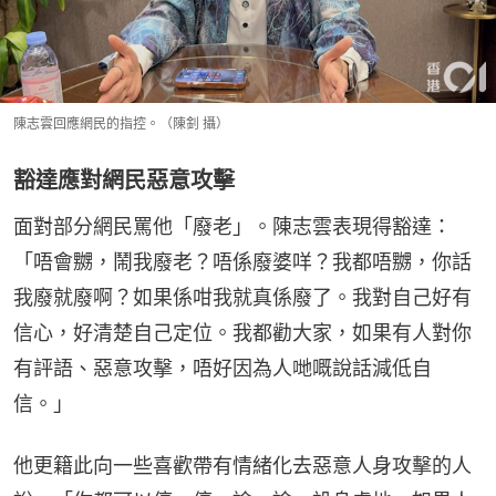
陳志雲回應網民的指控。（陳釗 攝）
豁達應對網民惡意攻擊
面對部分網民罵他「廢老」。陳志雲表現得豁達：
「唔會嬲，鬧我廢老？唔係廢婆咩？我都唔嬲，你話
我廢就廢啊？如果係咁我就真係廢了。我對自己好有
信心，好清楚自己定位。我都勸大家，如果有人對你
有評語、惡意攻擊，唔好因為人哋嘅說話減低自
信。」
他更籍此向一些喜歡帶有情緒化去惡意人身攻擊的人