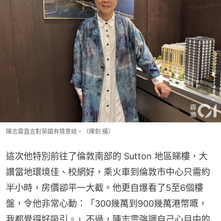
陳志雲直言對英國有情意結。（陳釗 攝）
這次他特別前往了倫敦南部的 Sutton 地區睇樓，大
讚當地環境佳、校網好，乘火車到倫敦市中心只需約
半小時，房價卻平一大截。他更自爆看了5至6個樓
盤，令他非常心動：「300幾萬到900幾萬港幣嘅，
我都覺得好吸引。」不過，陳志雲強調自己心目中的