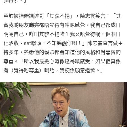
就得啦。」
至於被指暗諷達哥「其貌不揚」，陳志雲笑言：「其
實我啲朋友睇完都唔覺得有咁嘅感覺。我自己都成日
明嘲自己，咩叫其貌不揚啫？我又唔覺得喎，佢嗰日
化晒妝、set曬頭，不知幾靚仔啊！」陳志雲直言做主
持多年，熟悉他的觀眾都會知道他的風格和對嘉賓的
尊重。「所以我最擔心嘅係達哥嘅感受，如果佢真係
有（覺得唔尊重）嘅話，我梗係願意道歉。」