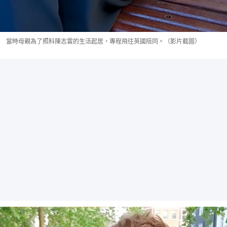
當時母親為了照料陳志雲的生活起居，專程飛往英國陪同。（影片截圖）