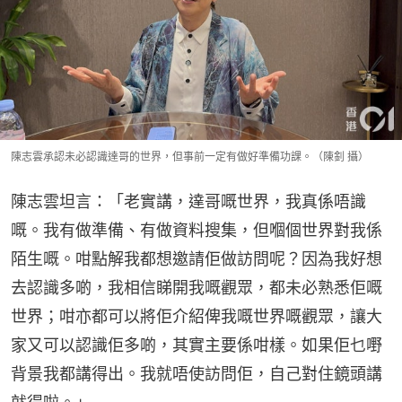
陳志雲承認未必認識達哥的世界，但事前一定有做好準備功課。（陳釗 攝）
陳志雲坦言：「老實講，達哥嘅世界，我真係唔識
嘅。我有做準備、有做資料搜集，但嗰個世界對我係
陌生嘅。咁點解我都想邀請佢做訪問呢？因為我好想
去認識多啲，我相信睇開我嘅觀眾，都未必熟悉佢嘅
世界；咁亦都可以將佢介紹俾我嘅世界嘅觀眾，讓大
家又可以認識佢多啲，其實主要係咁樣。如果佢乜嘢
背景我都講得出。我就唔使訪問佢，自己對住鏡頭講