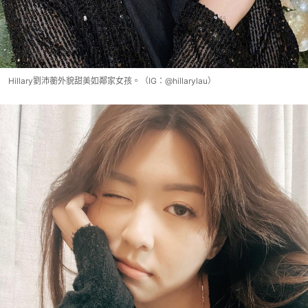
Hillary劉沛蘅外貌甜美如鄰家女孩。（IG：@hillarylau）