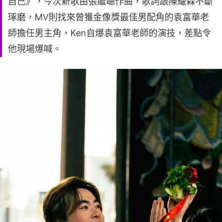
自己》，今次新歌由張繼聰作曲，歌詞跟陳耀森不斷
琢磨，MV則找來曾獲金像獎最佳男配角的袁富華老
師擔任男主角，Ken自爆袁富華老師的演技，差點令
他現場爆喊。