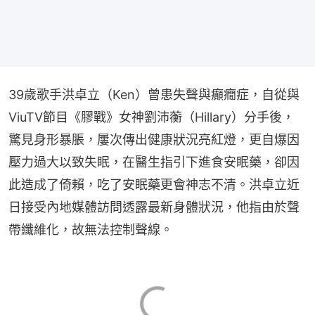
39歲歌手洪卓立（Ken）曾患失聲與癲癇症，自從與
ViuTV節目《膠戰》女神劉沛蘅（Hillary）分手後，
驚見身形暴脹，屢次傳出健康狀況亮紅燈，更自爆因
壓力過大以致失眠，在醫生指引下進食安眠藥，卻因
此造成了倚賴，吃了安眠藥更會神志不清。洪卓立近
日接受內地媒體訪問透露最新身體狀況，他指由於聲
帶纖維化，故無法控制聲線。