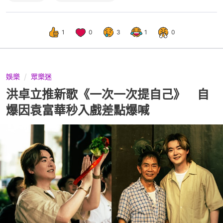
1
0
3
1
0
娛樂
眾樂迷
洪卓立推新歌《一次一次提自己》 自
爆因袁富華秒入戲差點爆喊