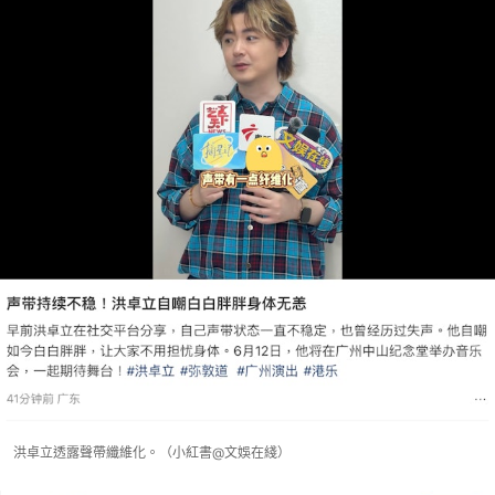
洪卓立透露聲帶纖維化。（小紅書@文娛在綫）