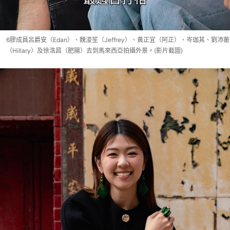
6膠成員呂爵安（Edan）、魏浚笙（Jeffrey）、黃正宜（阿正）、岑珈其、劉沛蘅
（Hillary）及徐浩昌（肥腸）去到馬來西亞拍攝外景。(影片截圖)