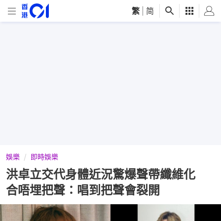
繁
|
简
娛樂
即時娛樂
洪卓立交代身體近況驚爆聲帶纖維化
合唔埋把聲：唱到把聲會裂開