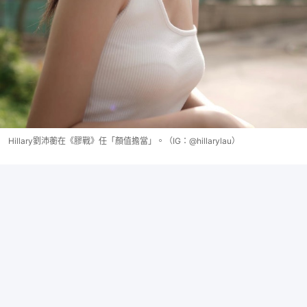
Hillary劉沛蘅在《膠戰》任「顏值擔當」。（IG：@hillarylau）