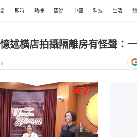
息
即時
熱榜
國際
中國
科技
生活
體
憶述橫店拍攝隔離房有怪聲：一
45