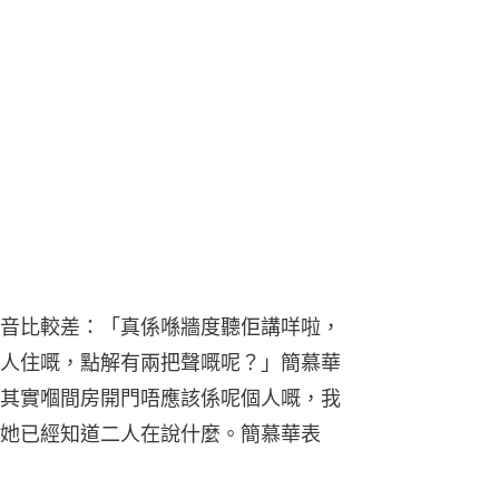
音比較差：「真係喺牆度聽佢講咩啦，
人住嘅，點解有兩把聲嘅呢？」簡慕華
其實嗰間房開門唔應該係呢個人嘅，我
她已經知道二人在說什麼。簡慕華表