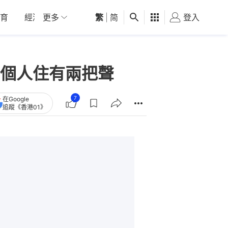
育
經濟
更多
01深圳
繁
觀點
|
简
健康
好食玩飛
登入
女
個人住有兩把聲
7
在Google
追蹤《香港01》