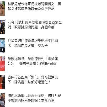
林恬兒老公何正德被爆背妻攬女 黑
超女被起底身份曝光為保險經紀
70年代武打影星雙鬢眉毛變白霸氣全
消 親認雙腳出問題：身體麻麻
巨星夫婦回流香港現身貼地平民麵
店 親切向食客揮手零架子
:13
黎彼得離世｜黎樹德被封「李泳漢
2.0」 鍾志光護航：絕對唔同意
古佩玲首回應「進化」質疑聲淚俱
下 陳浚霆：點都好過退化！
陳凱琳遭網民翻舊帳圍剿 搭叮叮疑
手袋霸再掀兩極討論：為黑而黑