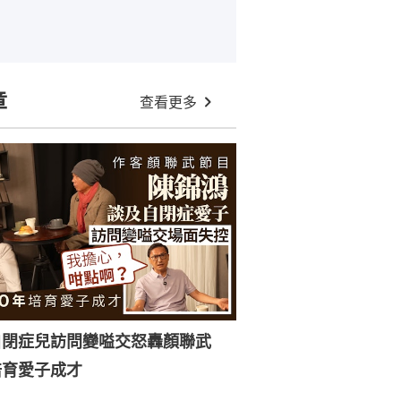
章
查看更多
自閉症兒訪問變嗌交怒轟顏聯武
培育愛子成才