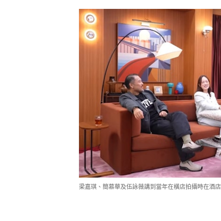
梁嘉琪、簡慕華及伍詠薇講到當年在橫店拍攝時在酒店