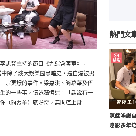
熱門文
李凱賢主持的節目《九運會客室》，
，當中除了談大娛樂圈黑暗史，還自爆被男
一宗更爆的事件。梁嘉琪、簡慕華及伍
生的一些事，伍詠薇憶述：「話說有一
你（簡慕華）就好奇，無間道上身
陳錦鴻護
息影多年