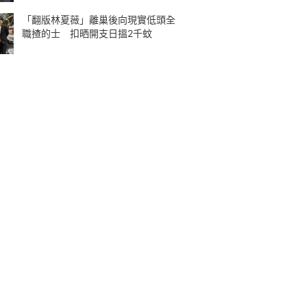
「翻版林夏薇」離巢後向現實低頭全
職揸的士 扣晒開支日搵2千蚊