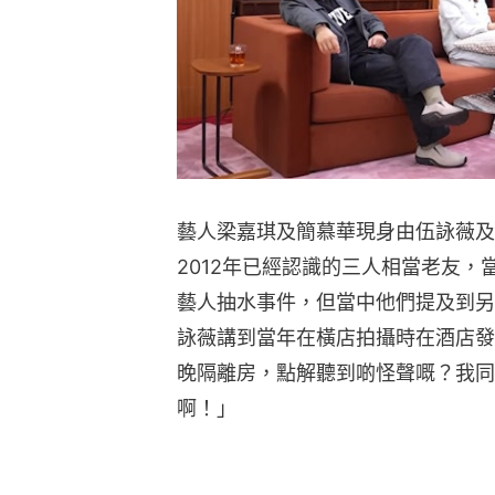
藝人梁嘉琪及簡慕華現身由伍詠薇及
2012年已經認識的三人相當老友
藝人抽水事件，但當中他們提及到另
詠薇講到當年在橫店拍攝時在酒店發
晚隔離房，點解聽到啲怪聲嘅？我同
啊！」