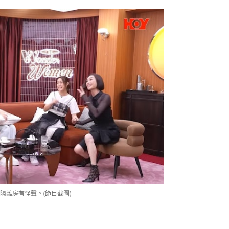
隔離房有怪聲。(節目截圖)