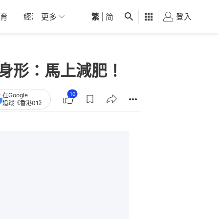
育
經濟
更多
01深圳
繁
觀點
|
简
健康
好食玩飛
登入
女
潤身形：馬上減肥！
10
在Google
追蹤《香港01》