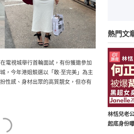
熱門文
日）在電視城舉行首輪面試，有份獲邀參加
城，今年港姐競選以「敢·至完美」為主
扮性感、身材出眾的高質靚女，但亦有
林恬兒老
起底身份