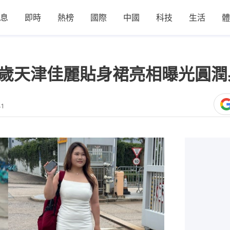
息
即時
熱榜
國際
中國
科技
生活
體
24歲天津佳麗貼身裙亮相曝光圓
41