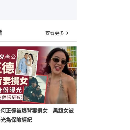
章
查看更多
公何正德被爆背妻攬女 黑超女被
曝光為保險經紀