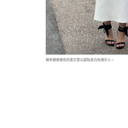
擁有健康膚色的姜文萱以超貼身白色裙示人。