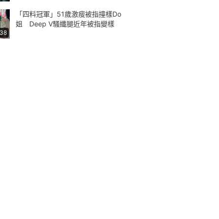
「四料冠軍」51歲激瘦被指撞樣Do
姐 Deep V騷纖腿近年被指變樣
:38