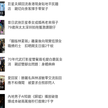
巨星夫婦回流香港現身貼地平民麵
店 親切向食客揮手零架子
:13
昔日武俠巨星奉女成婚再老來得子
79歲與太太深圳拍拖獲激讚靚仔
「翻版林夏薇」離巢後向現實低頭全
職揸的士 扣晒開支日搵2千蚊
70年代武打影星雙鬢眉毛變白霸氣全
消 親認雙腳出問題：身體麻麻
愛回家｜滕麗名與林淑敏零交流拒回
應不和傳聞 被要求合照即閃人
:59
內地男子AI短劇《歸墟》播放破億
爆成本破兩萬幾秒打戲需2千字