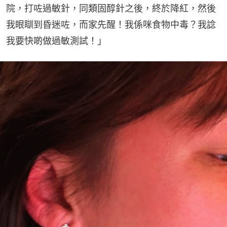
院，打咗過敏針，同類固醇針之後，終於降紅，然後
我眼瞓到昏迷咗，而家先醒！我係咪食物中毒？我諗
我要快啲做過敏測試！」