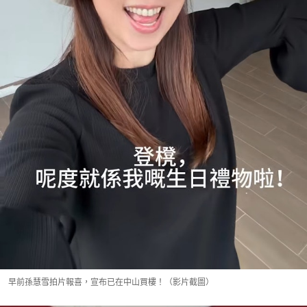
早前孫慧雪拍片報喜，宣布已在中山買樓！（影片截圖）