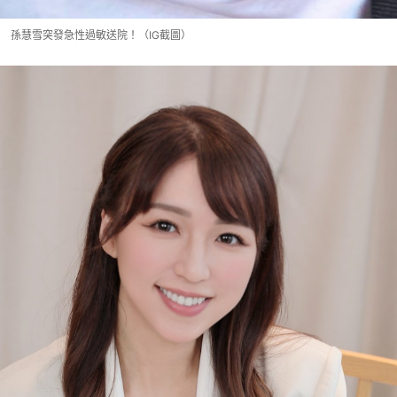
孫慧雪突發急性過敏送院！（IG截圖）