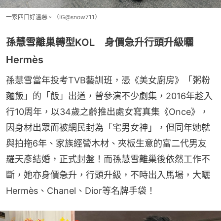
一家四口好溫馨。（IG@snow711）
孫慧雪離巢轉型KOL 身價急升行頭升級曬
Hermès
孫慧雪當年投考TVB藝訓班，憑《美女廚房》「粥粉
麵飯」的「飯」出道，曾參演不少劇集，2016年趁入
行10周年，以34歲之齡推出處女寫真集《Once》，
因身材出眾而被網民封為「宅男女神」，但同年她就
與拍拖6年、家族經營木材、夾板生意的富二代男友
羅天彥結婚，正式封盤！而孫慧雪離巢後依然工作不
斷，她亦身價急升，行頭升級，不時出入馬場，大曬
Hermès、Chanel、Dior等名牌手袋！