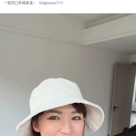
一家四口幸福美滿。（IG@snow711）