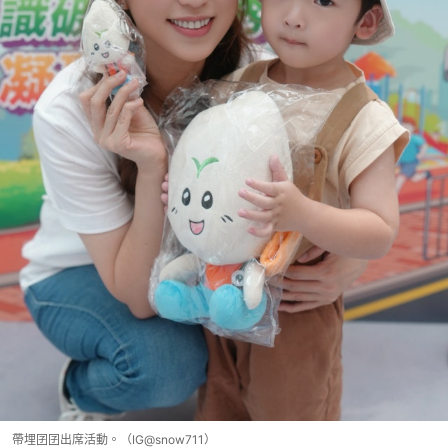
帶埋囝囝出席活動。（IG@snow711）