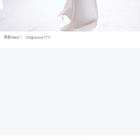
零跌Watt！（IG@snow711）