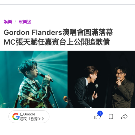
娛樂
眾樂迷
Gordon Flanders演唱會圓滿落幕
MC張天賦任嘉賓台上公開追歌債
1
在Google
追蹤《香港01》
撰文：
種嚶嚶
出版：
2026-04-21 23:15
更新：
2026-04-22 16:22