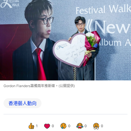
Gordon Flanders籌備兩年推新碟。(公關提供)
香港藝人動向
1
0
0
0
0