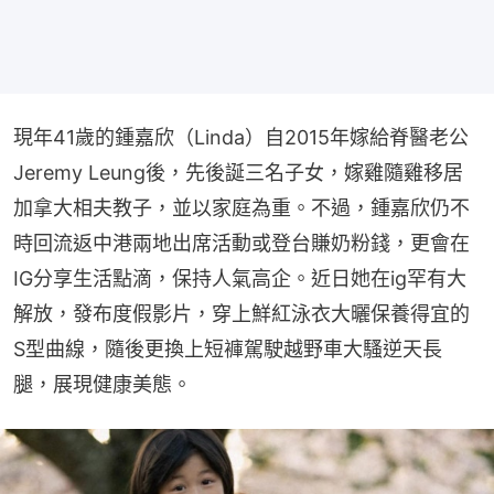
現年41歲的鍾嘉欣（Linda）自2015年嫁給脊醫老公
Jeremy Leung後，先後誕三名子女，嫁雞隨雞移居
加拿大相夫教子，並以家庭為重。不過，鍾嘉欣仍不
時回流返中港兩地出席活動或登台賺奶粉錢，更會在
IG分享生活點滴，保持人氣高企。近日她在ig罕有大
解放，發布度假影片，穿上鮮紅泳衣大曬保養得宜的
S型曲線，隨後更換上短褲駕駛越野車大騷逆天長
腿，展現健康美態。