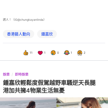
誘人！（IG@chungkayanlinda）
香港藝人動向
鍾嘉欣
11
1
0
1
2
娛樂
即時娛樂
鍾嘉欣輕鬆度假駕越野車騷逆天長腿
港加共擁4物業生活無憂