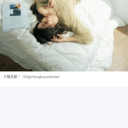
大騷長腿！（IG@chungkayanlinda）