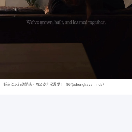
鍾嘉欣以行動闢謠，兩公婆非常恩愛！（IG@chungkayanlinda）