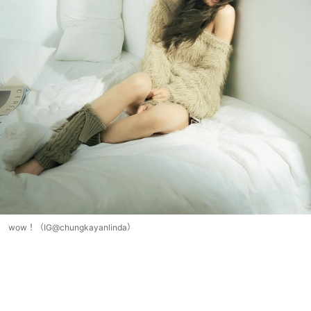
wow！（IG@chungkayanlinda）