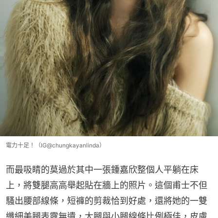
電力十足！（IG@chungkayanlinda）
而最吸睛的莫過於其中一張鍾嘉欣整個人平躺在床
上，將雙腿高高舉起貼在牆上的照片。這個甫士不但
騷出腰部線條，短褲的剪裁恰到好處，還將她的一雙
纖細美腿表露無遺，大腿與小腿線條比例極佳，皮膚