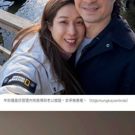
早前鍾嘉欣曾遭內地瘋傳與老公婚變，並爭撫養權。（IG@chungkayanlinda）