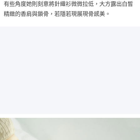
有些角度她則刻意將針織衫微微拉低，大方露出白皙
精緻的香肩與鎖骨，若隱若現展現骨感美。