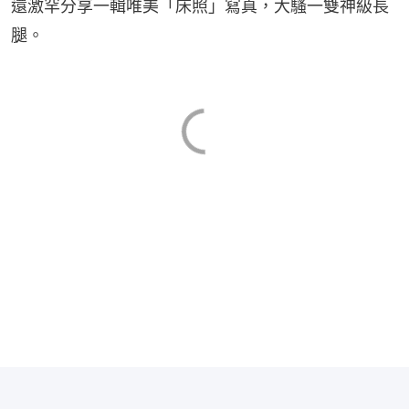
還激罕分享一輯唯美「床照」寫真，大騷一雙神級長
腿。