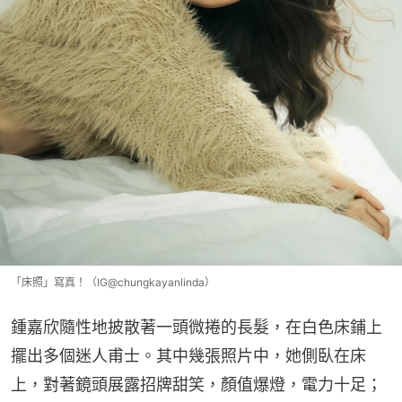
「床照」寫真！（IG@chungkayanlinda）
鍾嘉欣隨性地披散著一頭微捲的長髮，在白色床鋪上
擺出多個迷人甫士。其中幾張照片中，她側臥在床
上，對著鏡頭展露招牌甜笑，顏值爆燈，電力十足；