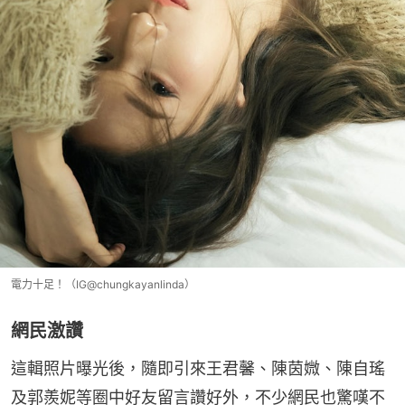
電力十足！（IG@chungkayanlinda）
網民激讚
這輯照片曝光後，隨即引來王君馨、陳茵媺、陳自瑤
及郭羨妮等圈中好友留言讚好外，不少網民也驚嘆不