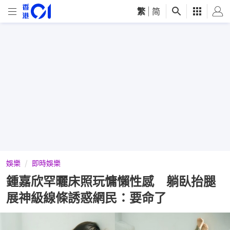
繁
|
简
娛樂
即時娛樂
鍾嘉欣罕曬床照玩慵懶性感 躺臥抬腿
展神級線條誘惑網民：要命了