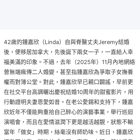
42歲的鍾嘉欣（Linda）自與脊醫丈夫Jeremy結婚
後，便移居加拿大，先後誕下兩女一子，一直給人幸
福美滿的印象。不過，去年（2025年）11月內地網絡
曾無端瘋傳二人婚變，甚至指鍾嘉欣為爭取子女撫養
權而對簿公堂。對此，鍾嘉欣早已親口闢謠，早前更
在社交平台高調曬出慶祝結婚10周年的甜蜜影片，用
行動證明夫妻恩愛如昔。在老公愛錫和支持下，鍾嘉
欣近年不僅能夠重拾自己醉心的演藝事業，舉行巡迴
演唱會，而且在愛情滋潤下更是越活越靚，狀態不輸
當年「做女」時期，絲毫沒有師奶味。近日，鍾嘉欣