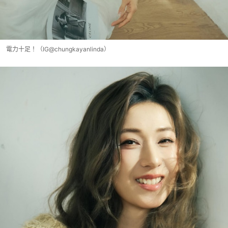
電力十足！（IG@chungkayanlinda）