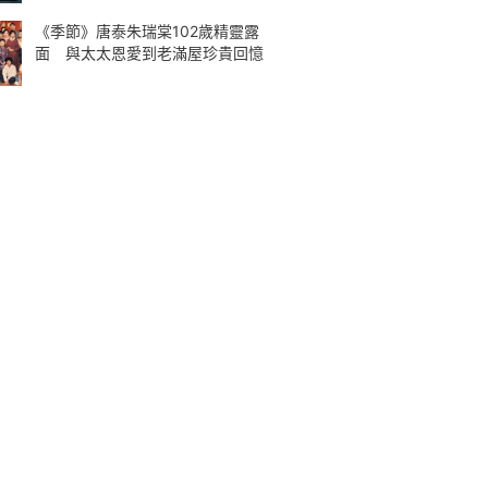
《季節》唐泰朱瑞棠102歲精靈露
面 與太太恩愛到老滿屋珍貴回憶