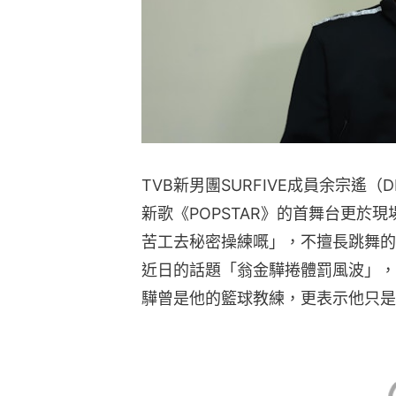
TVB新男團SURFIVE成員余宗遙
新歌《POPSTAR》的首舞台更於
苦工去秘密操練嘅」，不擅長跳舞的
近日的話題「翁金驊捲體罰風波」，
驊曾是他的籃球教練，更表示他只是