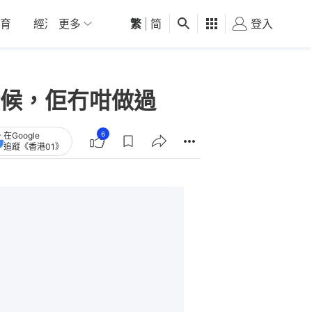
育
經濟
更多
01深圳
繁
觀點
|
简
健康
好食玩飛
登入
女
候，佢冇咁做過
6
在Google
追蹤《香港01》