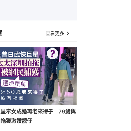
章
查看更多
星奉女成婚再老來得子 79歲與
拍拖獲激讚靚仔