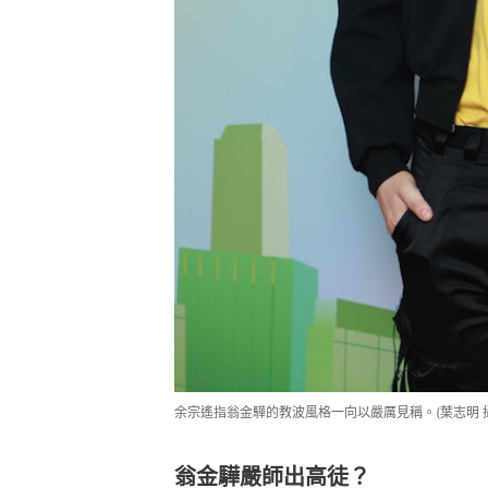
余宗遙指翁金驊的教波風格一向以嚴厲見稱。(葉志明 攝
翁金驊嚴師出高徒？