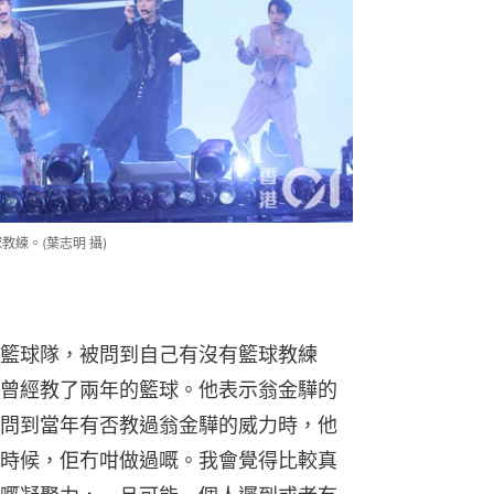
練。(葉志明 攝)
星籃球隊，被問到自己有沒有籃球教練
曾經教了兩年的籃球。他表示翁金驊的
問到當年有否教過翁金驊的威力時，他
時候，佢冇咁做過嘅。我會覺得比較真