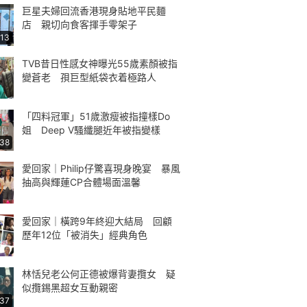
巨星夫婦回流香港現身貼地平民麵
店 親切向食客揮手零架子
:13
TVB昔日性感女神曝光55歲素顏被指
變蒼老 孭巨型紙袋衣着極路人
「四料冠軍」51歲激瘦被指撞樣Do
姐 Deep V騷纖腿近年被指變樣
:38
愛回家｜Philip仔驚喜現身晚宴 暴風
抽高與輝蓮CP合體場面溫馨
愛回家｜橫跨9年終迎大結局 回顧
歷年12位「被消失」經典角色
林恬兒老公何正德被爆背妻攬女 疑
似攬錫黑超女互動親密
:37