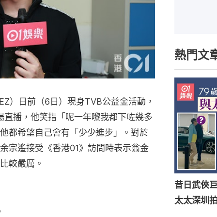
熱門文
（DEZ）日前（6日）現身TVB公益金活動，
現場直播，他笑指「呢一年嚟我都下咗幾多
他都希望自己會有「少少進步」。對於
余宗遙接受《香港01》訪問時表示翁金
比較嚴厲。
昔日武俠巨
太太深圳