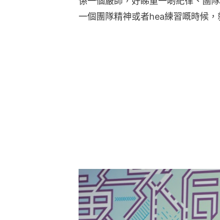
係一個嚴師，好睇重一啲紀律、團隊
一個團隊精神或者hea練習嘅時候