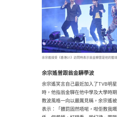
余宗遙接受《香港01》訪問時表示翁金驊曾是他的籃球教
余宗遙曾跟翁金驊學波
余宗遙笑言自己最近加入了TVB明
時，他指翁金驊在他中學及大學時期
教波風格一向以嚴厲見稱，余宗遙被
表示：「體罰固然唔啱，咁佢教我嘅