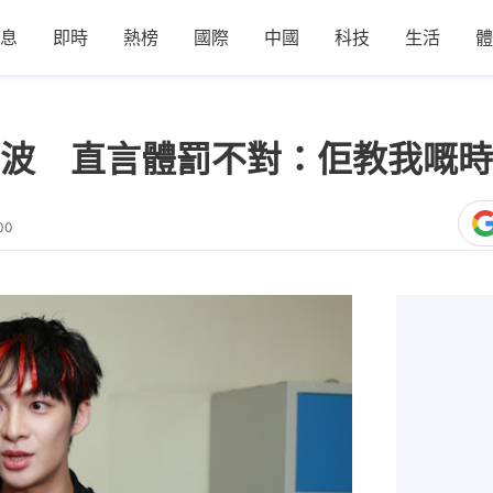
息
即時
熱榜
國際
中國
科技
生活
體
波 直言體罰不對：佢教我嘅時
00