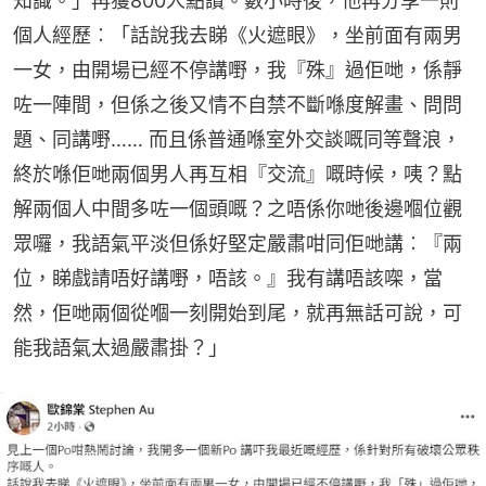
知識。」再獲800人點讚。數小時後，他再分享一則
個人經歷︰「話說我去睇《火遮眼》，坐前面有兩男
一女，由開場已經不停講嘢，我『殊』過佢哋，係靜
咗一陣間，但係之後又情不自禁不斷喺度解畫、問問
題、同講嘢…… 而且係普通喺室外交談嘅同等聲浪，
終於喺佢哋兩個男人再互相『交流』嘅時候，咦？點
解兩個人中間多咗一個頭嘅？之唔係你哋後邊嗰位觀
眾囉，我語氣平淡但係好堅定嚴肅咁同佢哋講︰『兩
位，睇戲請唔好講嘢，唔該。』我有講唔該㗎，當
然，佢哋兩個從嗰一刻開始到尾，就再無話可說，可
能我語氣太過嚴肅掛？」