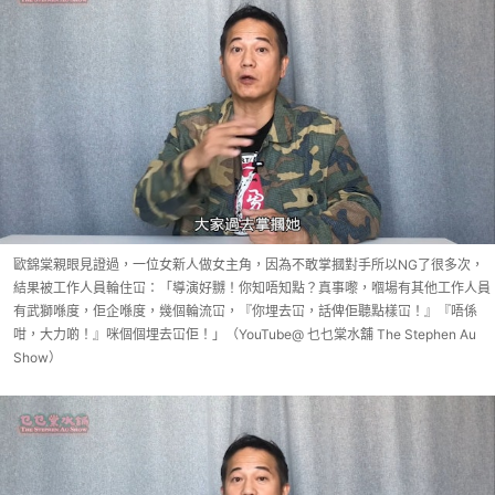
歐錦棠親眼見證過，一位女新人做女主角，因為不敢掌摑對手所以NG了很多次，
結果被工作人員輪住冚：「導演好嬲！你知唔知點？真事嚟，嗰場有其他工作人員
有武獅喺度，佢企喺度，幾個輪流冚，『你埋去冚，話俾佢聽點樣冚！』『唔係
咁，大力啲！』咪個個埋去冚佢！」（YouTube@ 乜乜棠水舖 The Stephen Au
Show）