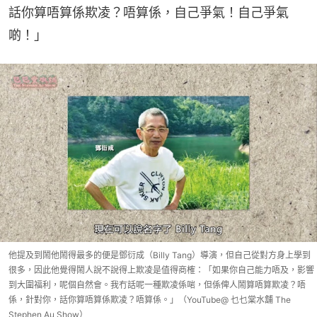
話你算唔算係欺凌？唔算係，自己爭氣！自己爭氣
啲！」
他提及到鬧他鬧得最多的便是鄧衍成（Billy Tang）導演，但自己從對方身上學到
很多，因此他覺得鬧人說不說得上欺凌是值得商榷：「如果你自己能力唔及，影響
到大圍福利，呢個自然會。我冇話呢一種欺凌係啱，但係俾人鬧算唔算欺凌？唔
係，針對你，話你算唔算係欺凌？唔算係。」（YouTube@ 乜乜棠水舖 The
Stephen Au Show）