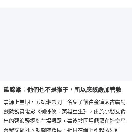
歐錦棠︰他們也不是猴子，所以應該嚴加管教
事源上星期，陳凱琳帶同三名兒子前往金鐘太古廣場
戲院觀賞電影《蜘蛛俠︰英雄重生》，由於小朋友發
出的聲浪騷擾到在場觀眾，事後被同場觀眾在社交平
台發文痛批。就戲院禮儀，近日在網上引起激烈討