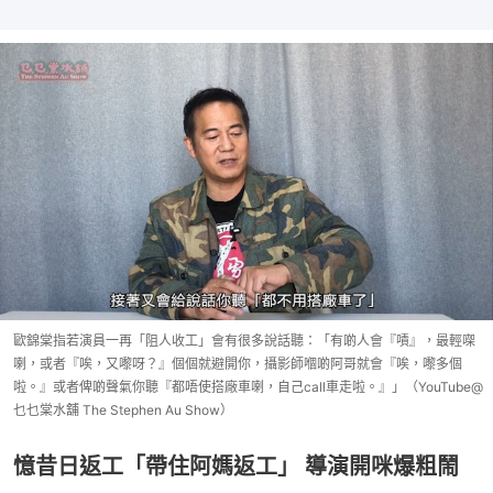
歐錦棠指若演員一再「阻人收工」會有很多說話聽：「有啲人會『嘖』，最輕㗎
喇，或者『唉，又嚟呀？』個個就避開你，攝影師嗰啲阿哥就會『唉，嚟多個
啦。』或者俾啲聲氣你聽『都唔使搭廠車喇，自己call車走啦。』」（YouTube@
乜乜棠水舖 The Stephen Au Show）
憶昔日返工「帶住阿媽返工」 導演開咪爆粗鬧