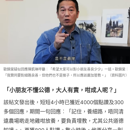
歐錦棠疑似回應陳凱琳呼籲︰「希望大家可以對小朋友善良少少」一話。歐錦棠︰
「我贊同要對細路良善，但他們也不是猴子，所以應該嚴加管教。」（資料圖片）
「小朋友不懂公德，大人有責，咁成人呢？」
該帖文發出後，短短4小時已獲近4000個點讚及300
多個回應，期間一句回應︰「記住，養細路，唔同清
遠農場啲走地雞咁放養，要負責埋教，尤其公共道德