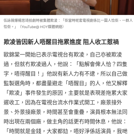
伍詠薇爆楊思琦拍劇時被集體欺凌：「佢當時呢套電視劇係比一圍人恰佢、一群人
恰佢。」（YouTube@ HOY媒體網絡）
欺凌皆因新人唔醒目拖累進度 阻人收工惹禍
歐錦棠一開始已表示電視台有欺凌，自己亦被欺凌
過，但就冇欺凌過人，他說：「點解會俾人恰？四隻
字，唔得醒目！」他說有新人力有不逮，所以自己做
監製選角時，都盡量避走「唔醒目」的人，他又解釋
「欺凌」事件發生的原因，主要就是表現差拖累大家
遲收工，因為在電視台流水作業式開工，廠景接外
景、外景接廠景，時間甚至會重疊，演員根本無法同
時出現在兩個廠，做主角的話更冇時間休息，他說：
「時間就是金錢，大家都攰，唔好淨係話演員，我哋