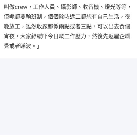
叫做crew，工作人員、攝影師、收音機、燈光等等，
佢哋都要輪班制，個個除咗返工都想有自己生活，夜
晚放工，雖然收廠都係兩點或者三點，可以出去食個
宵夜，大家紓緩吓今日嘅工作壓力，然後先返屋企瞓
覺或者睇波。」