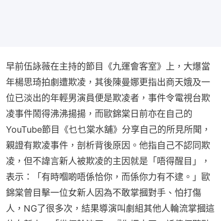
早前伍詠薇在主持的節目《九運會客室》上，大爆當
年楊思琦拍劇遭欺凌，其後陳曼娜更指出商天娥及一
位已淡出的年輕男演員便是欺凌者，事件令電視台欺
凌事件鬧得沸沸揚揚，而歐錦棠日前亦在自己的
YouTube節目《乜乜棠水舖》分享自己的所見所聞，
親證有欺凌事件，剖析背後原因。他指自己不認同欺
凌，但不諱言新人被欺凌的主因就是「唔得醒目」，
表示：「有時嗰啲唔係恰你，而係你力有不逮。」歐
錦棠曾目擊一位女新人因為不敢掌摑對手、怕打傷
人，NG了很多次，結果導演叫劇組其他人輪流掌摑這