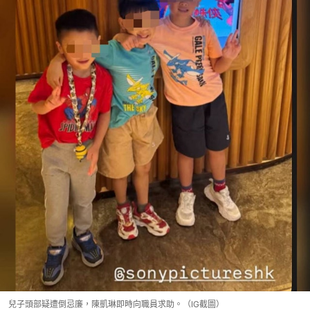
兒子頭部疑遭倒忌廉，陳凱琳即時向職員求助。（IG截圖）