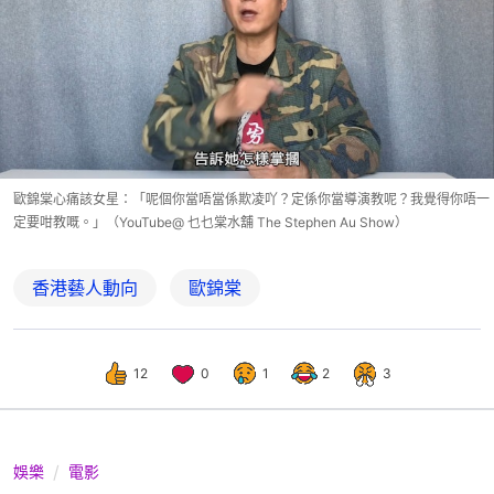
歐錦棠心痛該女星：「呢個你當唔當係欺凌吖？定係你當導演教呢？我覺得你唔一
定要咁教嘅。」（YouTube@ 乜乜棠水舖 The Stephen Au Show）
香港藝人動向
歐錦棠
12
0
1
2
3
娛樂
電影