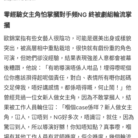
零經驗女主角怕掌摑對手頻NG 終被劇組輪流掌
摑
歐錦棠指有些女藝人很陰功，可能是選美出身或樣貌
突出，被高層相中重點栽培，很快就有戲份重的角色
可演，但她們卻沒經驗，結果表現強差人意都會被幕
後糟躓，他說：「有啲導演唔係人咁品！埋得嚟呢個
位你應該孭得起呢個責任，對白、表情所有嘢你起碼
交足俾我，唔好講感情。都係唔得嘅，何止鬧！」他
曾經見過一位女新人做女主角，因為不敢掌摑人，結
果被工作人員輪住冚：「嗰個case係咩？新人做女主
角，冚人，冚唔到，NG好多次，唔識冚，就住，因為
驚冚到人，所以導演好嬲！你知唔知點？真事嚟，嗰
場有其他工作人員有武師喺度，佢企喺度，幾個輪流