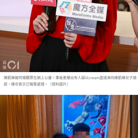
陳凱琳被同場觀眾在網上公審。事後更爆出有人疑以cream直接淋向陳凱琳兒子頭
部，陳亦表示已報警處理。（資料圖片）