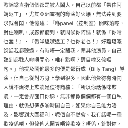
歐錦棠直指個個都是被人鬧大，自己以前都「帶住阿
媽返工」，尤其亞洲電視的導演好火爆，無法達到要
求就會鬧，他憶述：「喺panel（控制室）開咪落嚟，
對住喇叭，成廠都聽到，就問候你阿媽！就係『你咁
乜蠢！』、『帶咩返嚟返工？乜你老乜！』好難堪嘅
說話我都聽過，有時唔一定鬧我，鬧其他演員，自己
聽到都戥人哋唔開心，唯有點啊？醒目啦又係嗰
句。」他提及鬧他最多的便是鄧衍成（Billy Tang）導
演，但自己從對方身上學到很多，因此他覺得有時鬧
人說不說得上欺凌是值得商榷：「所以你話係咪欺
凌，一定會畀面口你睇，無非都係個個都有一個自私
理由，就係想俾多啲時間自己，如果你自己能力唔
及，影響到大圍福利，呢個自不然會。我冇話呢一種
欺凌係啱，但係俾人鬧算唔算欺凌？唔係，針對你，