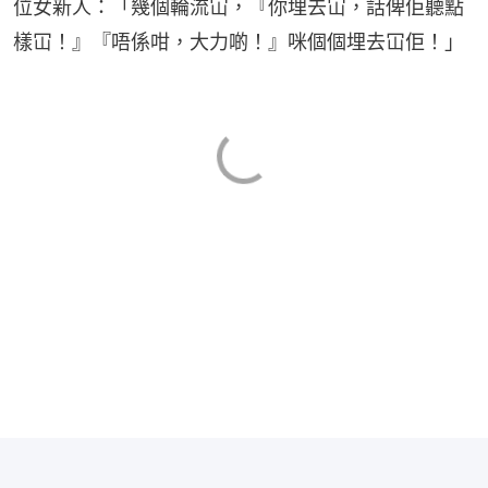
位女新人：「幾個輪流冚，『你埋去冚，話俾佢聽點
樣冚！』『唔係咁，大力啲！』咪個個埋去冚佢！」