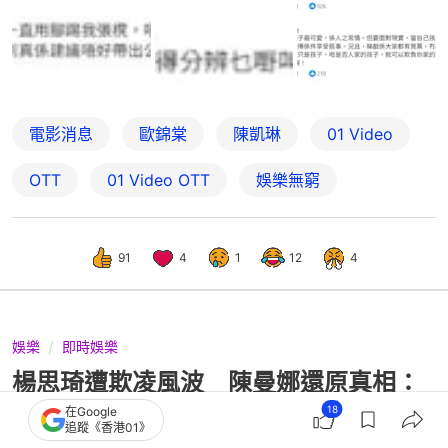
電影消息
歐錦棠
陳凱琳
01 Video
OTT
01‌ ‌Video‌ ‌OTT
娛樂無窮
91
4
1
12
4
娛樂
即時娛樂
楊思琦遭欺凌風波 陳曼娜還原真相：
搵娥姐做咩，等佢鬧我？
18
在Google
追蹤《香港01》