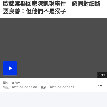
歐錦棠疑回應陳凱琳事件 認同對細路
要良善︰但他們不是猴子
播
放
1:19
總
影
共
片
時
撰文：
許育民
間
出版：
2026-08-05 13:00
更新：
2026-08-06 18:18