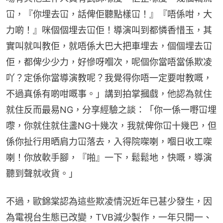
冚，『你埋去冚，話俾佢聽點樣冚！』『唔係咁，大
力啲！』咪個個埋去冚佢！導演叫到都憐香惜玉，其
實叫就叫教佢，就唔係大巴大把車埋去，個個埋去冚
佢，都俾少少力，好慘呀嗰次，呢個你當唔當係欺凌
吖？定係你當導演教呢？我覺得你唔一定要咁教嘅，
不過真係有啲咁嘅事。」講到拍掌摑戲，他認為就住
就住反而最易NG，分享經驗之談：「你一係一嘢冚埋
嚟，你就住就住盞NG十幾次，我就俾你冚十幾巴，但
係你扯行用晒肩力冚落去，入得院㗎喇，嗰日收工㗎
喇！你放軟手腳，『啪』一下，鬆鬆地，快嘅，導演
聽到聲就收貨。」
不過，歐錦棠認為這些欺凌情況近年已甚少發生，因
為電視台生態已改變，TVB減少製作，一年只開一、