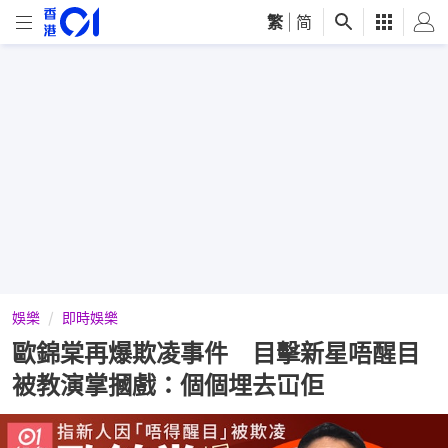
繁
|
简
娛樂
即時娛樂
歐錦棠再爆欺凌事件 目擊新星唔醒目
被教演掌摑戲：個個埋去冚佢