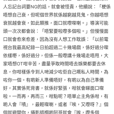
人忘記台詞要NG的話，就會被怪責，他續說：「梗係
唔想自己衰，但呢個世界就係越窮越見鬼，你越唔想
衰就越會衰，如此類推，面口就嚟㗎喇。」導演可能
頭一次次都會說：「唔緊要啦嚟多個啦。」但慢慢面
口就會愈來愈差，因為沒有人想工作耽誤：「以前電
視台我最高紀錄一日拍超過二十幾場戲，係好過分㗎
依樣嘢，係好過分，但係一般嚟講十幾場走唔甩，大
家唔想OT咁辛苦，盡量爭取時間唔去娛樂都要去休
息，你咁樣係令到人哋減少咗佢自己嘅私人時間，為
咗你一個。有啲新人準備唔好，有啲以為自己準備
好，其實係死背書，就係好緊張，咁就會睇面口㗎
啦。一而再，再而三，咁點呢？唔單止主角係咁，有
啲人會『嘖』，最輕㗎喇，或者『唉，又嚟呀？』個
個就避開你，攝影師嗰啲阿哥就會『唉，嚟多個