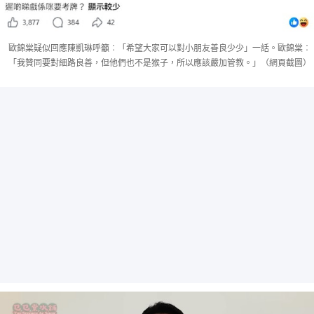
歐錦棠疑似回應陳凱琳呼籲︰「希望大家可以對小朋友善良少少」一話。歐錦棠︰
「我贊同要對細路良善，但他們也不是猴子，所以應該嚴加管教。」（網頁截圖）