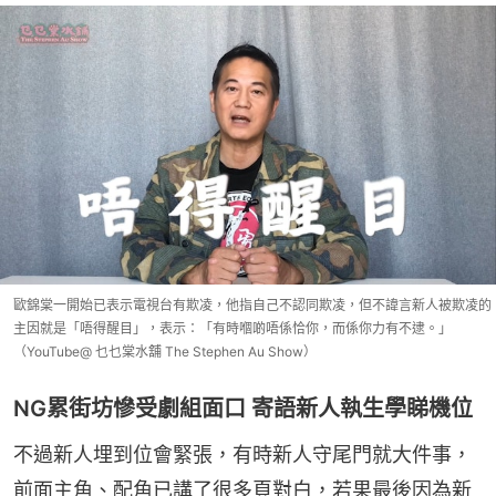
歐錦棠一開始已表示電視台有欺凌，他指自己不認同欺凌，但不諱言新人被欺凌的
主因就是「唔得醒目」，表示：「有時嗰啲唔係恰你，而係你力有不逮。」
（YouTube@ 乜乜棠水舖 The Stephen Au Show）
NG累街坊慘受劇組面口 寄語新人執生學睇機位
不過新人埋到位會緊張，有時新人守尾門就大件事，
前面主角、配角已講了很多頁對白，若果最後因為新