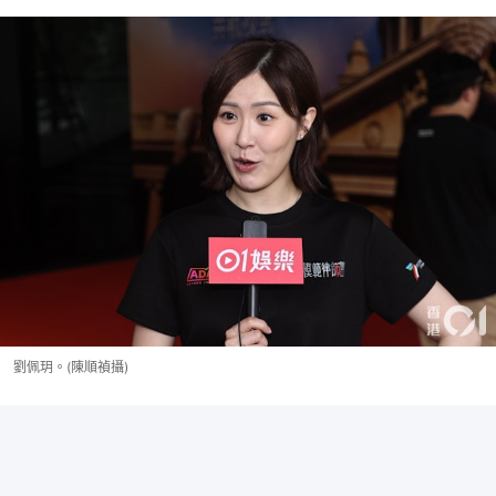
劉佩玥。(陳順禎攝)