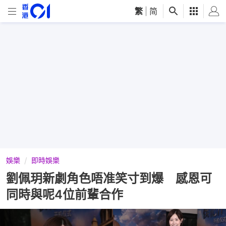
繁
|
简
娛樂
即時娛樂
劉佩玥新劇角色唔准笑寸到爆 感恩可
同時與呢4位前輩合作