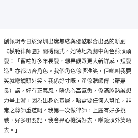
劉佩玥今日於深圳出席無綫與優酷聯合出品的新劇
《模範律師團》開機儀式。她特地為劇中角色剪頭頭
髮：「留咗好多年長髮，想畀觀眾更大新鮮感，短髮
造型亦都切合角色。我個角色係唔准笑，佢哋叫我要
笑就喺鏡頭外笑。我係好寸嘅，淨係聽師傅（羅嘉
良）講，好有正義感，唔係心高氣傲，係滿腔熱誠想
力爭上游，因為出身於基層，唔需要任何人幫忙，非
常之尊師重道嘅。我第一次做律師，上庭有好多挑
戰，好多嘢要記，我會畀心機演好去，喺鏡頭外笑晒
去。」