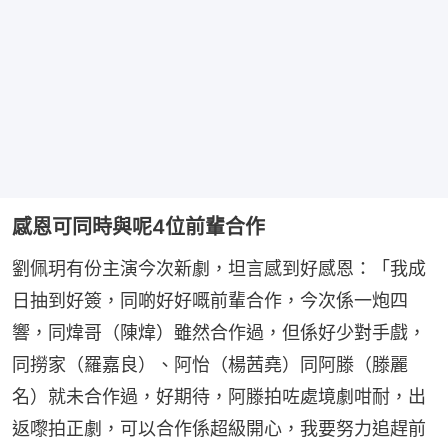
感恩可同時與呢4位前輩合作
劉佩玥有份主演今次新劇，坦言感到好感恩：「我成
日抽到好簽，同啲好好嘅前輩合作，今次係一炮四
響，同煒哥（陳煒）雖然合作過，但係好少對手戲，
同撈家（羅嘉良）、阿怡（楊茜堯）同阿滕（滕麗
名）就未合作過，好期待，阿滕拍咗處境劇咁耐，出
返嚟拍正劇，可以合作係超級開心，我要努力追趕前