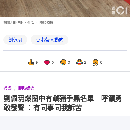
劉佩玥的角色不准笑。(陳順禎攝)
劉佩玥
香港藝人動向
9
0
0
2
0
娛樂
即時娛樂
劉佩玥爆圈中有鹹豬手黑名單 呼籲勇
敢發聲 ：有同事同我訴苦