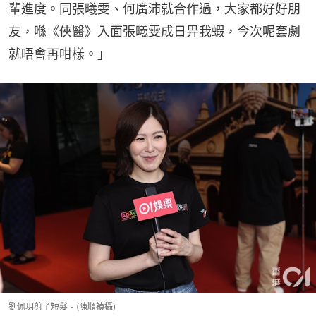
輩進度。同張曦雯、何廣沛就合作過，大家都好好朋
友，喺《俠醫》入面張曦雯成日畀我蝦，今次呢套劇
就唔會再咁樣。」
劉佩玥剪了短髮。(陳順禎攝)