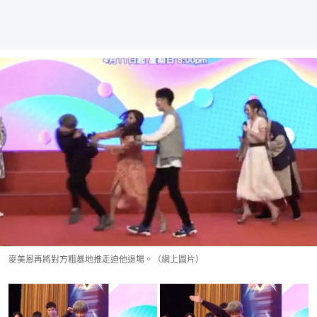
麥美恩再將對方粗暴地推走迫他退場。（網上圖片）