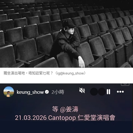
獨坐演出場地，唔知諗緊乜呢？（ig@keung_show）