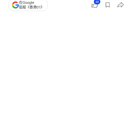
48
在Google
追蹤《香港01》
娛樂
即時娛樂
姜濤狂塞粉絲食飯糰勁好笑 為拼
$5000口中塞滿砵仔糕醜態盡現
撰文：
周逸晞
出版：
2026-05-19 21:30
更新：
2026-05-20 15:37