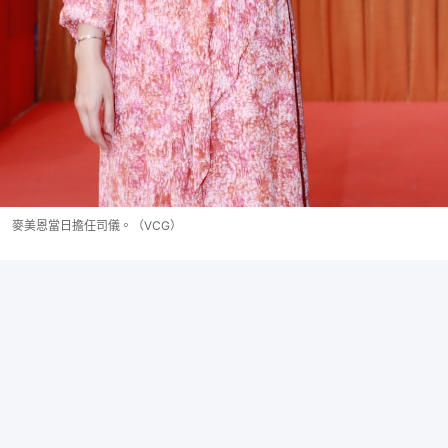
麥美恩當日擔任司儀。（VCG）