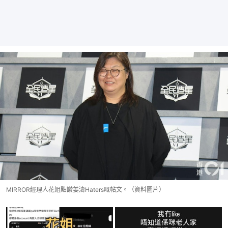
MIRROR經理人花姐點讚姜濤Haters嘅帖文。（資料圖片）