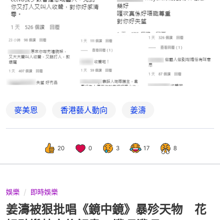
麥美恩
香港藝人動向
姜濤
20
0
3
17
8
娛樂
即時娛樂
姜濤被狠批唱《鏡中鏡》暴殄天物 花