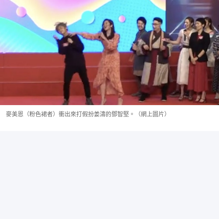
麥美恩（粉色裙者）衝出來打假扮姜濤的鄧智堅。（網上圖片）