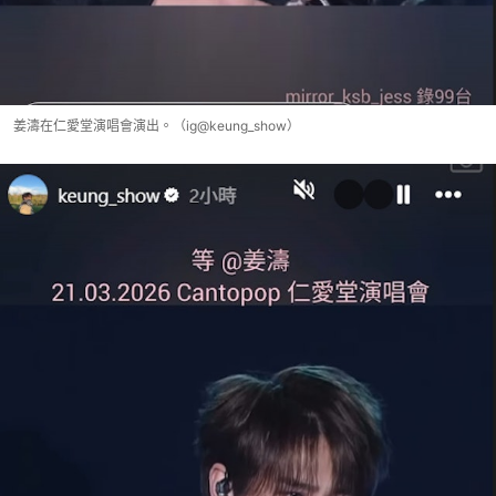
姜濤在仁愛堂演唱會演出。（ig@keung_show）