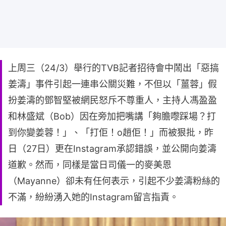
上周三（24/3）舉行的TVB記者招待會中鬧出「惡搞
姜濤」事件引起一連串公關災難，不但以「薑蓉」假
扮姜濤的鄧智堅被網民怒斥不尊重人，主持人馮盈盈
和林盛斌（Bob）因在旁加把嘴講「夠膽嚟踩場？打
到你變姜蓉！」、「打佢！o趙佢！」而被狠批，昨
日（27日）更在Instagram承認錯誤，並公開向姜濤
道歉。然而，同樣是當日司儀一的麥美恩
（Mayanne）卻未有任何表示，引起不少姜濤粉絲的
不滿，紛紛湧入她的Instagram留言指責。