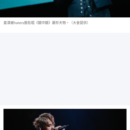
姜濤被haters狠批唱《鏡中鏡》暴殄天物。（大會提供）