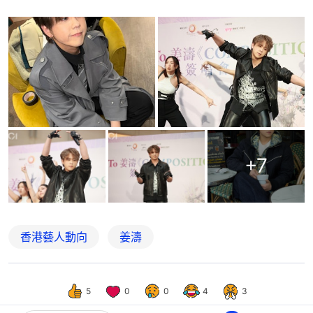
+
7
香港藝人動向
姜濤
5
0
0
4
3