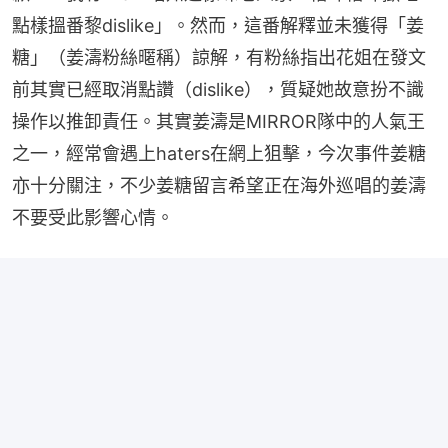
點樣搵番黎dislike」。然而，這番解釋並未獲得「姜
糖」（姜濤粉絲暱稱）諒解，有粉絲指出花姐在發文
前其實已經取消點讚（dislike），質疑她故意扮不識
操作以推卸責任。其實姜濤是MIRROR隊中的人氣王
之一，經常會遇上haters在網上狙擊，今次事件姜糖
亦十分關注，不少姜糖留言希望正在海外巡唱的姜濤
不要受此影響心情。