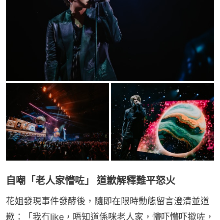
自嘲「老人家懵咗」 道歉解釋難平怒火
花姐發現事件發酵後，隨即在限時動態留言澄清並道
歉：「我冇like，唔知道係咪老人家，懵吓懵吓撳咗，