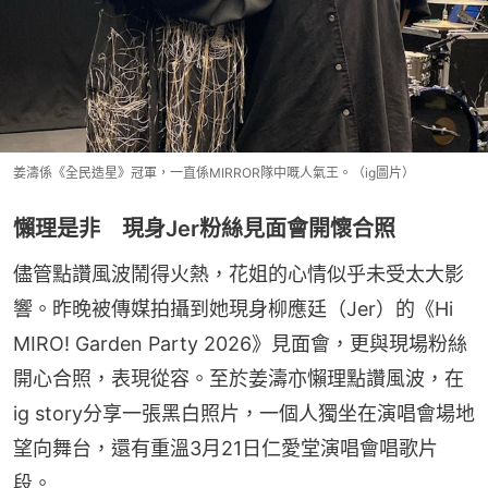
姜濤係《全民造星》冠軍，一直係MIRROR隊中嘅人氣王。（ig圖片）
懶理是非 現身Jer粉絲見面會開懷合照
儘管點讚風波鬧得火熱，花姐的心情似乎未受太大影
響。昨晚被傳媒拍攝到她現身柳應廷（Jer）的《Hi 
MIRO! Garden Party 2026》見面會，更與現場粉絲
開心合照，表現從容。至於姜濤亦懶理點讚風波，在
ig story分享一張黑白照片，一個人獨坐在演唱會場地
望向舞台，還有重溫3月21日仁愛堂演唱會唱歌片
段。