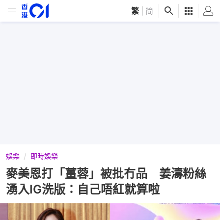
繁
|
简
娛樂
即時娛樂
麥美恩打「薑蓉」被批冇品 姜濤粉絲
湧入IG洗版：自己唔紅就算啦