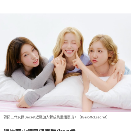
韓國二代女團Secret近期加入新成員重組復出。（IG@offcl.secret）