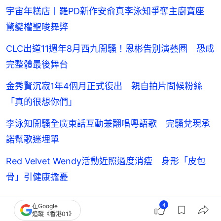
宇宙年糕店丨羅PD新作安俞真李泳知爭奪主廚寶座
驚變權聖晙舞弊
CLC出道11週年8月西九開騷！恩彬告別演藝圈 恐成
完整體最後舞台
金秀賢沉寂1年4個月正式復出 親自拍片問候粉絲
「真的很想你們」
李泳知開騷全廣東話互動兼翻唱粵語歌 完騷兌現承
諾幫歌迷埋單
Red Velvet Wendy活動近照過度消瘦 身形「皮包
骨」引健康擔憂
4
在Google
追蹤《香港01》
K-Pop
韓國藝人動向