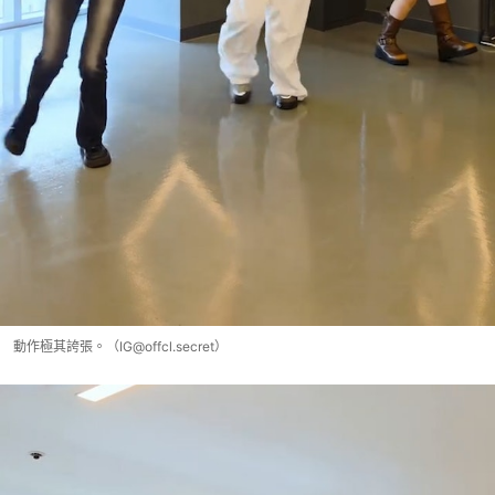
動作極其誇張。（IG@offcl.secret）