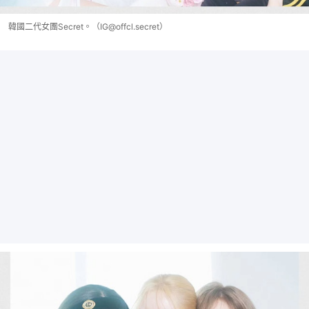
韓國二代女團Secret。（IG@offcl.secret）