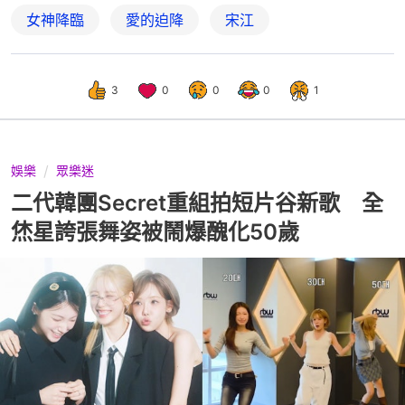
女神降臨
愛的迫降
宋江
3
0
0
0
1
娛樂
眾樂迷
二代韓團Secret重組拍短片谷新歌 全
烋星誇張舞姿被鬧爆醜化50歲