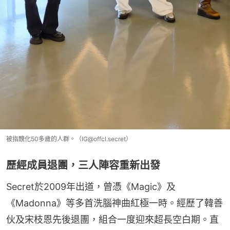
被指醜化50多歲的人群。（IG@offcl.secret）
歷經成員退團，三人陣容重新出發
Secret於2009年出道，曾憑《Magic》及
《Madonna》等多首洗腦神曲紅極一時。經歷了韓善
伙及宋枝恩先後退團，組合一度迎來超長空白期。直