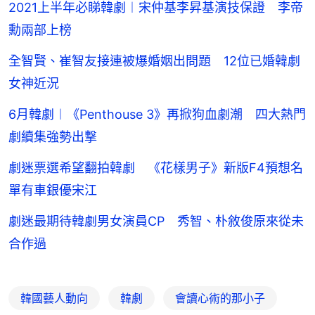
2021上半年必睇韓劇︱宋仲基李昇基演技保證 李帝
勳兩部上榜
全智賢、崔智友接連被爆婚姻出問題 12位已婚韓劇
女神近況
6月韓劇︱《Penthouse 3》再掀狗血劇潮 四大熱門
劇續集強勢出撃
劇迷票選希望翻拍韓劇 《花樣男子》新版F4預想名
單有車銀優宋江
劇迷最期待韓劇男女演員CP 秀智、朴敘俊原來從未
合作過
韓國藝人動向
韓劇
會讀心術的那小子