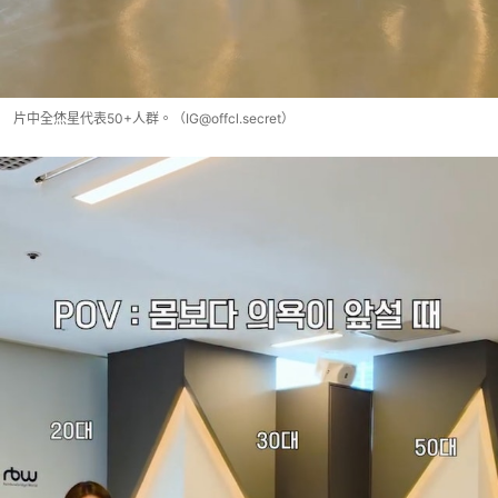
片中全烋星代表50+人群。（IG@offcl.secret）