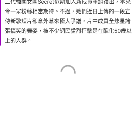
二代韓國女團Secret近期加入新成員重組復出，本來
令一眾粉絲相當期待。不過，她們近日上傳的一段宣
傳新歌短片卻意外惹來極大爭議，片中成員全烋星誇
張搞笑的舞姿，被不少網民猛烈抨擊是在醜化50歲以
上的人群。