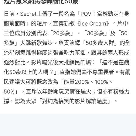
短片惹火網民怒轟醜化50歲
日前，Secret上傳了一段名為「POV：當幹勁走在身
體前面時」的短片，宣傳新歌《Ice Cream》。片中
三位成員分別代表「20多歲」、「30多歲」及「50
多歲」大跳新歌舞步。負責演繹「50多歲人群」的全
烋星刻意跳得極度誇張兼吃力笨拙，跟其餘兩人形成
強烈對比。影片曝光後大批網民鬧爆：「這不是在醜
化50歲以上的人嗎？」直指她們毫不尊重長者。有網
民建議大可將概念改為「能量200%、100%、
50%」，直斥以年齡開玩笑實在過火；但亦有粉絲力
撐，認為大眾「對純為搞笑的影片解讀過度」。