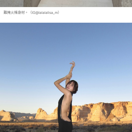
難掩火辣身材。（IG@lalalalisa_m）