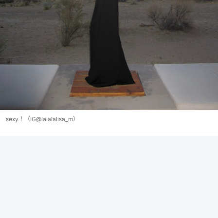
sexy！（IG@lalalalisa_m）