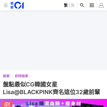
繁
|
简
娛樂
即時娛樂
盤點最似CG韓國女星
Lisa@BLACKPINK齊名這位32歲前輩