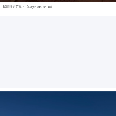
腹肌隱約可見。（IG@lalalalisa_m）