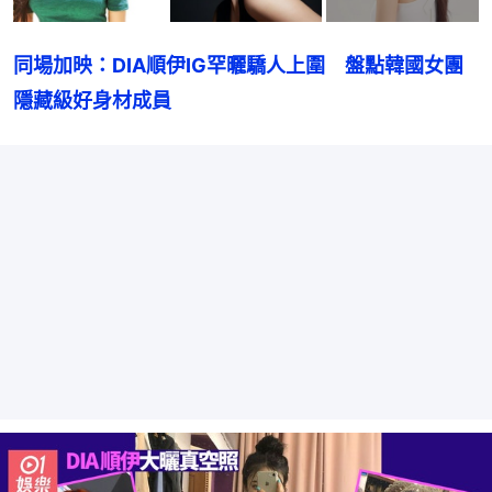
同場加映：DIA順伊IG罕曬驕人上圍　盤點韓國女團
隱藏級好身材成員