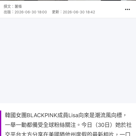
撰文：
薯條
出版：
2026-06-30 18:00
更新：
2026-06-30 18:42
韓國女團BLACKPINK成員Lisa向來是潮流風向標，
一舉一動都備受全球粉絲關注。今日（30日）她於社
交平台大方分享在美國猶他州度假的最新相片，一口