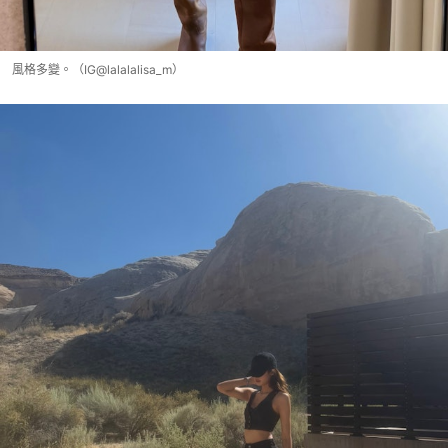
風格多變。（IG@lalalalisa_m）