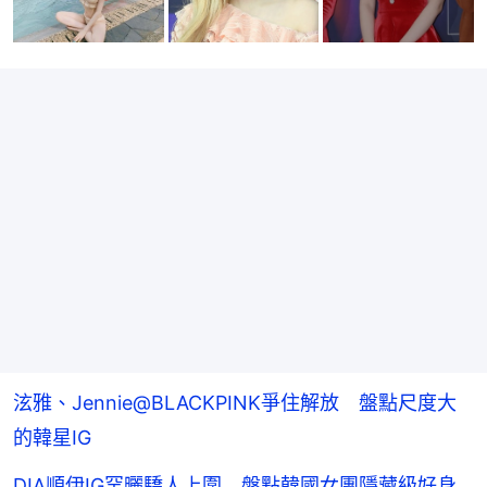
泫雅、Jennie@BLACKPINK爭住解放 盤點尺度大
的韓星IG
DIA順伊IG罕曬驕人上圍 盤點韓國女團隱藏級好身