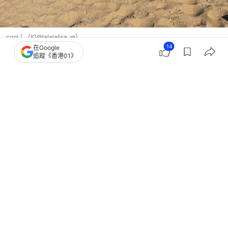
cool！（IG@lalalalisa_m）
14
在Google
追蹤《香港01》
Lisa
BLACKPINK
韓國藝人動向
8
0
0
3
0
娛樂
即時娛樂
網民尖沙咀偶遇Lisa靠分趾鞋認出 連
連搖手拒認背後真相惹心疼