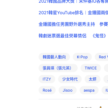
2021韓國品牌大獎︱宋仲基IU各
2021韓星YouTube排名︱金鍾國兩
金鍾國擔任男團野外選秀主持 參賽
韓劇迷票選最佳熒幕情侶 《鬼怪》
韓國藝人動向
K-Pop
Red 
張員瑛（張元英）
TWICE
ITZY
少女時代
太妍
Rosé
Jisoo
aespa
I