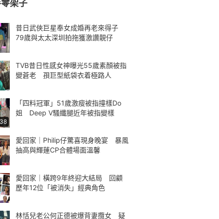
手零架子
昔日武俠巨星奉女成婚再老來得子
79歲與太太深圳拍拖獲激讚靚仔
TVB昔日性感女神曝光55歲素顏被指
變蒼老 孭巨型紙袋衣着極路人
「四料冠軍」51歲激瘦被指撞樣Do
姐 Deep V騷纖腿近年被指變樣
:38
愛回家｜Philip仔驚喜現身晚宴 暴風
抽高與輝蓮CP合體場面溫馨
愛回家｜橫跨9年終迎大結局 回顧
歷年12位「被消失」經典角色
林恬兒老公何正德被爆背妻攬女 疑