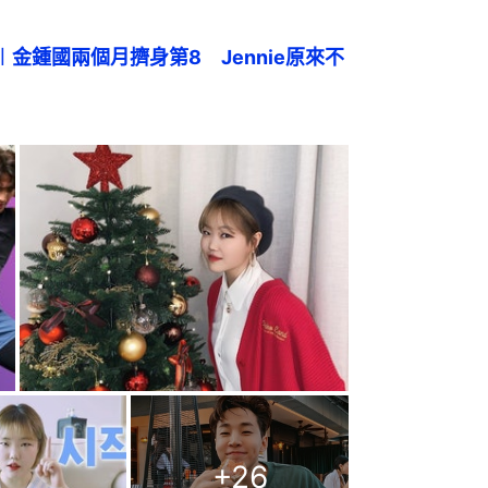
名︱金鍾國兩個月擠身第8　Jennie原來不
+
26