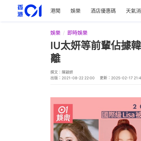
港聞
娛樂
酒店優惠碼
天氣消
娛樂
即時娛樂
IU太妍等前輩佔據韓國
離
撰文：
陳穎妍
出版：
2021-08-22 22:00
更新：
2025-02-17 21: