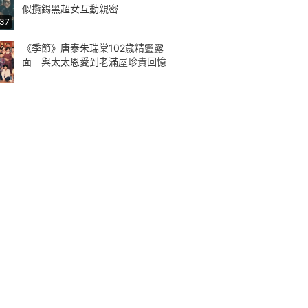
似攬錫黑超女互動親密
:37
《季節》唐泰朱瑞棠102歲精靈露
面 與太太恩愛到老滿屋珍貴回憶