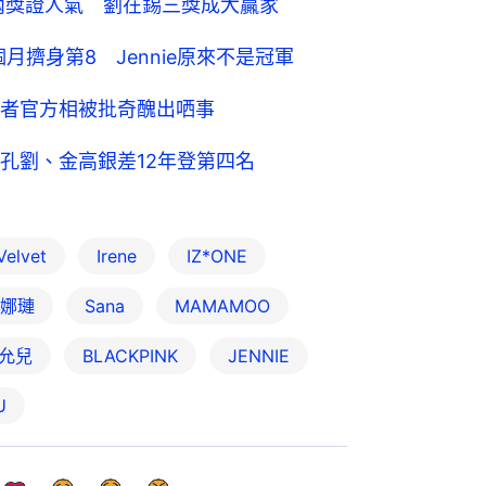
奪兩獎證人氣 劉在錫三獎成大贏家
個月擠身第8 Jennie原來不是冠軍
者官方相被批奇醜出哂事
孔劉、金高銀差12年登第四名
Velvet
Irene
IZ*ONE
娜璉
Sana
MAMAMOO
允兒
BLACKPINK
JENNIE
U