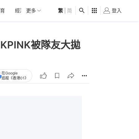
育
經濟
更多
01深圳
繁
觀點
|
简
健康
好食玩飛
登入
女
CKPINK被隊友大拋
在Google
追蹤《香港01》