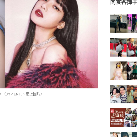
向食客揮
01
名。（JYP ENT.、網上圖片）