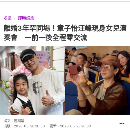
娛樂
即時娛樂
離婚3年罕同場！章子怡汪峰現身女兒演
奏會 一前一後全程零交流
撰文：
種嚶嚶
出版：
2026-05-28 20:30
更新：
2026-05-28 20:30