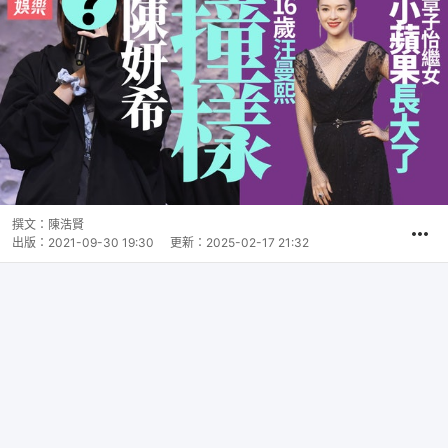
撰文：
陳浩賢
出版：
2021-09-30 19:30
更新：
2025-02-17 21:32