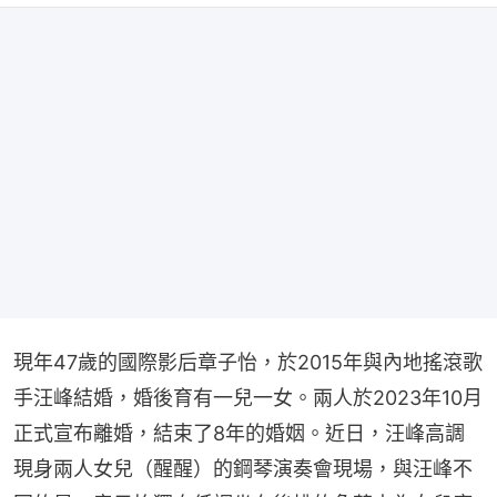
現年47歲的國際影后章子怡，於2015年與內地搖滾歌
手汪峰結婚，婚後育有一兒一女。兩人於2023年10月
正式宣布離婚，結束了8年的婚姻。近日，汪峰高調
現身兩人女兒（醒醒）的鋼琴演奏會現場，與汪峰不