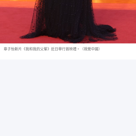
章子怡新片《我和我的父輩》近日舉行首映禮。（視覺中國）