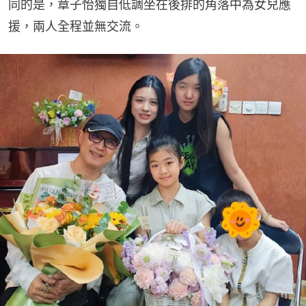
同的是，章子怡獨自低調坐在後排的角落中為女兒應
援，兩人全程並無交流。