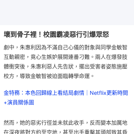
壞到骨子裡！校園霸凌惡行引爆眾怒
劇中，朱惠利因為不滿自己心儀的對象與同學金敏智
互動親密，竟心生嫉妒展開連番刁難。兩人在爆發肢
體衝突後，朱惠利惡人先告狀，擺出受害者姿態施壓
校方，導致金敏智被迫面臨轉學命運。
金特務：本色回歸線上看結局劇情｜Netflix更新時間
+演員關係圖
然而，她的惡劣行徑並未就此收手，反而變本加厲地
在深夜將對方約至空地，甚至出手重擊其頭部致其昏