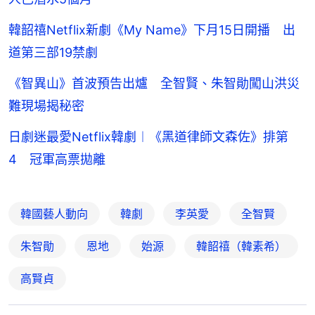
韓韶禧Netflix新劇《My Name》下月15日開播 出
道第三部19禁劇
《智異山》首波預告出爐 全智賢、朱智勛闖山洪災
難現場揭秘密
日劇迷最愛Netflix韓劇︱《黑道律師文森佐》排第
4 冠軍高票拋離
韓國藝人動向
韓劇
李英愛
全智賢
朱智勛
恩地
始源
韓韶禧（韓素希）
高賢貞