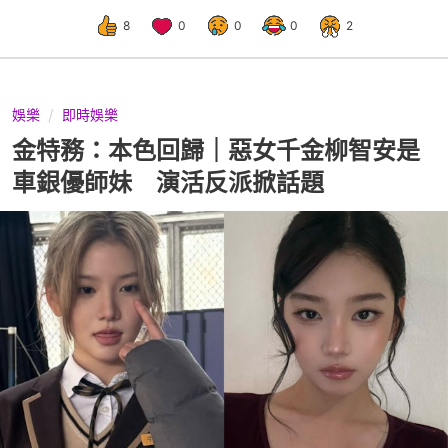
8
0
0
0
2
娛樂
即時娛樂
金特務：本色回歸｜惡女千金柳智安是
車銀優師妹 演活反派掀話題