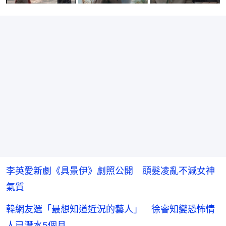
李英愛新劇《具景伊》劇照公開 頭髮凌亂不減女神
氣質
韓網友選「最想知道近況的藝人」 徐睿知變恐怖情
人已潛水5個月