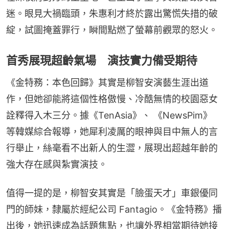
迷。眼見大禍臨頭，朱惠利才終於露出驚慌失措的破
綻，試圖掩蓋罪行，瞬間點燃了螢幕前觀眾的怒火。
首秀展現超齡氣場 演技實力備受期待
《金特務：本色回歸》其實是柳智安演藝生涯出道
作，但她卻能將這個性格傲慢、冷酷無情的校園惡女
詮釋得入木三分。據《TenAsia》、 《NewsPim》 
等韓媒綜合報導，她犀利凌厲的眼神與目中無人的言
行舉止，絲毫看不出新人的生澀，展現出超越年齡的
強大存在感與紮實演技。
值得一提的是，柳智安其實是「臉蛋天才」車銀優同
門的師妹，隸屬於經紀公司 Fantagio。《金特務》播
出後，她迅速成為話題焦點，也讓外界相當期待她接