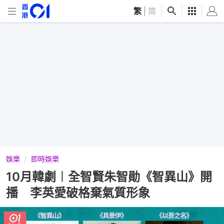
繁
|
简
娛樂
即時娛樂
10月韓劇︱全智賢朱智勛《智異山》開
播 李英愛破格棄氣質形象