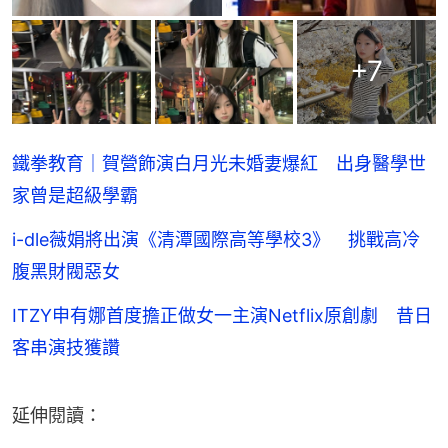
+
7
鐵拳教育｜賀營飾演白月光未婚妻爆紅 出身醫學世
家曾是超級學霸
i-dle薇娟將出演《清潭國際高等學校3》 挑戰高冷
腹黑財閥惡女
ITZY申有娜首度擔正做女一主演Netflix原創劇 昔日
客串演技獲讚
延伸閱讀：