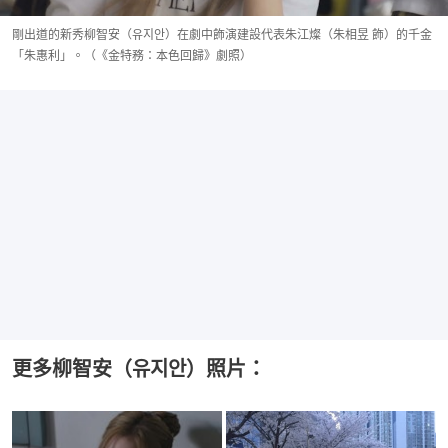
剛出道的新秀柳智安（유지안）在劇中飾演建設代表朱江燦（朱相昱 飾）的千金
「朱惠利」。（《金特務：本色回歸》劇照）
更多柳智安（유지안）照片：