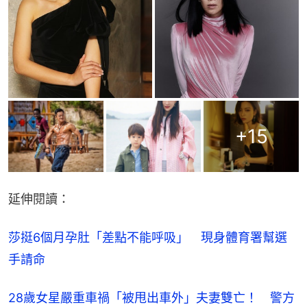
+
15
延伸閱讀：
莎挺6個月孕肚「差點不能呼吸」　現身體育署幫選
手請命
28歲女星嚴重車禍「被甩出車外」夫妻雙亡！　警方