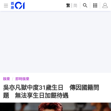
繁
|
简
娛樂
即時娛樂
吳亦凡獄中度31歲生日 傳因國籍問
題 無法享生日加餸待遇