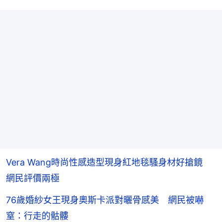
Vera Wang時尚性感造型現身紅地毯騷身材好搶鏡
網民評價兩極
76歲婚紗女王現身奧斯卡派對曬骨感美 網民被嚇
窒：行走的骷髏