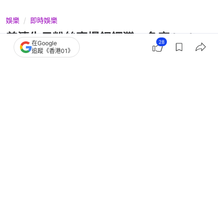
娛樂
即時娛樂
姜濤生日粉絲塞爆銅鑼灣 名廚Jacky
28
在Google
Yu發文怒轟：集體撞邪！
追蹤《香港01》
撰文：
吳順芯
出版：
2026-05-04 11:00
更新：
2026-05-04 17:22