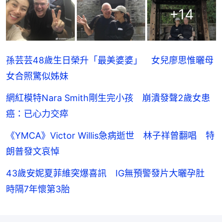
+
14
孫芸芸48歲生日榮升「最美婆婆」 女兒廖思惟曬母
女合照驚似姊妹
網紅模特Nara Smith剛生完小孩 崩潰發聲2歲女患
癌：已心力交瘁
《YMCA》Victor Willis急病逝世 林子祥曾翻唱 特
朗普發文哀悼
43歲安妮夏菲維突爆喜訊 IG無預警發片大曬孕肚
時隔7年懷第3胎