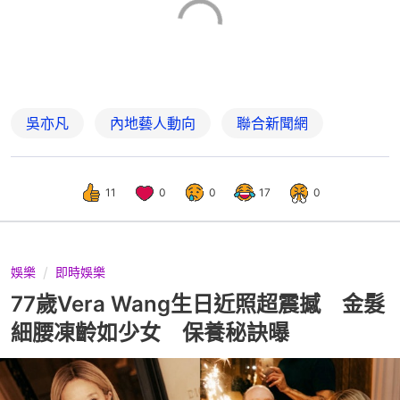
吳亦凡
內地藝人動向
聯合新聞網
11
0
0
17
0
娛樂
即時娛樂
77歲Vera Wang生日近照超震撼 金髮
細腰凍齡如少女 保養秘訣曝