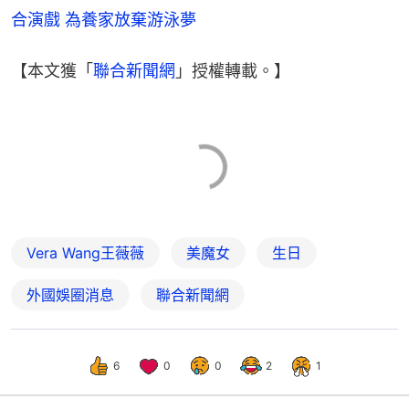
合演戲 為養家放棄游泳夢
【本文獲「
聯合新聞網
」授權轉載。】
Vera Wang王薇薇
美魔女
生日
外國娛圈消息
聯合新聞網
6
0
0
2
1