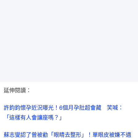
延伸閱讀：
許鈞鈞懷孕近況曝光！6個月孕肚超會藏　笑喊：
「這樣有人會讓座嗎？」
蘇志燮認了曾被勸「眼睛去整形」！單眼皮被嫌不適