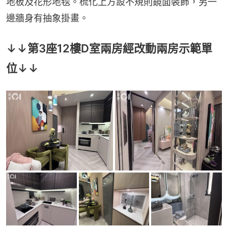
地板及花形地毯。梳化上方設不規則鏡面裝飾，另一
邊牆身有抽象掛畫。
↓↓第3座12樓D室兩房經改動兩房示範單
位↓↓