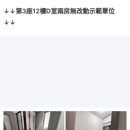
↓↓第3座12樓D室兩房無改動示範單位
↓↓