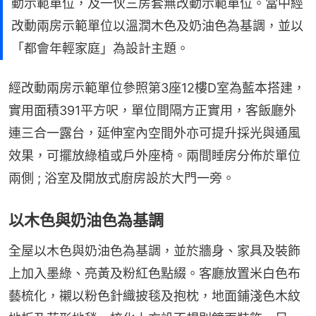
動示範單位，及一伙三房套無改動示範單位。當中經
改動兩房示範單位以溫潤木色及奶油色為基調，並以
「都會年輕家庭」為設計主題。
經改動兩房示範單位參照第3座12樓D室為藍本搭建，
實用面積391平方呎，單位間隔方正實用，客飯廳外
連三合一露台，延伸室內空間外亦可提升採光與通風
效果，可擺放綠植或戶外座椅。兩間睡房分佈於單位
兩側 ; 浴室及開放式廚房設於大門一旁。
以木色與奶油色為基調
全屋以木色與奶油色為基調，並於牆身、家具及裝飾
上加入墨綠、亮黃及粉紅色點綴。客廳放置米白色布
藝梳化，襯以粉色針織披毯及抱枕，地面鋪淺色木紋