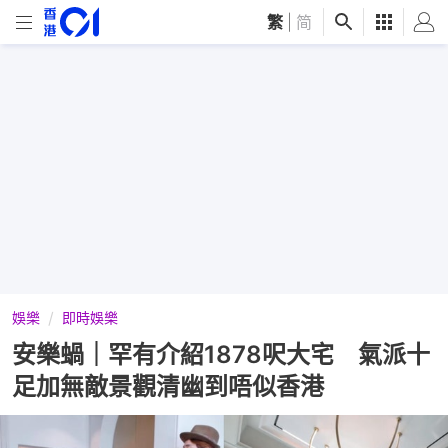
繁
|
简
娛樂
即時娛樂
安樂蝸｜罕有介紹1878呎大宅 氣派十
足加無敵景觀清幽到唔似香港