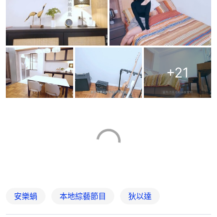
+
21
安樂蝸
本地綜藝節目
狄以達