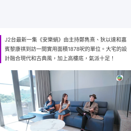
J2台最新一集《安樂蝸》由主持鄭雋熹、狄以達和嘉
賓黎康祺到訪一間實用面積1878呎的單位。大宅的設
計融合現代和古典風，加上高樓底，氣派十足！