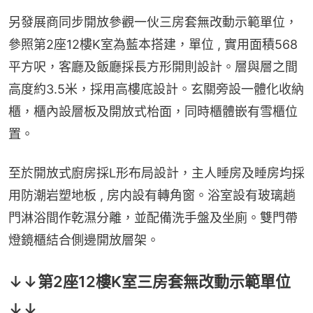
另發展商同步開放參觀一伙三房套無改動示範單位，
參照第2座12樓K室為藍本搭建，單位 , 實用面積568
平方呎，客廳及飯廳採長方形開則設計。層與層之間
高度約3.5米，採用高樓底設計。玄關旁設一體化收納
櫃，櫃內設層板及開放式枱面，同時櫃體嵌有雪櫃位
置。
至於開放式廚房採L形布局設計，主人睡房及睡房均採
用防潮岩塑地板 , 房内設有轉角窗。浴室設有玻璃趟
門淋浴間作乾濕分離，並配備洗手盤及坐廁。雙門帶
燈鏡櫃結合側邊開放層架。
↓↓第2座12樓K室三房套無改動示範單位
↓↓