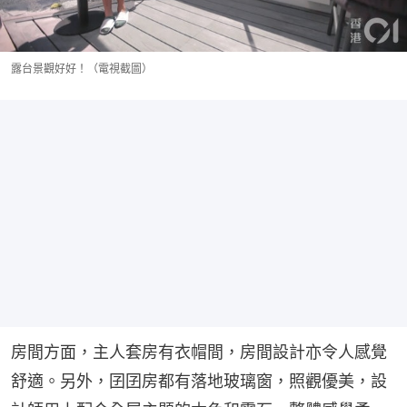
露台景觀好好！（電視截圖）
房間方面，主人套房有衣帽間，房間設計亦令人感覺
舒適。另外，囝囝房都有落地玻璃窗，照觀優美，設