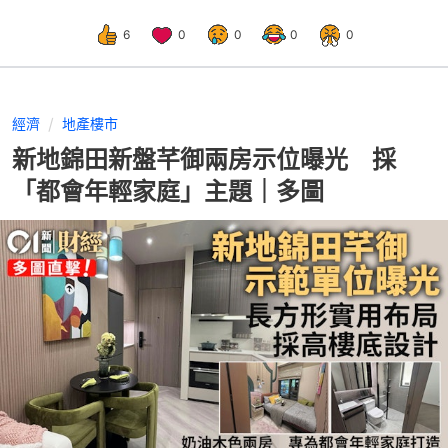
6
0
0
0
0
經濟
地產樓市
新地錦田新盤芊御兩房示位曝光 採
「都會年輕家庭」主題｜多圖