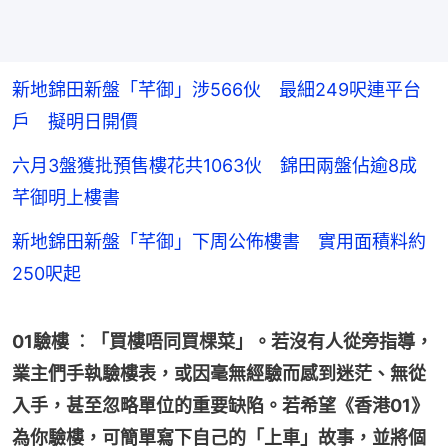
新地錦田新盤「芊御」涉566伙 最細249呎連平台
戶 擬明日開價
六月3盤獲批預售樓花共1063伙 錦田兩盤佔逾8成
芊御明上樓書
新地錦田新盤「芊御」下周公佈樓書 實用面積料約
250呎起
01驗樓 ︰「買樓唔同買棵菜」。若沒有人從旁指導，
業主們手執驗樓表，或因毫無經驗而感到迷茫、無從
入手，甚至忽略單位的重要缺陷。若希望《香港01》
為你驗樓，可簡單寫下自己的「上車」故事，並將個