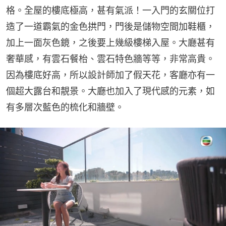
格。全屋的樓底極高，甚有氣派！一入門的玄關位打
造了一道霸氣的金色拱門，門後是儲物空間加鞋櫃，
加上一面灰色鏡，之後要上幾級樓梯入屋。大廳甚有
奢華感，有雲石餐枱、雲石特色牆等等，非常高貴。
因為樓底好高，所以設計師加了假天花，客廳亦有一
個超大露台和靚景。大廳也加入了現代感的元素，如
有多層次藍色的梳化和牆壁。