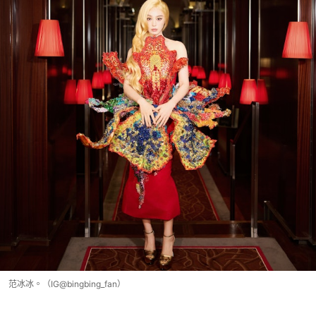
范冰冰。（IG@bingbing_fan）