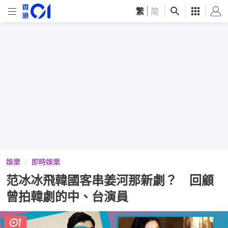
繁
|
简
娛樂
即時娛樂
范冰冰飛韓國客串姜河那新劇？ 回顧
曾拍韓劇的中、台演員