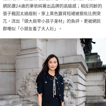
網民讚24歲的單依純著出品牌的高級感；相反同齡的
張子楓因太過瘦削，穿上黑色露背短裙被狠批比例突
兀，流出「頭大肩窄小孩子身材」的負評，更被網民
群嘲似「小朋友着了大人衫」。