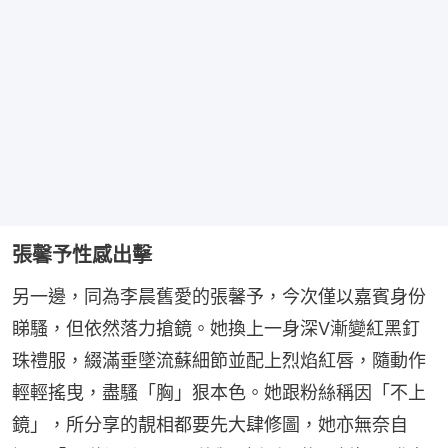
張馨予性感出擊
另一邊，同為李晨舊愛的張馨予，今次僅以嘉賓身份
睇騷，但依然落力搶鏡。她換上一身深V漸變紅黑釘
珠禮服，綴滿垂墜流蘇細節並配上烈焰紅唇，隨動作
輕輕搖曳，盡騷「胸」狠本色。她跟粉絲稱因「不上
鏡」，所分享的靚相都要先大肆修圖，她亦無奈自