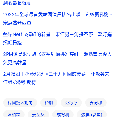
劇名最長韓劇
2022年全球最喜愛韓國演員排名出爐 玄彬贏孔劉、
宋慧喬登亞軍
盤點Netflix捧紅的韓星︱宋江男主角接不停 鄭好娟
爆紅暴瘦
2PM俊昊退伍遇《衣袖紅鑲邊》爆紅 盤點當兵後人
氣更高韓星
2月韓劇︱孫藝珍以《三十九》回歸熒幕 朴敏英宋
江姐弟戀引期待
韓國藝人動向
韓劇
范冰冰
姜河那
陳柏霖
姜至奐
成宥利
張震 (影星)