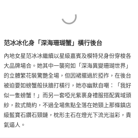
范冰冰化身「深海珊瑚蟹」橫行後台
內地女星范冰冰繼續以星級嘉賓及模特兒身份穿梭各
大品牌場合。她其中一襲宛如「深海異變珊瑚世界」
的立體繁花裝驚艷全場，但因裙擺過於掗拃，在後台
被迫要如螃蟹般扶牆打橫行，她亦幽默自嘲：「我好
似一隻螃蟹！」而另一套啞光紫裹身禮服搭配異域頭
紗，款式簡約，不過全場焦點全落在她頸上那條鎮店
級藍寶石鑽石頸鏈，枕形主石在燈光下流光溢彩，貴
氣逼人。