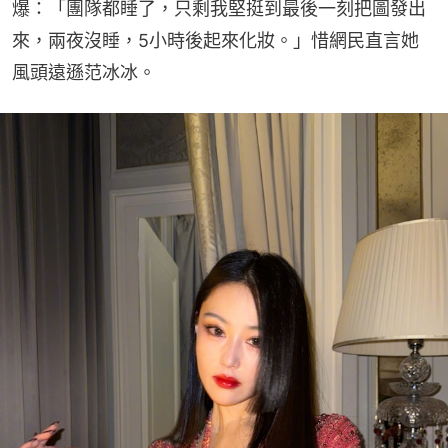
爆：「團隊都睡了，只剩我堅挺到最後一刻把圖發出
來，兩夜沒睡，5小時後起來化妝。」惜網民直言她
風頭遠遜范冰冰。