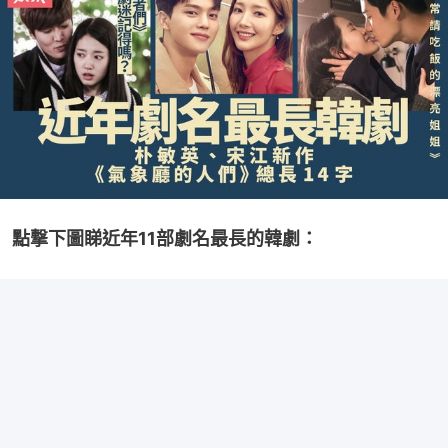
點撃下圖睇近年11部劇名最長的韓劇：