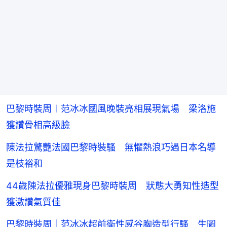
巴黎時裝周︱范冰冰國風晚裝亮相展現氣場 梁洛施
獲讚骨相高級臉
陳法拉驚艷法國巴黎時裝騷 無懼熱浪巧遇日本名導
是枝裕和
44歲陳法拉優雅現身巴黎時裝周 狀態大勇知性造型
獲激讚氣質佳
巴黎時裝周｜范冰冰超前衛性感谷胸造型行騷 生圖