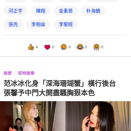
河正宇
陳翔
金素恩
朴海鎮
張亮
李相侖
李聖經
4
0
0
0
0
娛樂
即時娛樂
范冰冰化身「深海珊瑚蟹」橫行後台
張馨予中門大開盡騷胸狠本色