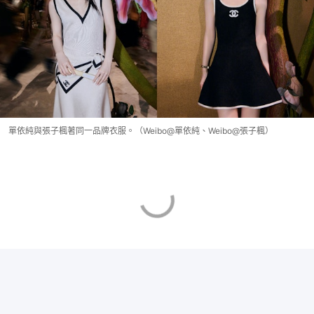
單依純與張子楓著同一品牌衣服。（Weibo@單依純、Weibo@張子楓）