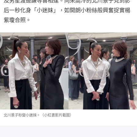
及男星渡邊謙等喜相逢。向來高冷的北川景子見到影
后一秒化身「小迷妹」，如開朗小粉絲般興奮捉實楊
紫瓊合照。
北川景子秒變小迷妹。（小紅書影片截圖）