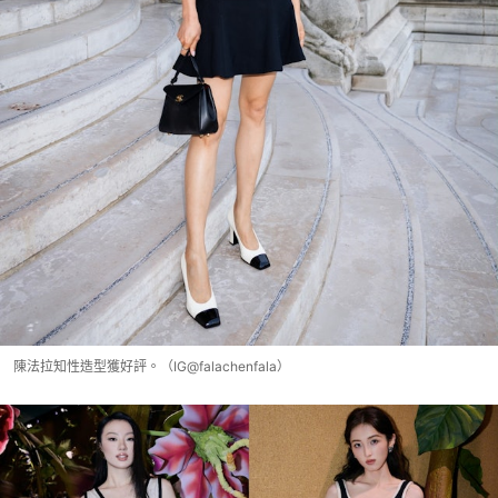
陳法拉知性造型獲好評。（IG@falachenfala）