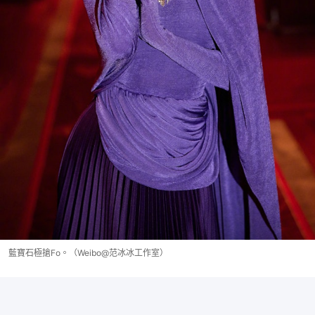
藍寶石極搶Fo。（Weibo@范冰冰工作室）