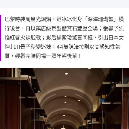
巴黎時裝周星光熠熠，范冰冰化身「深海珊瑚蟹」橫
行後台，再以鎮店級巨型藍寶石艷壓全場；張馨予烈
焰紅唇火辣迎戰；影后楊紫瓊驚喜同框，引出日本女
神北川景子秒變迷妹；44歲陳法拉則以高級知性氣
質，輕鬆完勝同場一眾年輕後輩！