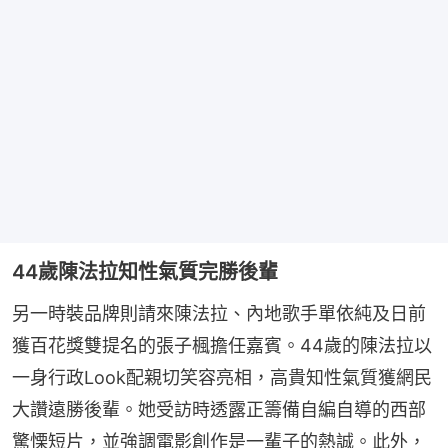
44歲陳法拉知性氣質完勝後輩
另一時裝品牌則請來陳法拉、內地歌手單依純及日前
獲百花獎雙提名的張子楓擔任嘉賓。44歲的陳法拉以
一身行政Look配親切笑容亮相，高貴知性氣質獲網民
大讚遠勝後輩。她受訪時透露正籌備自編自導的西部
驚慄短片，並強調電影創作是一輩子的熱誠。此外，