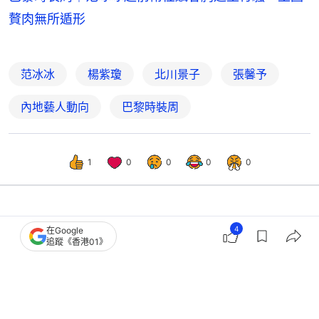
贅肉無所遁形
范冰冰
楊紫瓊
北川景子
張馨予
內地藝人動向
巴黎時裝周
1
0
0
0
0
娛樂
即時娛樂
4
在Google
追蹤《香港01》
范冰冰素顏生圖曝光真實狀態 如平民
在餐廳等位一細節見專一愛好