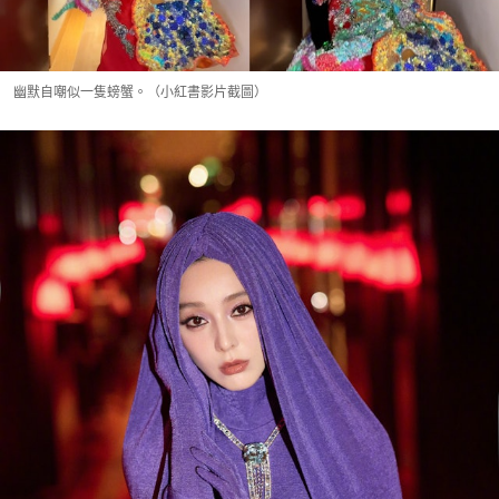
幽默自嘲似一隻螃蟹。（小紅書影片截圖）