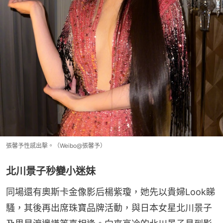
張馨予性感出擊。（Weibo@張馨予）
北川景子秒變小迷妹
同場還有奧斯卡金像影后楊紫瓊，她先以貴婦Look睇
騷，其後再出席珠寶品牌活動，與日本女星北川景子