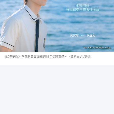
《給你夢想》李惠利黃寅燁橫跨15年初戀重逢。（資料由Viu提供）