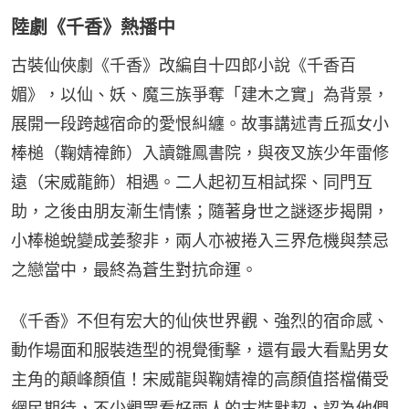
陸劇《千香》熱播中
古裝仙俠劇《千香》改編自十四郎小說《千香百
媚》，以仙、妖、魔三族爭奪「建木之實」為背景，
展開一段跨越宿命的愛恨糾纏。故事講述青丘孤女小
棒槌（鞠婧禕飾）入讀雛鳳書院，與夜叉族少年雷修
遠（宋威龍飾）相遇。二人起初互相試探、同門互
助，之後由朋友漸生情愫；隨著身世之謎逐步揭開，
小棒槌蛻變成姜黎非，兩人亦被捲入三界危機與禁忌
之戀當中，最終為蒼生對抗命運。
《千香》不但有宏大的仙俠世界觀、強烈的宿命感、
動作場面和服裝造型的視覺衝擊，還有最大看點男女
主角的顛峰顏值！宋威龍與鞠婧禕的高顏值搭檔備受
網民期待，不少觀眾看好兩人的古裝默契，認為他們