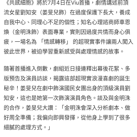
《共感細胞》將於7月4日在Viu首播，劇情講述前頂
流女星劉知安（姜旻兒飾）在過度保護下長大，養成
自我中心、同理心不足的個性；知名心理諮商師車恩
煥（金明洙飾）表面專業，實則因過度共情而身心俱
疲，一場名為 「情感轉移」 的超現實事件讓兩人闖入
彼此世界，被迫學習重新感受與處理情感的故事。
隨著首播進入倒數，劇組近日接連釋出幕後花絮、多
版預告及演員訪談，揭露這部超現實浪漫喜劇的誕生
秘辛！姜旻兒在劇中飾演國民女團出身的頂級演員劉
知安，這也是她第一次飾演演員角色。談及與金明洙
的合作，姜旻兒大讚：「金明洙會深入分析劇本、做
好周全準備；我偏向即興發揮，從他身上學到了很多
細膩的處理方式。」