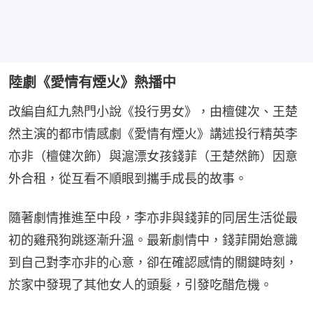
陸劇《愛情有煙火》熱播中
改編自紅九熱門小說《投行男女》，由檀健次、王楚
然主演的都市情感劇《愛情有煙火》講述投行精英李
亦非（檀健次飾）與滬漂女孩錢菲（王楚然飾）因意
外合租，從互看不順眼到攜手成長的故事。
隨著劇情推進至中段，李亦非與錢菲的同居生活從最
初的雞飛狗跳逐漸升溫。最新劇情中，錢菲開始意識
到自己對李亦非的心意，卻在確認感情的關鍵時刻，
於家中發現了其他女人的頭髮，引發吃醋危機。