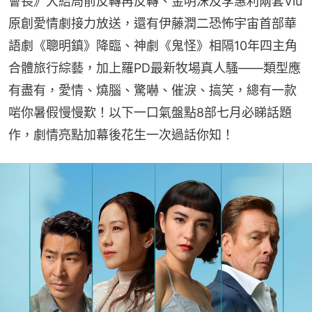
會長》大結局前反轉再反轉、金明洙及李惠利兩套Viu
原創愛情劇接力放送，還有伊藤潤二恐怖宇宙首部華
語劇《聰明鎮》降臨、神劇《鬼怪》相隔10年四主角
合體旅行綜藝，加上羅PD最新牧場真人騷——類型應
有盡有，愛情、燒腦、驚嚇、催淚、搞笑，總有一款
啱你暑假慢慢歎！以下一口氣盤點8部七月必睇話題
作，劇情亮點加幕後花生一次過話你知！