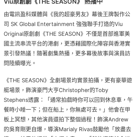
Viu原創劇《THE SEASON》 熱播中
由電訊盈科媒體與《我的超豪男友》幕後王牌製作公
司 SK Global Entertainment 強強聯手打造的Viu 
Original原創劇《THE SEASON》不僅是首部進軍美
國主流串流平台的港劇，更憑藉國際化陣容與香港實
景引發熱議！隨著劇集熱播，更多幕後故事與演員訪
問陸續曝光。
《THE SEASON》全劇場景均實景拍攝，更有豪華遊
艇場景，飾演豪門大亨Christopher的Toby 
Stephens透露：「通常拍戲時你可以回到休息車，午
餐時小睡一下；但在船上，你無處可去。」他會在甲
板上冥想，其他演員還拍下整個過程！飾演Andrew
的吳育剛更自爆，導演Marialy Rivas鼓勵他「放盡去