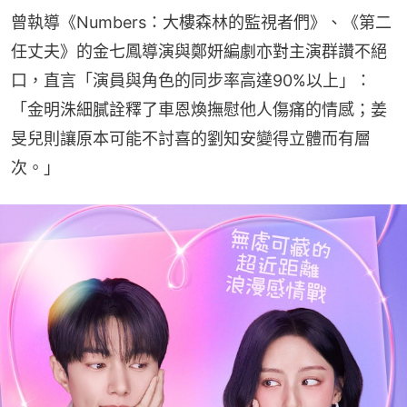
曾執導《Numbers：大樓森林的監視者們》、《第二
任丈夫》的金七鳳導演與鄭妍編劇亦對主演群讚不絕
口，直言「演員與角色的同步率高達90%以上」：
「金明洙細膩詮釋了車恩煥撫慰他人傷痛的情感；姜
旻兒則讓原本可能不討喜的劉知安變得立體而有層
次。」