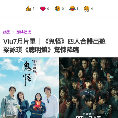
7
0
0
1
4
娛樂
即時娛樂
Viu7月片單｜《鬼怪》四人合體出遊
梁詠琪《聰明鎮》驚悚降臨