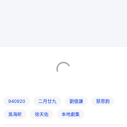
940920
二月廿九
劉俊謙
蔡思韵
吳海昕
徐天佑
本地劇集