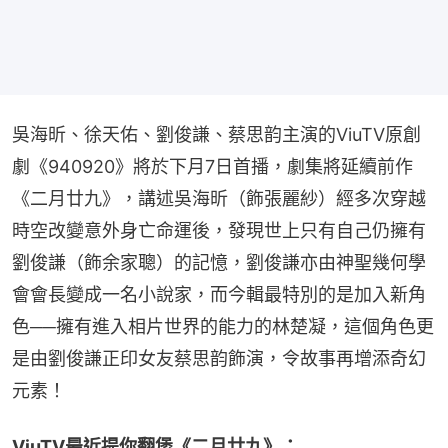
吳海昕、徐天佑、劉俊謙、蔡思韵主演的ViuTV原創
劇《940920》將於下月7日首播，劇集將延續前作
《二月廿九》，講述吳海昕（飾張麗紗）經多次穿越
時空改變意外身亡命運後，發現世上只有自己仍擁有
劉俊謙（飾余家聰）的記憶，劉俊謙亦由神聖幾何學
會會長變成一名小說家，而今輯最特別的是加入新角
色──擁有進入相片世界的能力的林楚凝，這個角色更
是由劉俊謙正印女友蔡思韵飾演，令故事再增添奇幻
元素！
ViuTV最近提你翻煲《二月廿九》：