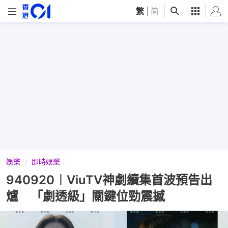
繁
|
简
娛樂
即時娛樂
940920︱ViuTV神劇續集首波預告出
爐 「劇透級」關鍵位勁震撼