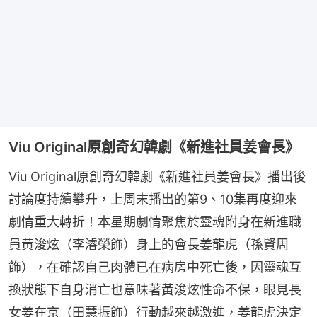
Viu Original原創奇幻韓劇《新進社員姜會長》
Viu Original原創奇幻韓劇《新進社員姜會長》播出後
討論度持續攀升，上周末播出的第9、10集再度迎來
劇情重大轉折！本星期劇情聚焦於靈魂附身在新進職
員黃浚炫（李濬榮飾）身上的會長姜龍虎（孫賢周
飾），在確認自己肉體已在病房中死亡後，因靈魂互
換狀態下自身消亡也意味著黃浚炫性命不保，眼見長
女姜在京（田慧振飾）行動越來越激進，姜龍虎決定