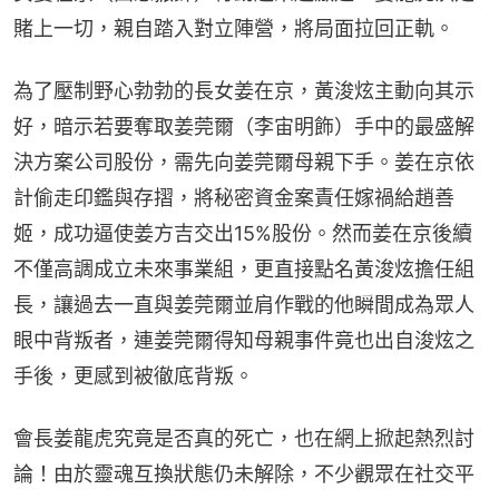
賭上一切，親自踏入對立陣營，將局面拉回正軌。
為了壓制野心勃勃的長女姜在京，黃浚炫主動向其示
好，暗示若要奪取姜莞爾（李宙明飾）手中的最盛解
決方案公司股份，需先向姜莞爾母親下手。姜在京依
計偷走印鑑與存摺，將秘密資金案責任嫁禍給趙善
姬，成功逼使姜方吉交出15%股份。然而姜在京後續
不僅高調成立未來事業組，更直接點名黃浚炫擔任組
長，讓過去一直與姜莞爾並肩作戰的他瞬間成為眾人
眼中背叛者，連姜莞爾得知母親事件竟也出自浚炫之
手後，更感到被徹底背叛。
會長姜龍虎究竟是否真的死亡，也在網上掀起熱烈討
論！由於靈魂互換狀態仍未解除，不少觀眾在社交平