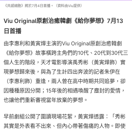
《共感細胞》將於7月4日首播。（資料由Viu提供）
Viu Original原創治癒韓劇《給你夢想》7月13
日首播
由李惠利和黃寅燁主演的Viu Original原創治癒韓劇
《給你夢想》故事橫跨主角們的10代、20代到30代三
個人生的階段，天才電影導演禹秀彬（黃寅燁飾）實
現夢想歸來後，與為了生計四出奔波的記者朱伊在
（李惠利飾）重逢，兩人曾在高中時期共同追夢，卻
因種種原因分開；15年後的相遇喚醒了塵封的愛情，
也讓他們重新審視當年放棄的夢想。
早前劇組公開了圍讀現場花絮，黃寅燁透露：「秀彬
其實是外表看不出來、但內心帶著傷痛的人物。即使