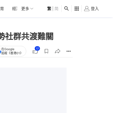
育
經濟
更多
01深圳
繁
觀點
|
简
健康
好食玩飛
登入
女
勢社群共渡難關
17
在Google
追蹤《香港01》