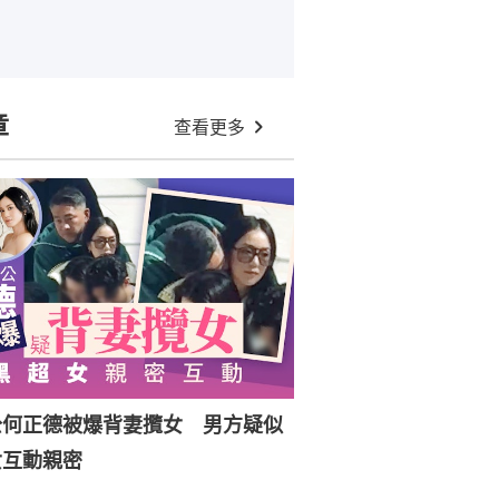
章
查看更多
公何正德被爆背妻攬女 男方疑似
女互動親密