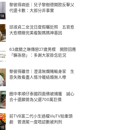
黎彼得病逝｜兒子黎樹德開腔反擊父
代還卡數：大部分非事實
:18
邱淑貞二女沈日度假曬近照 五官愈
大愈標緻完美複製媽媽神基因
63歲關之琳傳戀27歲男模 開腔回應
「嫲孫戀」：多謝大家掛念近況
黎彼得離世｜澄清無爛賭輸身家 生
意失敗看盡人情冷暖結婚無人嚟
圈中孝順仔泰國四面佛被捕獲 誠心
合十還願曾為父還700萬巨債
前TVB富二代小生過檔ViuTV拍重頭
劇 曾酒駕一度唔認數被判刑
:16