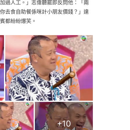
加過人工。」志偉聽罷即反問他：「兩
你去食自助餐係咪計小朋友價錢？」達
賓都紛紛爆笑。
+
10