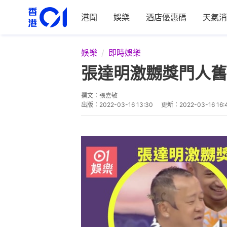
港聞
娛樂
酒店優惠碼
天氣消
娛樂
即時娛樂
張達明激嬲獎門人舊
撰文：
張嘉敏
出版：
2022-03-16 13:30
更新：
2022-03-16 16: