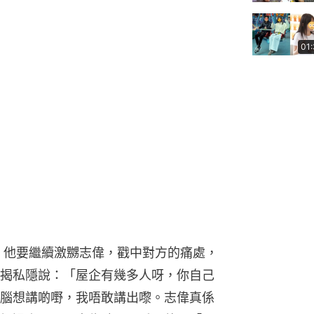
01
，他要繼續激嬲志偉，戳中對方的痛處，
揭私隱說：「屋企有幾多人呀，你自己
腦想講啲嘢，我唔敢講出嚟。志偉真係