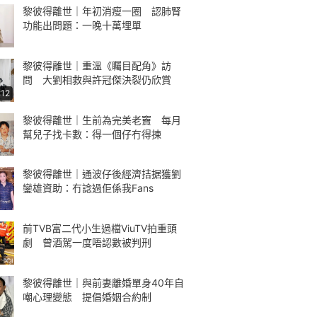
黎彼得離世｜年初消瘦一圈 認肺腎
功能出問題：一晚十萬埋單
黎彼得離世｜重溫《矚目配角》訪
問 大劉相救與許冠傑決裂仍欣賞
:12
黎彼得離世｜生前為完美老竇 每月
幫兒子找卡數：得一個仔冇得揀
黎彼得離世｜通波仔後經濟拮据獲劉
鑾雄資助：冇諗過佢係我Fans
前TVB富二代小生過檔ViuTV拍重頭
劇 曾酒駕一度唔認數被判刑
黎彼得離世｜與前妻離婚單身40年自
嘲心理變態 提倡婚姻合約制