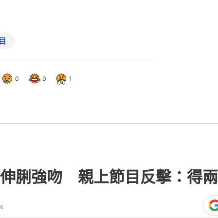
目
0
9
1
伸脷強吻 親上節目反擊：得兩
34