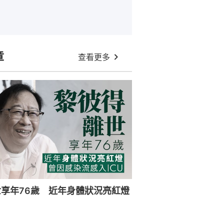
章
查看更多
享年76歲 近年身體狀況亮紅燈