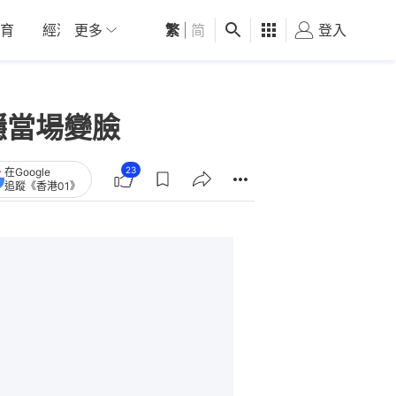
育
經濟
更多
01深圳
繁
觀點
|
简
健康
好食玩飛
登入
女
隱當場變臉
23
在Google
追蹤《香港01》