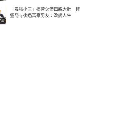
「最強小三」揭曾欠債單親大肚 拜
靈隱寺後遇富豪男友：改變人生
:30