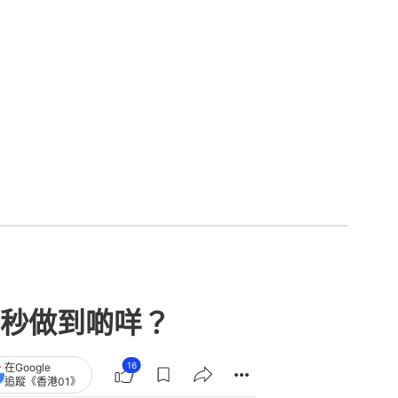
秒做到啲咩？
16
在Google
追蹤《香港01》