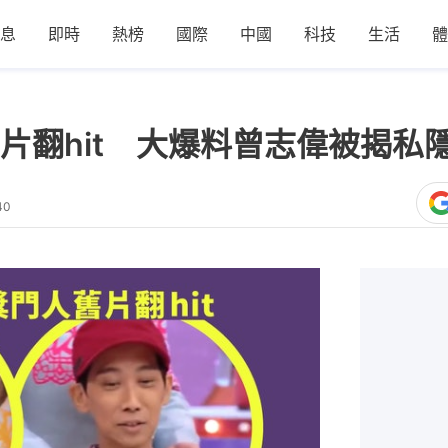
息
即時
熱榜
國際
中國
科技
生活
體
片翻hit 大爆料曾志偉被揭私
40