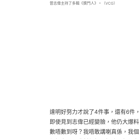
曾志偉主持了多輯《獎門人》。（VCG）
達明好努力才說了4件事，還有6件
即使見到志偉已經變臉，他仍大爆料
數唔數到呀？我唔敢講喇真係，我個