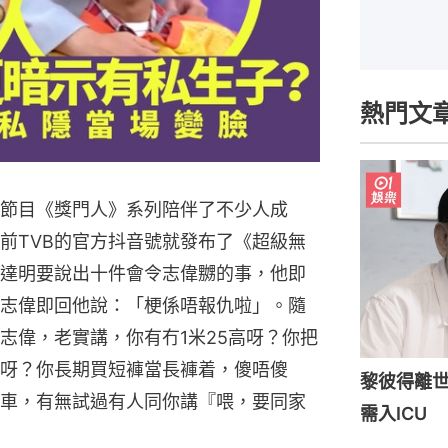
熱門文
節目《獎門人》系列陪伴了不少人成
前TVB的官方抖音號就發布了《超級無
達明要說出十件會令志偉嬲的事，他即
志偉即回他說：「梗係唔報仇啦」。隨
志偉，老實講，你有冇1米25高呀？你把
呀？你長期買短褲當長褲着，傻唔傻
黎彼得離世
車，有無試過有人同你講『喂，要同家
需入ICU