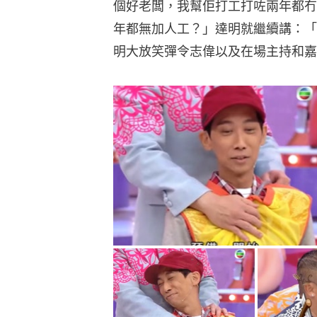
個好老闆，我幫佢打工打咗兩年都冇
年都無加人工？」達明就繼續講：「
明大放笑彈令志偉以及在場主持和嘉