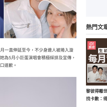
熱門文
2月一直伸延至今，不少身邊人被捲入漩
她為5月小巨蛋演唱會積極綵排及宣傳，
口道歉。
黎彼得離
找卡數：