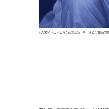
無端被捲入王力宏與李靚蕾離婚一事，徐若瑄首度透露心情。（I