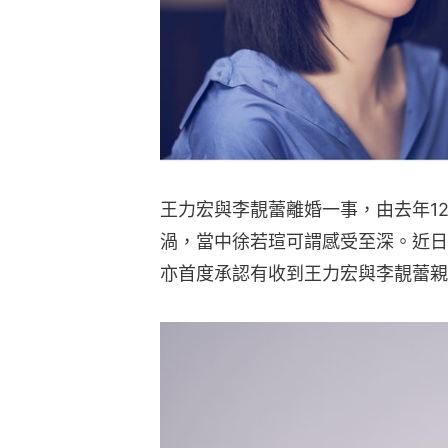
王力宏與李靚蕾離婚一事，由去年1
渦，當中徐若瑄可謂感受至深。近日
亦首度承認有收到王力宏與李靚蕾親