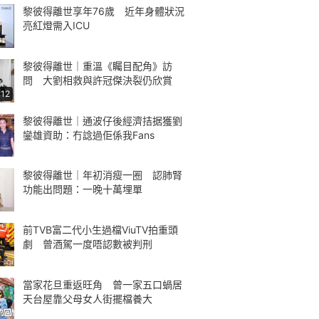
黎彼得離世享年76歲 近年身體狀況
亮紅燈需入ICU
黎彼得離世｜重溫《矚目配角》訪
問 大劉相救與許冠傑決裂仍欣賞
:12
黎彼得離世｜通波仔後經濟拮据獲劉
鑾雄資助：冇諗過佢係我Fans
黎彼得離世｜年初消瘦一圈 認肺腎
功能出問題：一晚十萬埋單
前TVB富二代小生過檔ViuTV拍重頭
劇 曾酒駕一度唔認數被判刑
當家花旦重返旺角 曾一家五口蝸居
天台屋靠父母女人街擺檔養大