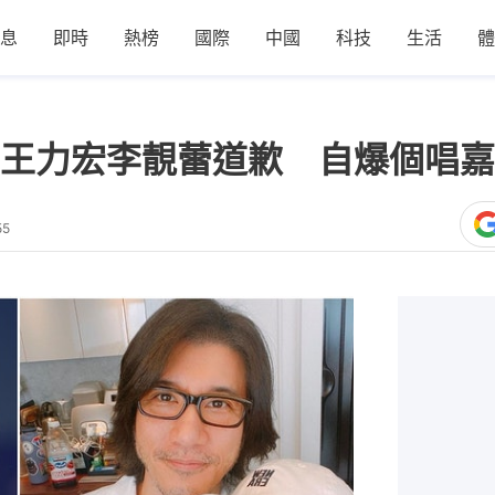
息
即時
熱榜
國際
中國
科技
生活
體
王力宏李靚蕾道歉 自爆個唱嘉
55