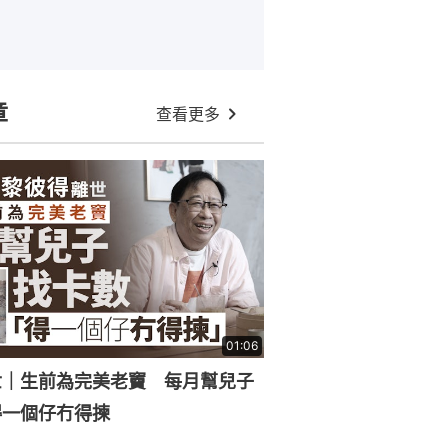
章
查看更多
01:06
世｜生前為完美老竇 每月幫兒子
得一個仔冇得揀