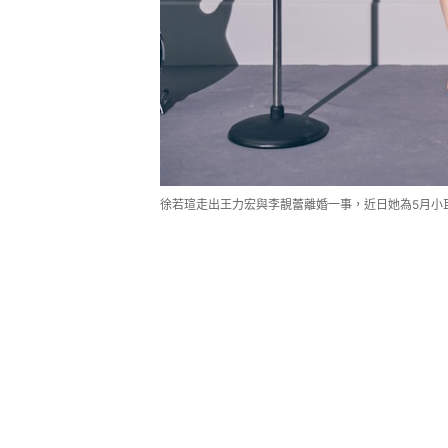
徐若瑄走出王力宏與李靚蕾離婚一事，近日她為5月小巨蛋演唱