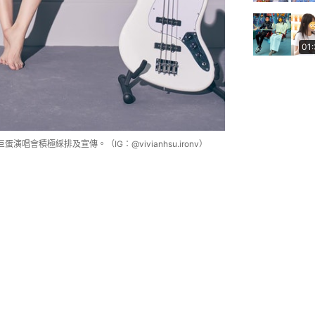
01
會積極綵排及宣傳。（IG：@vivianhsu.ironv）