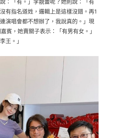
說：「有。」李靚蕾呢？她則說：「有
沒有指名道姓，邏輯上是這樣沒錯。再1
連演唱會都不想辦了，我說真的。」現
問嘉賓，她賣關子表示：「有男有女。」
李王。」