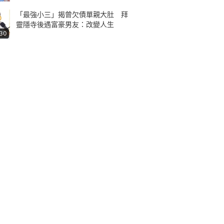
「最強小三」揭曾欠債單親大肚 拜
靈隱寺後遇富豪男友：改變人生
:30