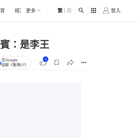
育
經濟
更多
01深圳
繁
觀點
|
简
健康
好食玩飛
登入
女
賓：是李王
3
在Google
追蹤《香港01》