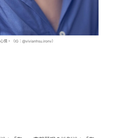
G：@vivianhsu.ironv）