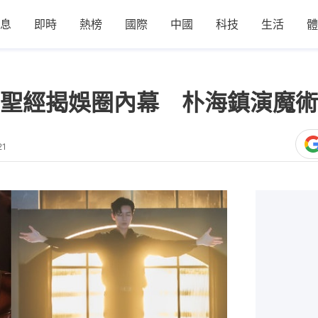
息
即時
熱榜
國際
中國
科技
生活
體
聖經揭娛圈內幕 朴海鎮演魔術
21