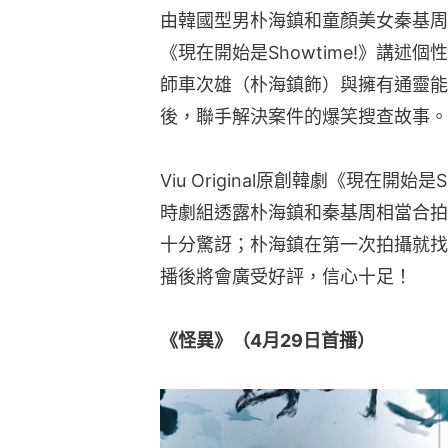
由韓國型男朴海鎮和童顏美女秦基周領銜主
《現在開始是Showtime!》講
師車次雄（朴海鎮飾）與擁有通靈能
後，聯手解決案件的爆笑搜查故事。
Viu Original原創韓劇《現在開始
時劇組透露朴海鎮和秦基周相當合拍
十分驚訝；朴海鎮在第一次拍攝就找
播後將會廣受好評，信心十足！
《怪異》（4月29日首播）