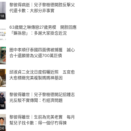
黎彼得病逝｜兒子黎樹德開腔反擊父
代還卡數：大部分非事實
:18
63歲關之琳傳戀27歲男模 開腔回應
「嫲孫戀」：多謝大家掛念近況
圈中孝順仔泰國四面佛被捕獲 誠心
合十還願曾為父還700萬巨債
邱淑貞二女沈日度假曬近照 五官愈
大愈標緻完美複製媽媽神基因
黎彼得離世｜兒子黎樹德開記招鍾志
光反駁不實傳聞：冇經濟問題
:18
黎彼得離世｜生前為完美老竇 每月
幫兒子找卡數：得一個仔冇得揀
:06