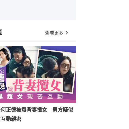
章
查看更多
公何正德被爆背妻攬女 男方疑似
女互動親密