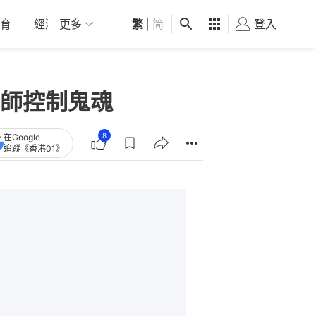
育
經濟
更多
01深圳
繁
觀點
|
简
健康
好食玩飛
登入
女
師控制鬼魂
8
在Google
追蹤《香港01》