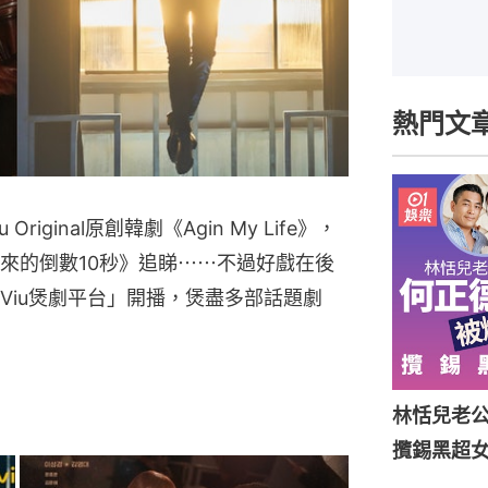
熱門文
ginal原創韓劇《Agin My Life》，
來的倒數10秒》追睇⋯⋯不過好戲在後
Viu煲劇平台」開播，煲盡多部話題劇
林恬兒老
攬錫黑超