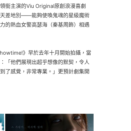
演的Viu Original原創浪漫喜劇
述個性天差地別——能夠使喚鬼魂的星級魔術
力的熱血女警高瑟海（秦基周飾）相遇
是Showtime!》早於去年十月開始拍攝，當
：「他們展現出超乎想像的默契，令人
到了感覺，非常專業。」更預計劇集開