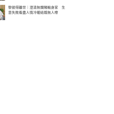
黎彼得離世｜澄清無爛賭輸身家 生
意失敗看盡人情冷暖結婚無人嚟