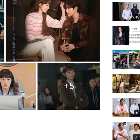
19
+
5
19
01